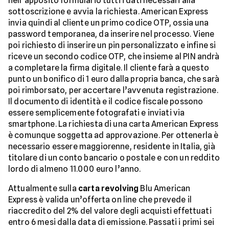
nell’apposito formulario tutti i dati necessari alla
sottoscrizione e avvia la richiesta. American Express
invia quindi al cliente un primo codice OTP, ossia una
password temporanea, da inserire nel processo. Viene
poi richiesto di inserire un pin personalizzato e infine si
riceve un secondo codice OTP, che insieme al PIN andrà
a completare la firma digitale. Il cliente farà a questo
punto un bonifico di 1 euro dalla propria banca, che sarà
poi rimborsato, per accertare l’avvenuta registrazione.
Il documento di identità e il codice fiscale possono
essere semplicemente fotografati e inviati via
smartphone. La richiesta di una carta American Express
è comunque soggetta ad approvazione. Per ottenerla è
necessario essere maggiorenne, residente in Italia, già
titolare di un conto bancario o postale e con un reddito
lordo di almeno 11.000 euro l’anno.
Attualmente sulla
carta revolving
Blu American
Express è valida un’offerta on line che prevede il
riaccredito del 2% del valore degli acquisti effettuati
entro 6 mesi dalla data di emissione. Passati i primi sei