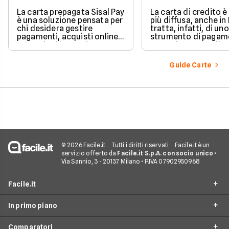
La carta prepagata Sisal Pay
La carta di credito 
è una soluzione pensata per
più diffusa, anche in I
chi desidera gestire
tratta, infatti, di uno
pagamenti, acquisti online e
strumento di pagam
operazioni bancarie
comodo e versatile.
quotidiane senza aprire un
Vediamo quindi di ch
conto corrente
tratta quando si parl
Guide Carte
tradizionale.
carte di credito.
© 2026 Facile.it
Tutti i diritti riservati
Facile.it è un
servizio offerto da
Facile.it S.p.A. con socio unico
•
Via Sannio, 3 - 20137 Milano • P.IVA 07902950968
Facile.it
In primo piano
Assicurazioni
Comparatori
Prestiti