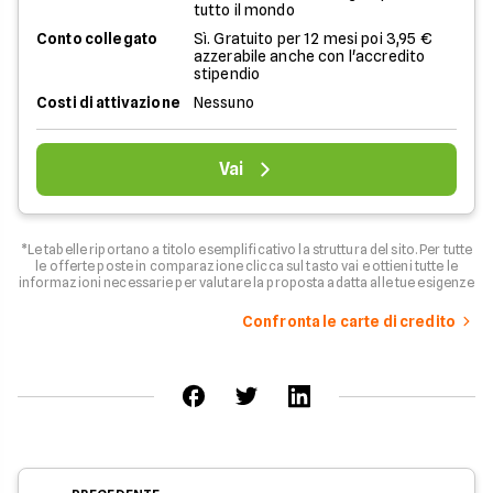
tutto il mondo
Conto collegato
Sì. Gratuito per 12 mesi poi 3,95 €
azzerabile anche con l'accredito
stipendio
Costi di attivazione
Nessuno
Vai
*Le tabelle riportano a titolo esemplificativo la struttura del sito. Per tutte
le offerte poste in comparazione clicca sul tasto vai e ottieni tutte le
informazioni necessarie per valutare la proposta adatta alle tue esigenze
Confronta le carte di credito