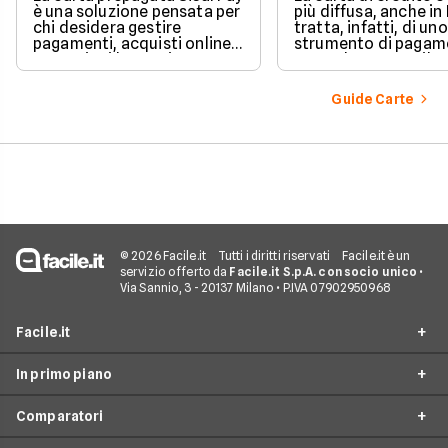
è una soluzione pensata per
più diffusa, anche in I
chi desidera gestire
tratta, infatti, di uno
pagamenti, acquisti online e
strumento di pagam
operazioni bancarie
comodo e versatile.
quotidiane senza aprire un
Vediamo quindi di ch
conto corrente
tratta quando si parl
Guide Carte
tradizionale.
carte di credito.
© 2026 Facile.it
Tutti i diritti riservati
Facile.it è un
servizio offerto da
Facile.it S.p.A. con socio unico
•
Via Sannio, 3 - 20137 Milano • P.IVA 07902950968
Facile.it
In primo piano
Assicurazioni
Comparatori
Prestiti
Conto Online