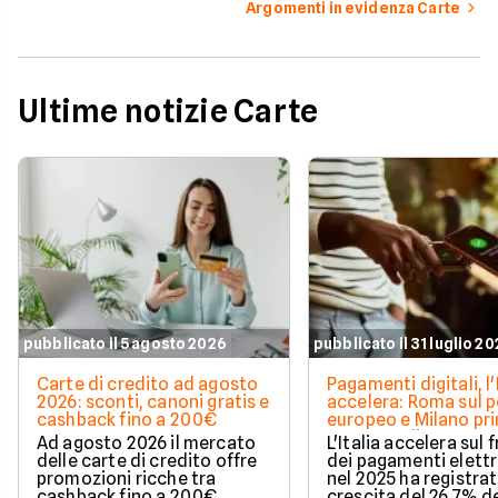
Argomenti in evidenza Carte
Ultime notizie Carte
pubblicato il 5 agosto 2026
pubblicato il 31 luglio 2
Carte di credito ad agosto
Pagamenti digitali, l'
2026: sconti, canoni gratis e
accelera: Roma sul 
cashback fino a 200€
europeo e Milano pr
spesa media
Ad agosto 2026 il mercato
L'Italia accelera sul 
delle carte di credito offre
dei pagamenti elettr
promozioni ricche tra
nel 2025 ha registra
cashback fino a 200€,
crescita del 26,7% de