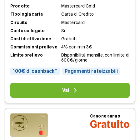
Prodotto
Mastercard Gold
Tipologia carta
Carta di Credito
Circuito
Mastercard
Conto collegato
Sì
Costi di attivazione
Gratuiti
Commissioni prelievo
4% con min 3€
Limite prelievo
Disponibilità mensile, con limite di
600€/giorno
100€ di cashback*
Pagamenti rateizzabili
Vai
Canone annuo
Gratuito