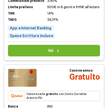
Commissioni prelievo
3.90%
Limite prelievo
500€ in 8 giorni e 999€ all'estero
TAN
14%
TAEG
24,19%
App e Internet Banking
Spese Scrittura incluse
Vai
Canone annuo
Gratuito
Canone carta
gratuito
con Conto Corrente
Arancio Più
Banca
ING