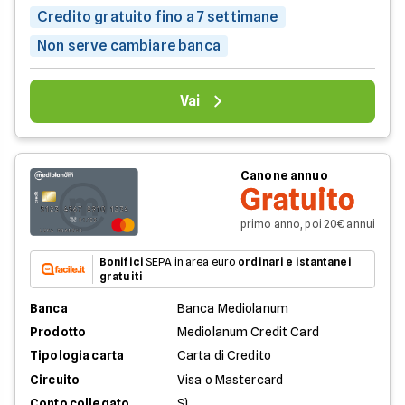
Credito gratuito fino a 7 settimane
Non serve cambiare banca
Vai
Canone annuo
Gratuito
primo anno, poi 20€ annui
Bonifici
SEPA in area euro
ordinari e istantanei
gratuiti
Banca
Banca Mediolanum
Prodotto
Mediolanum Credit Card
Tipologia carta
Carta di Credito
Circuito
Visa o Mastercard
Conto collegato
Sì