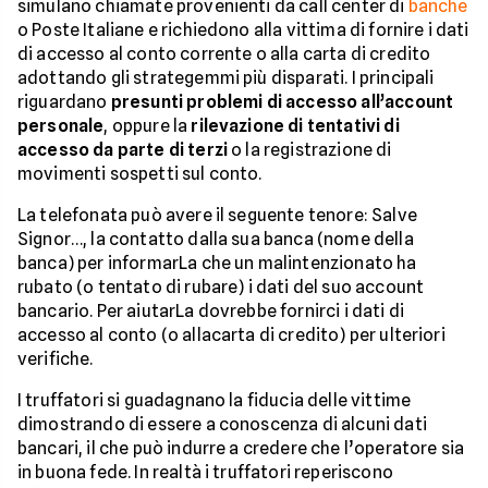
simulano chiamate provenienti da call center di
banche
o Poste Italiane e richiedono alla vittima di fornire i dati
di accesso al conto corrente o alla carta di credito
adottando gli strategemmi più disparati. I principali
riguardano
presunti problemi di accesso all’account
personale
, oppure la
rilevazione di tentativi di
accesso da parte di terzi
o la registrazione di
movimenti sospetti sul conto.
La telefonata può avere il seguente tenore: Salve
Signor…, la contatto dalla sua banca (nome della
banca) per informarLa che un malintenzionato ha
rubato (o tentato di rubare) i dati del suo account
bancario. Per aiutarLa dovrebbe fornirci i dati di
accesso al conto (o allacarta di credito) per ulteriori
verifiche.
I truffatori si guadagnano la fiducia delle vittime
dimostrando di essere a conoscenza di alcuni dati
bancari, il che può indurre a credere che l’operatore sia
in buona fede. In realtà i truffatori reperiscono