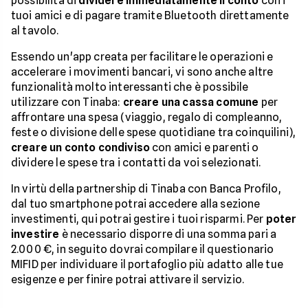
possibilità di
dividere immediatamente il conto
con i
tuoi amici e di pagare tramite Bluetooth direttamente
al tavolo.
Essendo un'app creata per facilitare le operazioni e
accelerare i movimenti bancari, vi sono anche altre
funzionalità molto interessanti che è possibile
utilizzare con Tinaba:
creare una cassa comune
per
affrontare una spesa (viaggio, regalo di compleanno,
feste o divisione delle spese quotidiane tra coinquilini),
creare un conto condiviso
con amici e parenti o
dividere le spese tra i contatti da voi selezionati.
In virtù della partnership di Tinaba con Banca Profilo,
dal tuo smartphone potrai accedere alla sezione
investimenti, qui potrai gestire i tuoi risparmi. Per
poter
investire
è necessario disporre di una somma pari a
2.000 €, in seguito dovrai compilare il questionario
MIFID per individuare il portafoglio più adatto alle tue
esigenze e per finire potrai attivare il servizio.