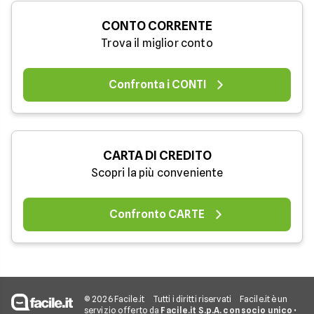
CONTO CORRENTE
Trova il miglior conto
Confronta i CONTI
CARTA DI CREDITO
Scopri la più conveniente
Confronto CARTE
© 2026 Facile.it
Tutti i diritti riservati
Facile.it è un
servizio offerto da
Facile.it S.p.A. con socio unico
•