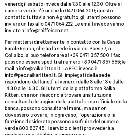
venerdì; il sabato invece dalle 7.30 alle 12.30. Oltre al
numero verde c'è anche lo 0471 064 200; questo
contatto tuttavia non è gratuito; gli utenti possono
inviare un fax allo 0471 064 222. Le email invece vanno
inviate a info@raiffeisen.net.
Per mettersi direttamente in contatto con la Cassa
Rurale Renon, che ha la sede in via del Paese 7, a
Collalbo, si può telefonare al +39 0471 357 500. I fax
possono essere spediti al numero +39 0471 357 555; le
mail a info@raikaritten.it. La PEC invece è
info@pec.raikaritten.it. Gli impiegati della sede
rispondono dal lunedì al venerdì dalle 8 alle 13 e dalle
14.30 alle 16.30. Gli utenti della piattaforma Raika
Ritten, che non riescono a trovare una funzione
consultando le pagine della piattaforma ufficiale della
banca, possono consultare i menù, ma se non
dovessero trovare, in ogni caso, l'operazione o la
funzione desiderata possono usufruire del numero
verde 800 837 45. Il servizio clienti provvederà a
risolvere ogni dubbio in tempo reale.