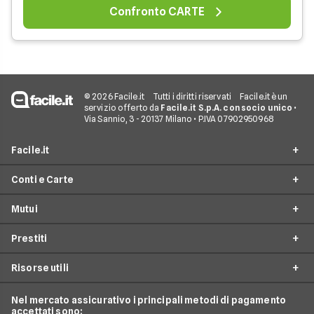
Confronto CARTE
© 2026 Facile.it
Tutti i diritti riservati
Facile.it è un
servizio offerto da
Facile.it S.p.A. con socio unico
•
Via Sannio, 3 - 20137 Milano • P.IVA 07902950968
Facile.it
Conti e Carte
Assicurazioni
Mutui
Prestiti
Conto Online
Mutui
Prestiti
Conto Corrente
Mutuo Online
Internet Casa
Conto Deposito
Risorse utili
Mutuo Prima Casa
Prestiti On Line
Luce e Gas
Carta di Credito'
Surroga Mutuo
Prestito Personale
Nel mercato assicurativo i principali metodi di pagamento
Conti e Carte
Guide Prestiti
Carta Prepagata
accettati sono:
Mutui Seconda Casa