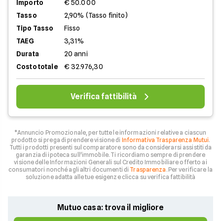
Importo
€ 50.000
Tasso
2,90% (Tasso finito)
Tipo Tasso
Fisso
TAEG
3,31%
Durata
20 anni
Costo totale
€ 32.976,30
Verifica fattibilità
*Annuncio Promozionale, per tutte le informazioni relative a ciascun
prodotto si prega di prendere visione di
Informativa Trasparenza Mutui
.
Tutti i prodotti presenti sul comparatore sono da considerarsi assistiti da
garanzia di ipoteca sull'immobile. Ti ricordiamo sempre di prendere
visione delle Informazioni Generali sul Credito Immobiliare offerto ai
consumatori nonché agli altri documenti di
Trasparenza
. Per verificare la
soluzione adatta alle tue esigenze clicca su verifica fattibilità
Mutuo casa: trova il migliore