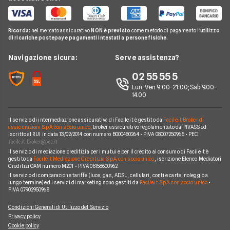
Cessione del Quinto
Telefonia Mobile
Guide Mutui
Calcolo Rata Mutuo
Prestito Auto
Pay TV
Guide Conti
Ricorda:
nel mercato assicurativo
NON è previsto
come metodo di pagamento l'
utilizzo
Mutui INPDAP
Piccoli Prestiti
di ricariche postepay e pagamenti intestati a persone fisiche.
Noleggio Lungo Termine
Guide Carte
Calcolo Interessi Mutuo
Prestiti Veloci
News
Navigazione sicura:
Serve assistenza?
News Prestiti
Mutuo Liquidità
Prestito INPS/INPDAP
Chi siamo
02 55 55 5
News Carte
Mutui Ristrutturazione
Prestiti a Protestati
Lun-Ven 9:00-21:00; Sab 9.00-
Perché scegliere Facile.it
News Conti
14.00
Mutuo Tasso Fisso
Prestiti per Giovani
Contatti
News Mutui
Consolidamento Debiti
Il servizio di intermediazione assicurativa di Facile.it è gestito da
Facile.it Broker di
Mappa del sito
assicurazioni S.p.A. con socio unico
, broker assicurativo regolamentato dall'IVASS ed
iscritto al RUI in data 13/02/2014 con numero B000480264 • P.IVA 08007250965 • PEC
Prestiti Moto
Il servizio di mediazione creditizia per i mutui e per il credito al consumo di Facile.it è
Prestiti per disoccupati
gestito da
Facile.it Mediazione Creditizia S.p.A. con socio unico
, iscrizione Elenco Mediatori
Creditizi OAM numero M201 • P.IVA 06158600962
Prestiti senza busta paga
Il servizio di comparazione tariffe (luce, gas, ADSL, cellulari, conti e carte, noleggio a
lungo termine) ed i servizi di marketing sono gestiti da
Facile.it S.p.A. con socio unico
•
P.IVA 07902950968
Condizioni Generali di Utilizzo del Servizio
Privacy policy
Cookie policy