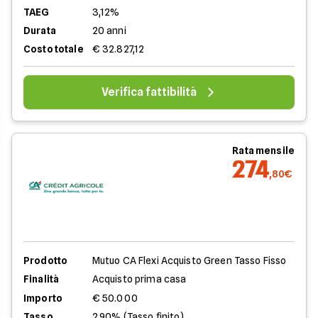
TAEG
3,12%
Durata
20 anni
Costo totale
€ 32.827,12
Verifica fattibilità
Rata mensile
274
,80€
Prodotto
Mutuo CA Flexi Acquisto Green Tasso Fisso
Finalità
Acquisto prima casa
Importo
€ 50.000
Tasso
2,90% (Tasso finito)