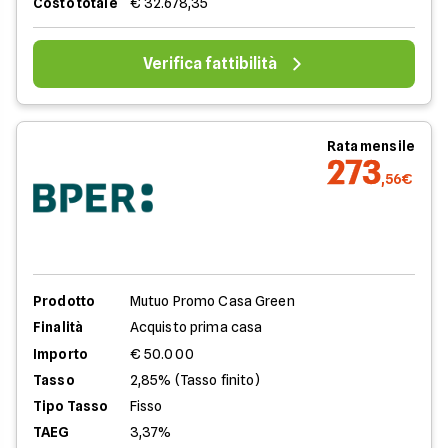
Costo totale
€ 32.678,35
Verifica fattibilità
Rata mensile
273
,56€
Prodotto
Mutuo Promo Casa Green
Finalità
Acquisto prima casa
Importo
€ 50.000
Tasso
2,85% (Tasso finito)
Tipo Tasso
Fisso
TAEG
3,37%