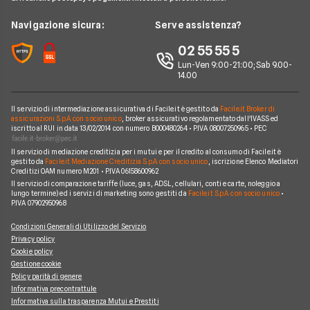
Guide Carte
Calcolo Interessi Mutuo
Prestiti Veloci
News
Navigazione sicura:
Serve assistenza?
News Prestiti
Mutuo Liquidità
Prestito INPS/INPDAP
Chi siamo
02 55 55 5
News Carte
Mutui Ristrutturazione
Prestiti a Protestati
Lun-Ven 9:00-21:00; Sab 9.00-
Perché scegliere Facile.it
News Conti
14.00
Mutuo Tasso Fisso
Prestiti per Giovani
Contatti
News Mutui
Consolidamento Debiti
Il servizio di intermediazione assicurativa di Facile.it è gestito da
Facile.it Broker di
Mappa del sito
assicurazioni S.p.A. con socio unico
, broker assicurativo regolamentato dall'IVASS ed
iscritto al RUI in data 13/02/2014 con numero B000480264 • P.IVA 08007250965 • PEC
Prestiti Moto
Il servizio di mediazione creditizia per i mutui e per il credito al consumo di Facile.it è
Prestiti per disoccupati
gestito da
Facile.it Mediazione Creditizia S.p.A. con socio unico
, iscrizione Elenco Mediatori
Creditizi OAM numero M201 • P.IVA 06158600962
Prestiti senza busta paga
Il servizio di comparazione tariffe (luce, gas, ADSL, cellulari, conti e carte, noleggio a
lungo termine) ed i servizi di marketing sono gestiti da
Facile.it S.p.A. con socio unico
•
P.IVA 07902950968
Condizioni Generali di Utilizzo del Servizio
Privacy policy
Cookie policy
Gestione cookie
Policy parità di genere
Informativa precontrattule
Informativa sulla trasparenza Mutui e Prestiti