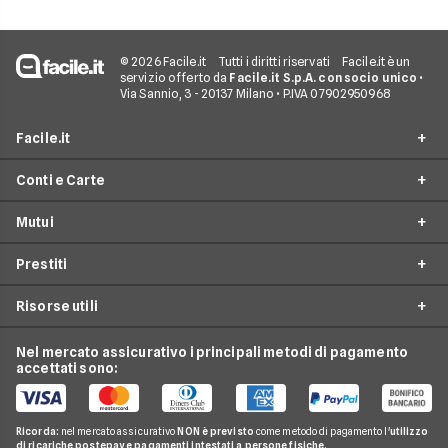
© 2026 Facile.it
Tutti i diritti riservati
Facile.it è un
servizio offerto da
Facile.it S.p.A. con socio unico
•
Via Sannio, 3 - 20137 Milano • P.IVA 07902950968
Facile.it
Conti e Carte
Assicurazioni
Mutui
Prestiti
Conto Online
Mutui
Prestiti
Conto Corrente
Mutuo Online
Internet Casa
Conto Deposito
Risorse utili
Mutuo Prima Casa
Prestiti On Line
Luce e Gas
Carta di Credito'
Surroga Mutuo
Prestito Personale
Nel mercato assicurativo i principali metodi di pagamento
Conti e Carte
Guide Prestiti
Carta Prepagata
accettati sono:
Mutui Seconda Casa
Cessione del Quinto
Telefonia Mobile
Guide Mutui
Calcolo Rata Mutuo
Prestito Auto
Pay TV
Guide Conti
Ricorda:
nel mercato assicurativo
NON è previsto
come metodo di pagamento l'
utilizzo
Mutui INPDAP
Piccoli Prestiti
di ricariche postepay e pagamenti intestati a persone fisiche.
Noleggio Lungo Termine