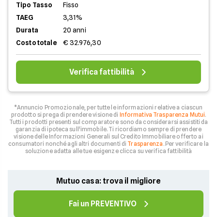
Tipo Tasso
Fisso
TAEG
3,31%
Durata
20 anni
Costo totale
€ 32.976,30
Verifica fattibilità
*Annuncio Promozionale, per tutte le informazioni relative a ciascun
prodotto si prega di prendere visione di
Informativa Trasparenza Mutui
.
Tutti i prodotti presenti sul comparatore sono da considerarsi assistiti da
garanzia di ipoteca sull'immobile. Ti ricordiamo sempre di prendere
visione delle Informazioni Generali sul Credito Immobiliare offerto ai
consumatori nonché agli altri documenti di
Trasparenza
. Per verificare la
soluzione adatta alle tue esigenze clicca su verifica fattibilità
Mutuo casa: trova il migliore
Fai un PREVENTIVO