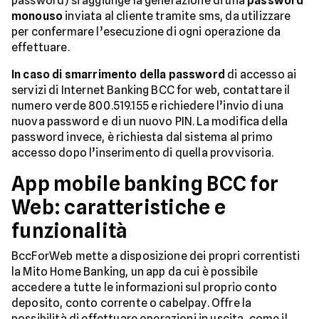
password) si aggiunge la generazione di una
password
monouso
inviata al cliente tramite sms, da utilizzare
per confermare l’esecuzione di ogni operazione da
effettuare.
In caso di smarrimento della password
di accesso ai
servizi di Internet Banking BCC for web, contattare il
numero verde 800.519.155 e richiedere l’invio di una
nuova password e di un nuovo PIN. La modifica della
password invece, è richiesta dal sistema al primo
accesso dopo l’inserimento di quella provvisoria.
App mobile banking BCC for
Web: caratteristiche e
funzionalità
BccForWeb mette a disposizione dei propri correntisti
la Mito Home Banking, un app da cui è possibile
accedere a tutte le informazioni sul proprio conto
deposito, conto corrente o cabelpay. Offre la
possibilità di effettuare operazioni in uscita, come il