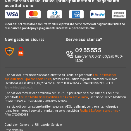
Prestito Personale
Nel mercato assicurativo i principali metodi di pagamento
Conti e Carte
Guide Prestiti
Carta Prepagata
accettati sono:
Mutui Seconda Casa
Cessione del Quinto
Telefonia Mobile
Guide Mutui
Calcolo Rata Mutuo
Prestito Auto
Pay TV
Guide Conti
Ricorda:
nel mercato assicurativo
NON è previsto
come metodo di pagamento l'
utilizzo
Mutui INPDAP
Piccoli Prestiti
di ricariche postepay e pagamenti intestati a persone fisiche.
Noleggio Lungo Termine
Guide Carte
Calcolo Interessi Mutuo
Prestiti Veloci
News
Navigazione sicura:
Serve assistenza?
News Prestiti
Mutuo Liquidità
Prestito INPS/INPDAP
Chi siamo
02 55 55 5
News Carte
Mutui Ristrutturazione
Prestiti a Protestati
Lun-Ven 9:00-21:00; Sab 9.00-
Perché scegliere Facile.it
News Conti
14.00
Mutuo Tasso Fisso
Prestiti per Giovani
Contatti
News Mutui
Consolidamento Debiti
Il servizio di intermediazione assicurativa di Facile.it è gestito da
Facile.it Broker di
Mappa del sito
assicurazioni S.p.A. con socio unico
, broker assicurativo regolamentato dall'IVASS ed
iscritto al RUI in data 13/02/2014 con numero B000480264 • P.IVA 08007250965 • PEC
Prestiti Moto
Il servizio di mediazione creditizia per i mutui e per il credito al consumo di Facile.it è
Prestiti per disoccupati
gestito da
Facile.it Mediazione Creditizia S.p.A. con socio unico
, iscrizione Elenco Mediatori
Creditizi OAM numero M201 • P.IVA 06158600962
Prestiti senza busta paga
Il servizio di comparazione tariffe (luce, gas, ADSL, cellulari, conti e carte, noleggio a
lungo termine) ed i servizi di marketing sono gestiti da
Facile.it S.p.A. con socio unico
•
P.IVA 07902950968
Condizioni Generali di Utilizzo del Servizio
Privacy policy