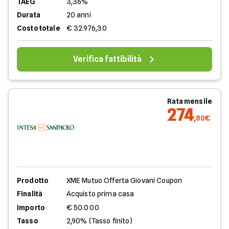
TAEG
3,36%
Durata
20 anni
Costo totale
€ 32.976,30
Verifica fattibilità
Rata mensile
274
,80€
Prodotto
XME Mutuo Offerta Giovani Coupon
Finalità
Acquisto prima casa
Importo
€ 50.000
Tasso
2,90% (Tasso finito)