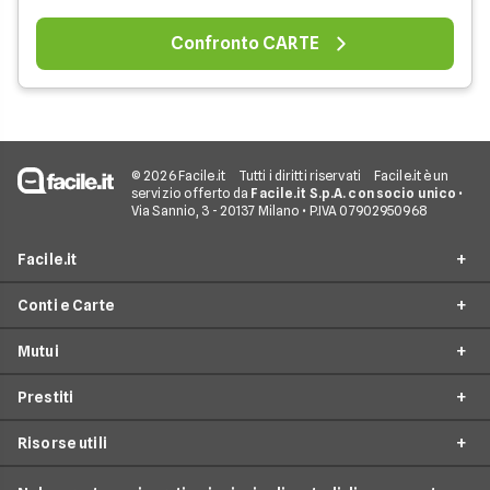
Confronto CARTE
© 2026 Facile.it
Tutti i diritti riservati
Facile.it è un
servizio offerto da
Facile.it S.p.A. con socio unico
•
Via Sannio, 3 - 20137 Milano • P.IVA 07902950968
Facile.it
Conti e Carte
Assicurazioni
Mutui
Prestiti
Conto Online
Mutui
Prestiti
Conto Corrente
Mutuo Online
Internet Casa
Conto Deposito
Risorse utili
Mutuo Prima Casa
Prestiti On Line
Luce e Gas
Carta di Credito'
Surroga Mutuo