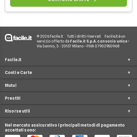
© 2026 Facile.it
Tutti i diritti riservati
Facile.it è un
servizio offerto da
Facile.it S.p.A. con socio unico
•
Via Sannio, 3 - 20137 Milano • P.IVA 07902950968
Facile.it
Conti e Carte
Assicurazioni
Mutui
Prestiti
Conto Online
Mutui
Prestiti
Conto Corrente
Mutuo Online
Internet Casa
Conto Deposito
Risorse utili
Mutuo Prima Casa
Prestiti On Line
Luce e Gas
Carta di Credito'
Surroga Mutuo
Prestito Personale
Nel mercato assicurativo i principali metodi di pagamento
Conti e Carte
Guide Prestiti
Carta Prepagata
accettati sono:
Mutui Seconda Casa
Cessione del Quinto
Telefonia Mobile