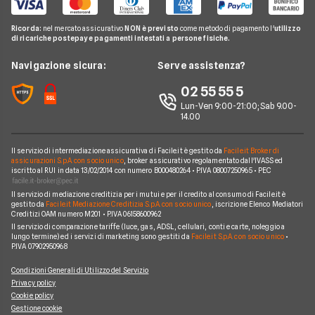
Guide Mutui
Calcolo Rata Mutuo
Prestito Auto
Pay TV
Guide Conti
Ricorda:
nel mercato assicurativo
NON è previsto
come metodo di pagamento l'
utilizzo
Mutui INPDAP
Piccoli Prestiti
di ricariche postepay e pagamenti intestati a persone fisiche.
Noleggio Lungo Termine
Guide Carte
Calcolo Interessi Mutuo
Prestiti Veloci
News
Navigazione sicura:
Serve assistenza?
News Prestiti
Mutuo Liquidità
Prestito INPS/INPDAP
Chi siamo
02 55 55 5
News Carte
Mutui Ristrutturazione
Prestiti a Protestati
Lun-Ven 9:00-21:00; Sab 9.00-
Perché scegliere Facile.it
News Conti
14.00
Mutuo Tasso Fisso
Prestiti per Giovani
Contatti
News Mutui
Consolidamento Debiti
Il servizio di intermediazione assicurativa di Facile.it è gestito da
Facile.it Broker di
Mappa del sito
assicurazioni S.p.A. con socio unico
, broker assicurativo regolamentato dall'IVASS ed
iscritto al RUI in data 13/02/2014 con numero B000480264 • P.IVA 08007250965 • PEC
Prestiti Moto
Il servizio di mediazione creditizia per i mutui e per il credito al consumo di Facile.it è
Prestiti per disoccupati
gestito da
Facile.it Mediazione Creditizia S.p.A. con socio unico
, iscrizione Elenco Mediatori
Creditizi OAM numero M201 • P.IVA 06158600962
Prestiti senza busta paga
Il servizio di comparazione tariffe (luce, gas, ADSL, cellulari, conti e carte, noleggio a
lungo termine) ed i servizi di marketing sono gestiti da
Facile.it S.p.A. con socio unico
•
P.IVA 07902950968
Condizioni Generali di Utilizzo del Servizio
Privacy policy
Cookie policy
Gestione cookie