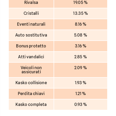
Rivalsa
19.05 %
Cristalli
13.35 %
Eventi naturali
8.16 %
Auto sostitutiva
5.08 %
Bonus protetto
3.16 %
Atti vandalici
2.85 %
Veicoli non
2.09 %
assicurati
Kasko collisione
1.93 %
Perdita chiavi
1.21 %
Kasko completa
0.93 %