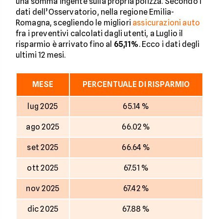
una somma ingente sulla propria polizza. Secondo i
dati dell’Osservatorio, nella regione Emilia-
Romagna, scegliendo le migliori
assicurazioni auto
fra i preventivi calcolati dagli utenti, a Luglio il
risparmio è arrivato fino al
65,11%
. Ecco i dati degli
ultimi 12 mesi.
MESE
PERCENTUALE DI RISPARMIO
lug 2025
65.14 %
ago 2025
66.02 %
set 2025
66.64 %
ott 2025
67.51 %
nov 2025
67.42 %
dic 2025
67.88 %