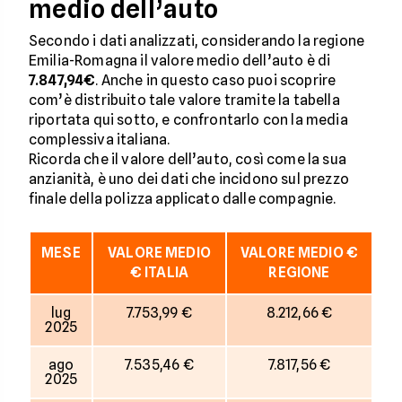
medio dell’auto
Secondo i dati analizzati, considerando la regione
Emilia-Romagna il valore medio dell’auto è di
7.847,94€
. Anche in questo caso puoi scoprire
com’è distribuito tale valore tramite la tabella
riportata qui sotto, e confrontarlo con la media
complessiva italiana.
Ricorda che il valore dell’auto, così come la sua
anzianità, è uno dei dati che incidono sul prezzo
finale della polizza applicato dalle compagnie.
MESE
VALORE MEDIO
VALORE MEDIO €
€ ITALIA
REGIONE
lug
7.753,99 €
8.212,66 €
2025
ago
7.535,46 €
7.817,56 €
2025