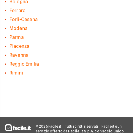
Bologna
Ferrara
Forlì-Cesena
Modena
Parma
Piacenza
Ravenna
Reggio Emilia
Rimini
© 2026 Facile.it
Tutti i diritti riservati
Facile.it è un
servizio offerto da
Facile.it S.p.A. con socio unico
•