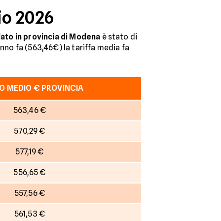
io 2026
lato in provincia di Modena
è stato di
anno fa (563,46€) la tariffa media fa
O MEDIO € PROVINCIA
563,46 €
570,29 €
577,19 €
556,65 €
557,56 €
561,53 €