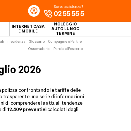
Serve assistenza?
02 55 55 5
NOLEGGIO
INTERNET CASA
AUTO LUNGO
E MOBILE
TERMINE
ali
In evidenza
Glossario
Compagnie e Partner
Osservatorio
Parola all'esperto
glio 2026
polizza confrontando le tariffe delle
o trasparente una serie di informazioni
liani di comprendere le attuali tendenze
e di
12.409
preventivi
calcolati dagli