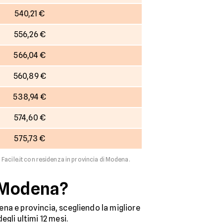
540,21 €
556,26 €
566,04 €
560,89 €
538,94 €
574,60 €
575,73 €
i Facile.it con residenza in provincia di Modena.
a Modena?
dena e provincia, scegliendo la migliore
degli ultimi 12 mesi.