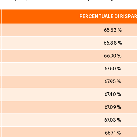
PERCENTUALE DI RISPA
65.53 %
66.38 %
66.90 %
67.60 %
67.95 %
67.40 %
67.09 %
67.03 %
66.71 %