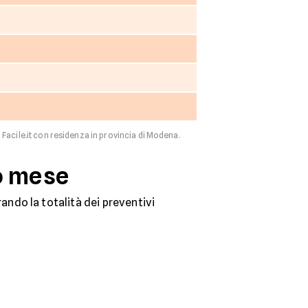
i Facile.it con residenza in provincia di Modena.
mo mese
ndo la totalità dei preventivi