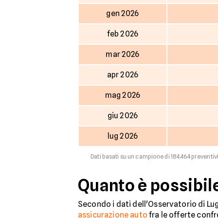
gen 2026
feb 2026
mar 2026
apr 2026
mag 2026
giu 2026
lug 2026
Dati basati su un campione di 184.464 preventivi
Quanto è possibil
Secondo i dati dell'Osservatorio di Lugl
assicurazione auto
fra le offerte confr