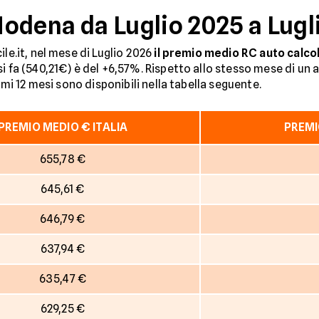
odena da Luglio 2025 a Lugl
ile.it, nel mese di Luglio 2026
il premio medio RC auto calco
si fa (540,21€) è del +6,57%. Rispetto allo stesso mese di un 
timi 12 mesi sono disponibili nella tabella seguente.
PREMIO MEDIO € ITALIA
PREMI
655,78 €
645,61 €
646,79 €
637,94 €
635,47 €
629,25 €