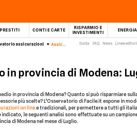
RISPARMIO E
PRESTITI
CONTI E CARTE
ENERGIA
INVESTIMENTI
Guida
FAQ
News
Linee editori
atorio assicurazioni
Assicurazioni Auto in provincia di Modena: Luglio 2026
o in provincia di Modena: Lu
io in provincia di Modena? Quanto si può risparmiare sulla 
ssorie più scelte? L’Osservatorio di Facile.it espone in mod
urazioni on line
e tradizionali, per permettere a tutti gli ita
indicato, le seguenti analisi sono effettuate su un campion
vincia di Modena nel mese di Luglio.