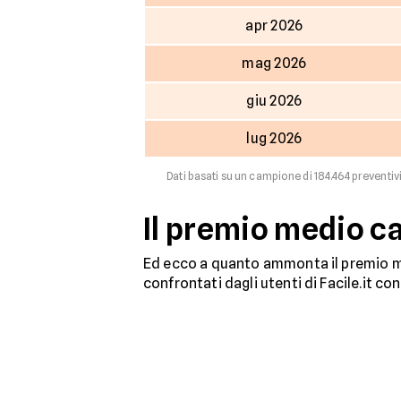
apr 2026
mag 2026
giu 2026
lug 2026
Dati basati su un campione di 184.464 preventivi
Il premio medio c
Ed ecco a quanto ammonta il premio me
confrontati dagli utenti di Facile.it co