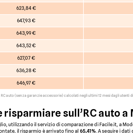
623,84 €
647,93 €
643,99 €
643,52 €
627,07 €
636,28 €
646,97 €
 RC auto (senza garanzie accessorie) calcolati negli ultimi 12 mesi dagli utenti d
e risparmiare sull’RC auto 
io, utilizzando il servizio di comparazione di Facile.it, a Mo
ontate, il risparmio è arrivato fino al
65,41%
. A seguire i dati 