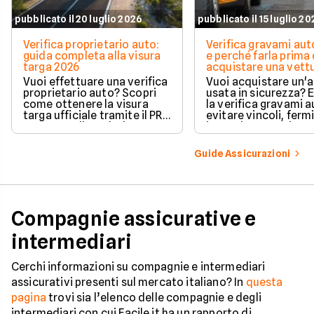
pubblicato il 20 luglio 2026
pubblicato il 15 luglio 2
Verifica proprietario auto:
Verifica gravami au
guida completa alla visura
e perché farla prima 
targa 2026
acquistare una vett
Vuoi effettuare una verifica
Vuoi acquistare un'
proprietario auto? Scopri
usata in sicurezza? 
come ottenere la visura
la verifica gravami a
targa ufficiale tramite il PRA
evitare vincoli, fermi
per controllare dati e
ipoteche. Scopri co
vincoli in totale sicurezza.
tutelare il tuo acqui
Guide Assicurazioni
Compagnie assicurative e
intermediari
Cerchi informazioni su compagnie e intermediari
assicurativi presenti sul mercato italiano? In
questa
pagina
trovi sia l’elenco delle compagnie e degli
intermediari con cui Facile.it ha un rapporto di