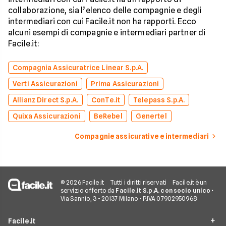
collaborazione, sia l’elenco delle compagnie e degli
intermediari con cui Facile.it non ha rapporti. Ecco
alcuni esempi di compagnie e intermediari partner di
Facile.it:
Compagnia Assicuratrice Linear S.p.A.
Verti Assicurazioni
Prima Assicurazioni
Allianz Direct S.p.A.
ConTe.it
Telepass S.p.A.
Quixa Assicurazioni
BeRebel
Genertel
Compagnie assicurative e intermediari
© 2026 Facile.it
Tutti i diritti riservati
Facile.it è un
servizio offerto da
Facile.it S.p.A. con socio unico
•
Via Sannio, 3 - 20137 Milano • P.IVA 07902950968
Facile.it