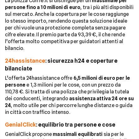
La polizza ConTe.it si distingue per un
massimale per
persone fino a 10 milioni di euro
, tra i più alti disponibili
sul mercato. Anche la copertura per le cose raggiunge
lo stesso importo, rendendo questa soluzione ideale
per chi vuole una protezione completa senza pagare
cifre elevate. Il premio parte da 93,39 €, il che rende
l’offerta molto competitiva per guidatori attenti al
bilancio.
24hassistance
: sicurezza h24 e coperture
bilanciate
L’offerta 24hassistance offre
6,5 milioni di euro per le
persone
e 1,3 milioni per le cose, con un prezzo da
110,78 €. Si tratta di una polizza che privilegia la tutela
dei conducenti, integrando
assistenza attiva 24 ore su
24
, molto utile per chi percorre lunghe distanze o guida
in città con traffico intenso.
GenialClick
: equilibrio tra persone e cose
GenialClick propone
massimali equilibrati
sia per le