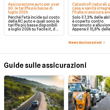
Assicurazione auto per over
Catastrofi naturali, 
60: le tariffe più basse di
casa e sanità integra
luglio 2026
l'Italia si assicura a
troppo poco. I dati 
Perché l'età incide sul costo
Solo il 7,3% delle abi
della RC auto e quali sono le
è coperto contro
tariffe più basse disponibili
terremoto e alluvion
a luglio 2026 su Facile.it, da
Appena il 15,8% dell
106,32€ annui.
imprese ha la polizz
catastrofale obbligat
dati ANIA 2025 sul g
News Assicurazioni
assicurativo italiano
Guide sulle assicurazioni