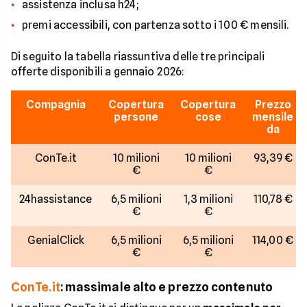
assistenza inclusa h24;
premi accessibili, con partenza sotto i 100 € mensili.
Di seguito la tabella riassuntiva delle tre principali
offerte disponibili a gennaio 2026:
Compagnia
Copertura
Copertura
Prezzo
persone
cose
mensile
da
ConTe.it
10 milioni
10 milioni
93,39 €
€
€
24hassistance
6,5 milioni
1,3 milioni
110,78 €
€
€
GenialClick
6,5 milioni
6,5 milioni
114,00 €
€
€
ConTe.it
: massimale alto e prezzo contenuto