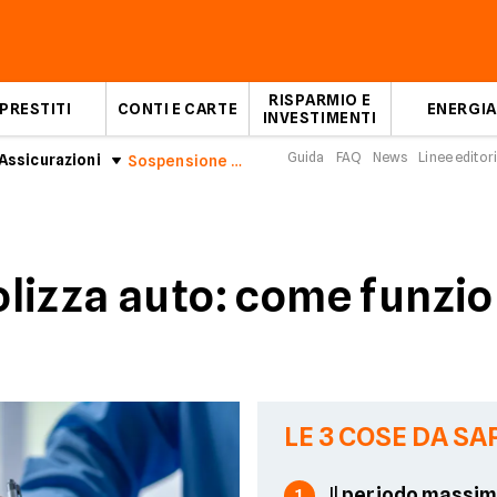
RISPARMIO E
PRESTITI
CONTI E CARTE
ENERGIA
INVESTIMENTI
Guida
FAQ
News
Linee editori
Assicurazioni
Sospensione polizza auto
lizza auto: come funzi
LE 3 COSE DA SA
Il
periodo massi
1