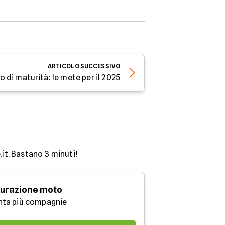
ARTICOLO
SUCCESSIVO
o di maturità: le mete per il 2025
.it. Bastano 3 minuti!
urazione moto
nta più compagnie