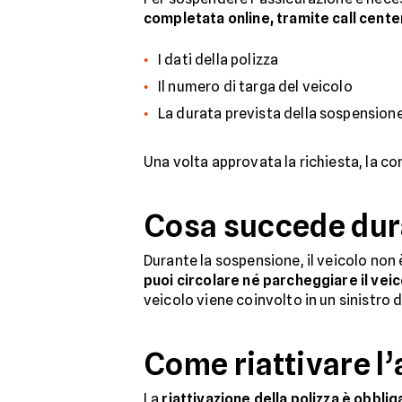
completata online, tramite call cent
I dati della polizza
Il numero di targa del veicolo
La durata prevista della sospension
Una volta approvata la richiesta, la 
Cosa succede dura
Durante la sospensione, il veicolo non 
puoi circolare né parcheggiare il vei
veicolo viene coinvolto in un sinistro
Come riattivare l
La
riattivazione della polizza è obblig