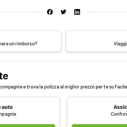
avere un rimborso?
Viaggi
te
compagnie e trova la polizza al miglior prezzo per te su Facile
 auto
Assic
mpagnie
Confro