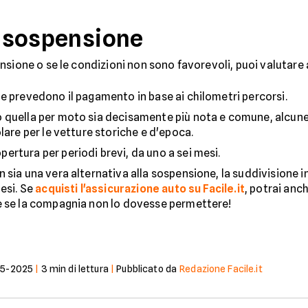
la sospensione
nsione o se le condizioni non sono favorevoli, puoi valutare
he prevedono il pagamento in base ai chilometri percorsi.
o quella per moto sia decisamente più nota e comune, alcun
lare per le vetture storiche e d'epoca.
pertura per periodi brevi, da uno a sei mesi.
n sia una vera alternativa alla sospensione, la suddivisione in
esi. Se
acquisti l'assicurazione auto su Facile.it
, potrai anc
e se la compagnia non lo dovesse permettere!
5-2025
|
3
min di lettura
|
Pubblicato da
Redazione Facile.it