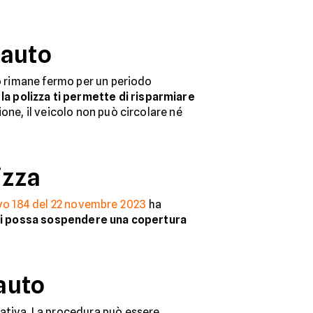
 auto
lo rimane fermo per un periodo
 polizza ti permette di risparmiare
one, il veicolo non può circolare né
izza
vo 184 del 22 novembre 2023
ha
i possa sospendere una copertura
auto
rativa. La procedura può essere