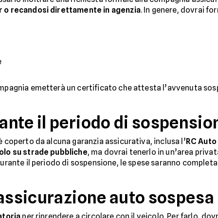
er o recandosi direttamente in agenzia
. In genere, dovrai for
e
compagnia emetterà un certificato che attesta l’avvenuta sos
nte il periodo di sospensio
è coperto da alcuna garanzia assicurativa, inclusa l’
RC Auto 
colo su strade pubbliche
, ma dovrai tenerlo in un’area privat
 durante il periodo di sospensione, le spese saranno complet
’assicurazione auto sospesa
atoria
per riprendere a circolare con il veicolo. Per farlo, dov