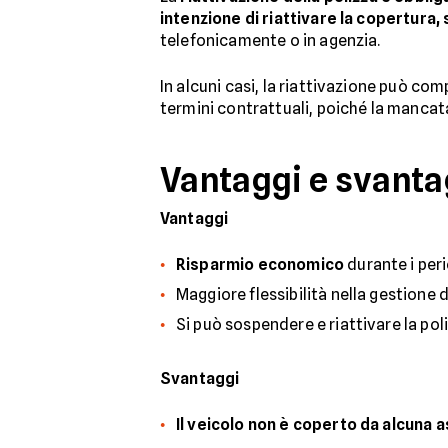
intenzione di riattivare la copertura,
telefonicamente o in agenzia.
In alcuni casi, la riattivazione può co
termini contrattuali, poiché la mancat
Vantaggi e svantag
Vantaggi
Risparmio economico
durante i perio
Maggiore flessibilità nella gestione 
Si può sospendere e riattivare la pol
Svantaggi
Il veicolo non è coperto da alcuna 