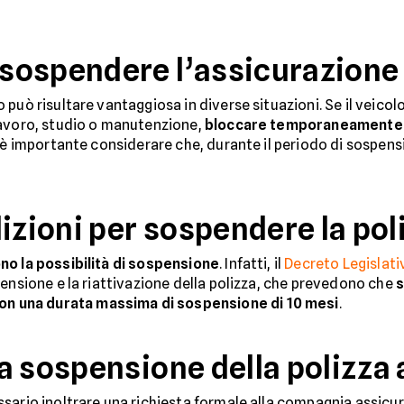
sospendere l’assicurazione
 può risultare vantaggiosa in diverse situazioni. Se il veico
lavoro, studio o manutenzione,
bloccare temporaneamente la
, è importante considerare che, durante il periodo di sospensi
izioni per sospendere la pol
no la possibilità di sospensione
. Infatti, il
Decreto Legislati
pensione e la riattivazione della polizza, che prevedono che
s
on una durata massima di sospensione di 10 mesi
.
a sospensione della polizza 
sario inoltrare una richiesta formale alla compagnia assicu