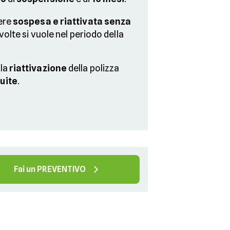
ere
sospesa e riattivata senza
volte si vuole nel periodo della
 la
riattivazione
della polizza
uite
.
Fai un PREVENTIVO