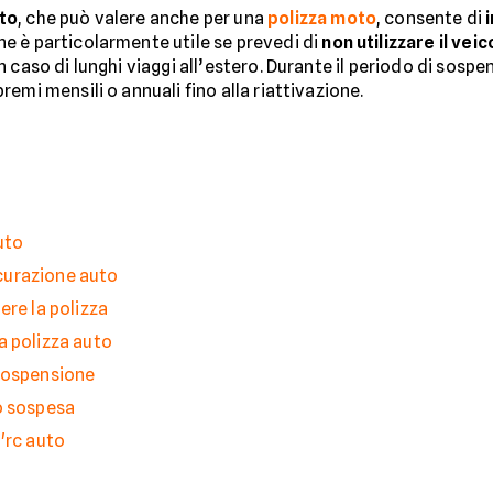
to
, che può valere anche per una
polizza moto
, consente di
ne è particolarmente utile se prevedi di
non utilizzare il ve
caso di lunghi viaggi all’estero. Durante il periodo di sospen
emi mensili o annuali fino alla riattivazione.
uto
curazione auto
ere la polizza
a polizza auto
 sospensione
o sospesa
'rc auto