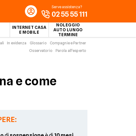
Serve assistenza?
02 55 55 111
NOLEGGIO
INTERNET CASA
AUTO LUNGO
E MOBILE
TERMINE
ali
In evidenza
Glossario
Compagnie e Partner
Osservatorio
Parola all'esperto
ona e come
PERE:
mo
di
sospensione
è di
10 mesi
.