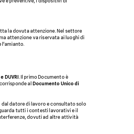
e e preventive, i dispositivi di
utta la dovuta attenzione. Nel settore
ima attenzione va riservata ai luoghi di
 l'amianto.
 e DUVRI
. Il primo Documento è
 corrisponde al
Documento Unico di
al datore di lavoro e consultato solo
rda tutti i contesti lavorativi e il
interferenze, dovuti ad altre attività