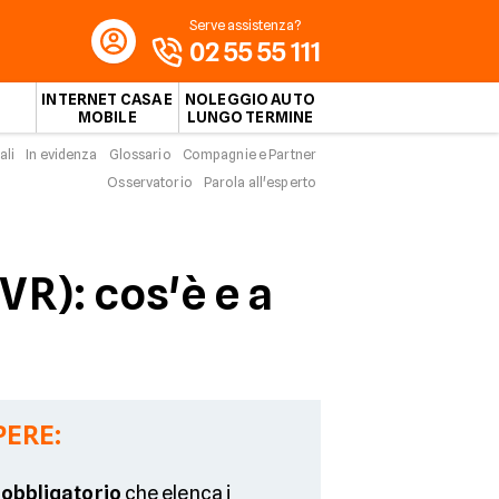
Serve assistenza?
02 55 55 111
INTERNET CASA E
NOLEGGIO AUTO
MOBILE
LUNGO TERMINE
ali
In evidenza
Glossario
Compagnie e Partner
Osservatorio
Parola all'esperto
VR): cos'è e a
PERE:
o
obbligatorio
che elenca i