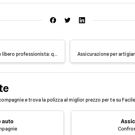
Differenze tra ditta individuale e libero professionista: quali sono
te
compagnie e trova la polizza al miglior prezzo per te su Facile
 auto
Assic
mpagnie
Confro