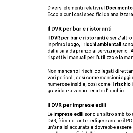
Diversi elementi relativi al
Documento d
Ecco alcuni casi specifici da analizzar
Il DVR per bar e ristoranti
Il
DVR per bar e ristoranti
è senz'altro 
In primo luogo, i
rischi ambientali
sono 
dalla sala da pranzo ai servizi igienici.
rispettivi manuali per l'utilizzo e la m
Non mancano i rischi collegati direttam
vari pericoli, così come mansioni aggi
numerose insidie, così come il
rischio
gravidanza vanno tenute d'occhio.
Il DVR per imprese edili
Le
imprese edili
sono un altro ambito c
DVR, è importante redigere anche il POS
un'analisi accurata e dovrebbe essere 