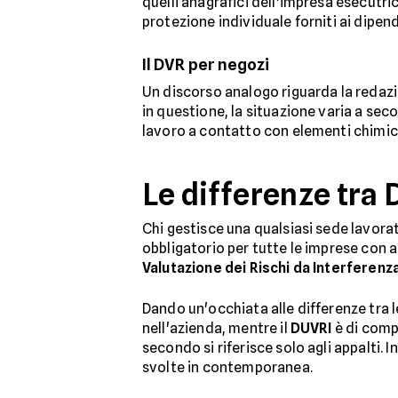
quelli anagrafici dell'impresa esecutrice
protezione individuale forniti ai dipen
Il DVR per negozi
Un discorso analogo riguarda la redaz
in questione, la situazione varia a sec
lavoro a contatto con elementi chimici
Le differenze tra
Chi gestisce una qualsiasi sede lavor
obbligatorio per tutte le imprese con
Valutazione dei Rischi da Interferenz
Dando un'occhiata alle differenze tra l
nell'azienda, mentre il
DUVRI
è di compe
secondo si riferisce solo agli appalti. I
svolte in contemporanea.