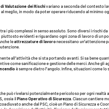
i Valutazione dei Rischi
variano a seconda del contesto lav
e al meglio, in modo da poter operare riducendo al minimo ogni
tra i più complessi in senso assoluto. Sono diversi i rischi da
piuttosto evidenti e riguardano ogni zona di lavoro di un pol
 Anche le
attrezzature di lavoro
necessitano un'attenzione pa
anutenzione.
ente all'attività che si sta portando avanti. Si sa bene quan
untive come sanificazione e gestione delle merci. Anche gli a
 incendio
è sempre dietro l'angolo. Infine, situazioni come lo 
he può rivelarsi potenzialmente pericoloso per ogni realtà az
, ossia il
Piano Operativo di Sicurezza
. Ciascun cantiere m
coadiuvato anche dal PSC, cioè un Piano di Sicurezza e Coor