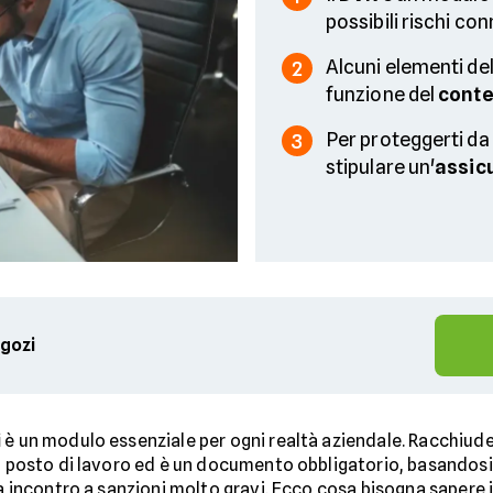
possibili rischi con
Alcuni elementi de
2
funzione del
conte
Per proteggerti da
3
stipulare un'
assic
egozi
i
è un modulo essenziale per ogni realtà aziendale. Racchiude
io posto di lavoro ed è un documento obbligatorio, basandosi 
va incontro a sanzioni molto gravi. Ecco cosa bisogna sapere 