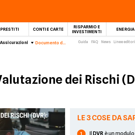
RISPARMIO E
PRESTITI
CONTI E CARTE
ENERGIA
INVESTIMENTI
Guida
FAQ
News
Linee editori
Assicurazioni
Documento di Valutazione dei Rischi (DVR): cos'è e a cosa serve
lutazione dei Rischi (D
LE 3 COSE DA SA
Il
DVR
è un modul
1