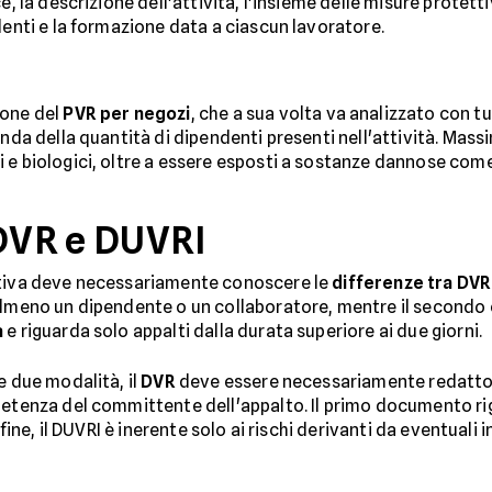
, la descrizione dell'attività, l'insieme delle misure protettiv
denti e la formazione data a ciascun lavoratore.
ione del
PVR per negozi
, che a sua volta va analizzato con t
onda della quantità di dipendenti presenti nell'attività. Mass
 e biologici, oltre a essere esposti a sostanze dannose come
 DVR e DUVRI
ativa deve necessariamente conoscere le
differenze tra DVR
 almeno un dipendente o un collaboratore, mentre il secondo
a
e riguarda solo appalti dalla durata superiore ai due giorni.
e due modalità, il
DVR
deve essere necessariamente redatto d
tenza del committente dell'appalto. Il primo documento rigua
nfine, il DUVRI è inerente solo ai rischi derivanti da eventuali 