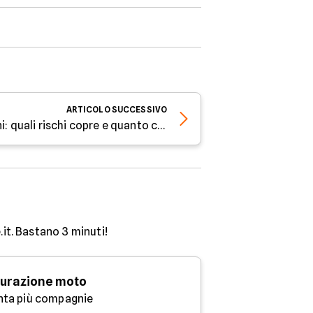
ARTICOLO
SUCCESSIVO
Assicurazione per artigiani: quali rischi copre e quanto costa
.it. Bastano 3 minuti!
urazione moto
nta più compagnie