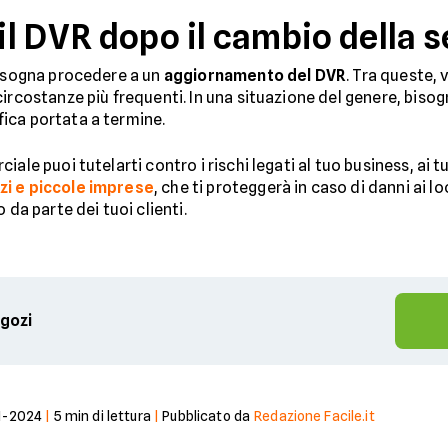
l DVR dopo il cambio della s
bisogna procedere a un
aggiornamento del DVR
. Tra queste,
circostanze più frequenti. In una situazione del genere, biso
ica portata a termine.
ale puoi tutelarti contro i rischi legati al tuo business, ai tu
zi e piccole imprese
, che ti proteggerà in caso di danni ai loc
 da parte dei tuoi clienti.
egozi
1-2024
|
5
min di lettura
|
Pubblicato da
Redazione Facile.it