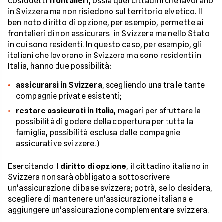
cosiddetti
frontalieri
, ossia quei cittadini che lavorano
in Svizzera ma non risiedono sul territorio elvetico. Il
ben noto diritto di opzione, per esempio, permette ai
frontalieri di non assicurarsi in Svizzera ma nello Stato
in cui sono residenti. In questo caso, per esempio, gli
italiani che lavorano in Svizzera ma sono residenti in
Italia, hanno due possibilità:
assicurarsi in Svizzera
, scegliendo una tra le tante
compagnie private esistenti;
restare assicurati in Italia
, magari per sfruttare la
possibilità di godere della copertura per tutta la
famiglia, possibilità esclusa dalle compagnie
assicurative svizzere.)
Esercitando il
diritto di opzione
, il cittadino italiano in
Svizzera non sarà obbligato a sottoscrivere
un'assicurazione di base svizzera; potrà, se lo desidera,
scegliere di mantenere un'assicurazione italiana e
aggiungere un'assicurazione complementare svizzera.