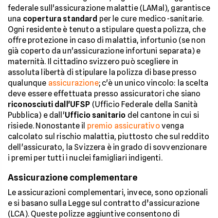
federale sull'assicurazione malattie (LAMal), garantisce
una
copertura standard
per le cure medico-sanitarie.
Ogni residente è tenuto a stipulare questa polizza, che
offre protezione in caso di malattia, infortunio (se non
già coperto da un'assicurazione infortuni separata) e
maternità. Il cittadino svizzero può scegliere in
assoluta libertà di stipulare la polizza di base presso
qualunque
assicurazione
; c'è un unico vincolo: la scelta
deve essere effettuata presso assicuratori che siano
riconosciuti dall'UFSP
(Ufficio Federale della Sanità
Pubblica) e dall'
Ufficio sanitario
del cantone in cui si
risiede. Nonostante il
premio assicurativo
venga
calcolato sul rischio malattia, piuttosto che sul reddito
dell'assicurato, la Svizzera è in grado di sovvenzionare
i premi per tutti i nuclei famigliari indigenti.
Assicurazione complementare
Le assicurazioni complementari, invece, sono opzionali
e si basano sulla Legge sul contratto d’assicurazione
(LCA). Queste polizze aggiuntive consentono di