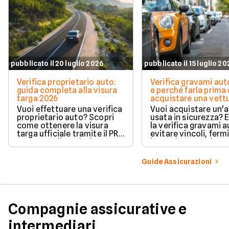
pubblicato il 20 luglio 2026
pubblicato il 15 luglio 2
Verifica proprietario auto:
Verifica gravami au
guida completa alla visura
e perché farla prima 
targa 2026
acquistare una vett
Vuoi effettuare una verifica
Vuoi acquistare un'
proprietario auto? Scopri
usata in sicurezza? 
come ottenere la visura
la verifica gravami a
targa ufficiale tramite il PRA
evitare vincoli, fermi
per controllare dati e
ipoteche. Scopri co
vincoli in totale sicurezza.
tutelare il tuo acqui
Guide Assicurazioni
Compagnie assicurative e
intermediari