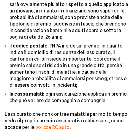
sarà ovviamente più alto rispetto a quello applicato a
un giovane, in quanto in un anziano sono superiori le
probabilità di ammalarsi; sono previste anche delle
tipologie di premio, suddivise in fasce, che prendono
in considerazione bambini e adulti sopra o sotto la
soglia di età dei 26 anni;
il
codice postale
: l'NPA incide sul premio, in quanto
indica il domicilio di residenza dell'assicurato; il
cantone in cui si risiede è importante, così come il
premio sale se si risiede in una grande città, perché
aumentano i rischi di malattie, a causa della
maggiore probabilità di ammalarsi per smog, stress o
di essere coinvolti in incidenti;
la cassa malati
: ogni assicurazione applica un premio
che può variare da compagnia a compagnia.
L'assicurato che non contrae malattie per molto tempo
vedrà il proprio premio assicurativo abbassarsi, come
accade per le
polizze RC auto
.