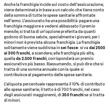
Anche la franchigia incide sul costo dell'assicurazione;
viene determinata in base a un calcolo che tiene conto
della somma di tutte le spese sanitarie affrontate
nell'anno. L'assicurato ha una possibilità: pagare una
franchigia maggiore e vedersi abbassato il premio
mensile; si tratta di un'opzione preferita da quanti
godono di buona salute, specialmente i giovani; per i
minori non è prevista alcuna franchigia. La franchigia
solitamente viene suddivisa in
sei fasce
: si va
dai 2500
ai 300 franchi
, a scendere; alla franchigia più alta,
quella
da 2.500 franchi
, corrisponderà un premio
assicurativo più basso. Riassumendo, si può dire che si
tratta di una somma annuale con la quale si
contribuisce al pagamento delle spese sanitarie.
L'aliquota percentuale rappresenta il 10% di contributo
alle spese sanitarie; il tetto è di 700 franchi, nel caso
degli assicurati maggiorenni, di
350 franchi
se si tratta
di minori.