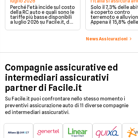
luglio 2026
l'Italia si assicura a
troppo poco. I dati 
Perché l'età incide sul costo
Solo il 7,3% delle abi
della RC auto e quali sono le
è coperto contro
tariffe più basse disponibili
terremoto e alluvion
a luglio 2026 su Facile.it, da
Appena il 15,8% dell
106,32€ annui.
imprese ha la polizz
catastrofale obbligat
dati ANIA 2025 sul g
News Assicurazioni
assicurativo italiano
Compagnie assicurative ed
intermediari assicurativi
partner di Facile.it
Su Facile.it puoi confrontare nello stesso momento i
preventivi assicurazione auto di 11 diverse compagnie
ed intermediari assicurativi.