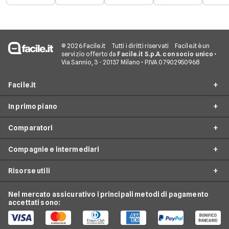
© 2026 Facile.it
Tutti i diritti riservati
Facile.it è un
servizio offerto da
Facile.it S.p.A. con socio unico
•
Via Sannio, 3 - 20137 Milano • P.IVA 07902950968
Facile.it
In primo piano
Assicurazioni
Comparatori
Prestiti
Assicurazioni online
Mutui
Compagnie e intermediari
Assicurazione Auto
Preventivo assicurazione auto
Internet Casa
Assicurazione Moto
Risorse utili
Preventivo Assicurazione Moto
24hassistance
Luce e Gas
Assicurazione Viaggio
Preventivo Assicurazione Autocarro
Bene Assicurazioni
Nel mercato assicurativo i principali metodi di pagamento
Conti e Carte
Osservatorio Assicurazioni
Assicurazione Casa
accettati sono:
Preventivo Assicurazione Casa
ConTe
Telefonia Mobile
Guida Assicurazioni
Assicurazione Vita
Preventivo Assicurazione Vita
Genertel
Pay TV