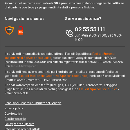
Agenzie Assicurative
Assicurazione Mutuo
Ricorda:
nel mercato assicurativo
NON è previsto
come metodo di pagamento l'
utilizzo
Preventivo Assicurazione Viaggio
Allianz Direct
di ricariche postepay e pagamenti intestati a persone fisiche.
Noleggio Lungo Termine
Domande Assicurazioni
Assicurazione Professionale
RC Familiare
Linear
News
Navigazione sicura:
Serve assistenza?
Glossario Assicurativo
Assicurazione Avvocati
Assicurazione Auto Mensile
Prima.it
Chi siamo
02 55 55 111
Notizie Assicurazioni
Assicurazione Infortuni
Quixa
Lun-Ven 9:00-21:00; Sab 9.00-
Perché scegliere Facile.it
Argomenti in evidenza Assicurazioni
Assicurazione Cane
14.00
Verti
Contatti
Assicurazione Smartphone
UnipolSai
Il servizio di intermediazione assicurativa di Facile.it è gestito da
Facile.it Broker di
Mappa del sito
Assicurazione Autocarro
assicurazioni S.p.A. con socio unico
, broker assicurativo regolamentato dall'IVASS ed
iscritto al RUI in data 13/02/2014 con numero registrazione B000480264 • P.IVA 08007250965 •
Allianz
PEC
Il servizio di mediazione creditizia per i mutui e per il credito al consumo di Facile.it è
Compagnie e intermediari
gestito da
Facile.it Mediazione Creditizia S.p.A. con socio unico
, iscrizione Elenco Mediatori
Creditizi OAM numero M201 • P.IVA 06158600962
Il servizio di comparazione tariffe (luce, gas, ADSL, cellulari, conti e carte, noleggio a
lungo termine) ed i servizi di marketing sono gestiti da
Facile.it S.p.A. con socio unico
•
P.IVA 07902950968
Condizioni Generali di Utilizzo del Servizio
Privacy policy
Cookie policy
Gestione cookie
Policy parità di genere
Informativa precontrattule