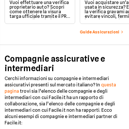
Vuoi effettuare una verifica
Vuoi acquistare un'
proprietario auto? Scopri
usata in sicurezza? 
come ottenere la visura
la verifica gravami a
targa ufficiale tramite il PRA
evitare vincoli, fermi
per controllare dati e
ipoteche. Scopri co
vincoli in totale sicurezza.
tutelare il tuo acqui
Guide Assicurazioni
Compagnie assicurative e
intermediari
Cerchi informazioni su compagnie e intermediari
assicurativi presenti sul mercato italiano? In
questa
pagina
trovi sia l’elenco delle compagnie e degli
intermediari con cui Facile.it ha un rapporto di
collaborazione, sia l’elenco delle compagnie e degli
intermediari con cui Facile.it non ha rapporti. Ecco
alcuni esempi di compagnie e intermediari partner di
Facile.it: