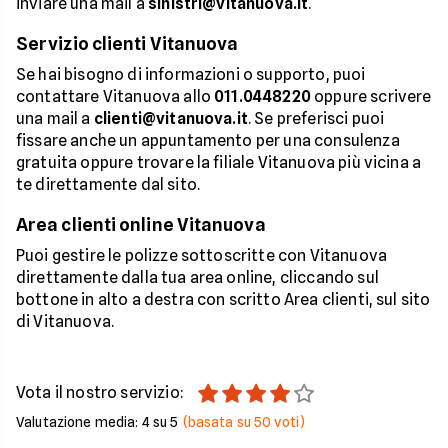
inviare una mail a
sinistri@vitanuova.it
.
Servizio clienti Vitanuova
Se hai bisogno di informazioni o supporto, puoi
contattare Vitanuova allo
011.0448220
oppure scrivere
una mail a
clienti@vitanuova.it
. Se preferisci puoi
fissare anche un appuntamento per una consulenza
gratuita oppure trovare la filiale Vitanuova più vicina a
te direttamente dal sito.
Area clienti online Vitanuova
Puoi gestire le polizze sottoscritte con Vitanuova
direttamente dalla tua area online, cliccando sul
bottone in alto a destra con scritto Area clienti, sul sito
di Vitanuova.
Vota il nostro servizio:
Valutazione media:
4
su 5
(basata su
50
voti)