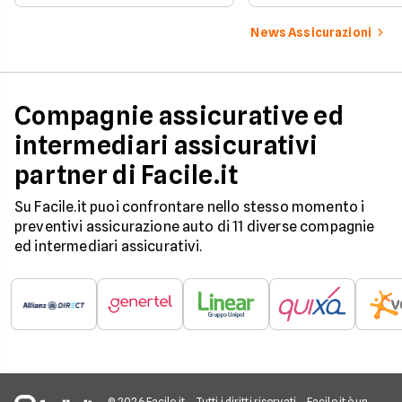
catastrofale obbligat
dati ANIA 2025 sul g
News Assicurazioni
assicurativo italiano
Compagnie assicurative ed
intermediari assicurativi
partner di Facile.it
Su Facile.it puoi confrontare nello stesso momento i
preventivi assicurazione auto di 11 diverse compagnie
ed intermediari assicurativi.
© 2026 Facile.it
Tutti i diritti riservati
Facile.it è un