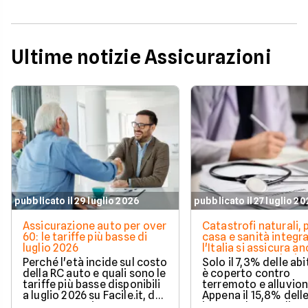
Ultime notizie Assicurazioni
pubblicato il 29 luglio 2026
pubblicato il 27 luglio 2
Assicurazione auto per over
Catastrofi naturali, 
60: le tariffe più basse di
casa e sanità integra
luglio 2026
l'Italia si assicura a
troppo poco. I dati 
Perché l'età incide sul costo
Solo il 7,3% delle abi
della RC auto e quali sono le
è coperto contro
tariffe più basse disponibili
terremoto e alluvion
a luglio 2026 su Facile.it, da
Appena il 15,8% dell
106,32€ annui.
imprese ha la polizz