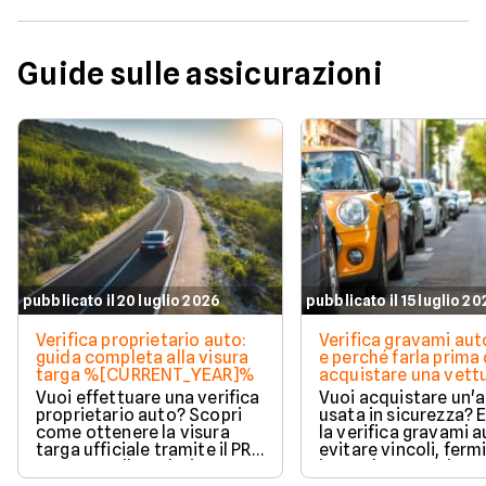
Guide sulle assicurazioni
pubblicato il 20 luglio 2026
pubblicato il 15 luglio 2
Verifica proprietario auto:
Verifica gravami au
guida completa alla visura
e perché farla prima 
targa %[CURRENT_YEAR]%
acquistare una vett
Vuoi effettuare una verifica
Vuoi acquistare un'
proprietario auto? Scopri
usata in sicurezza? 
come ottenere la visura
la verifica gravami a
targa ufficiale tramite il PRA
evitare vincoli, fermi
per controllare dati e
ipoteche. Scopri co
vincoli in totale sicurezza.
tutelare il tuo acqui