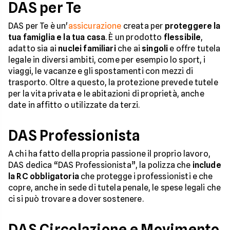
DAS per Te
DAS per Te è un'
assicurazione
creata per
proteggere la
tua famiglia e la tua casa
. È un prodotto
flessibile
,
adatto sia ai
nuclei familiari
che ai
singoli
e offre tutela
legale in diversi ambiti, come per esempio lo sport, i
viaggi, le vacanze e gli spostamenti con mezzi di
trasporto. Oltre a questo, la protezione prevede tutele
per la vita privata e le abitazioni di proprietà, anche
date in affitto o utilizzate da terzi.
DAS Professionista
A chi ha fatto della propria passione il proprio lavoro,
DAS dedica “DAS Professionista”, la polizza che
include
la RC obbligatoria
che protegge i professionisti e che
copre, anche in sede di tutela penale, le spese legali che
ci si può trovare a dover sostenere.
DAS Circolazione e Movimento