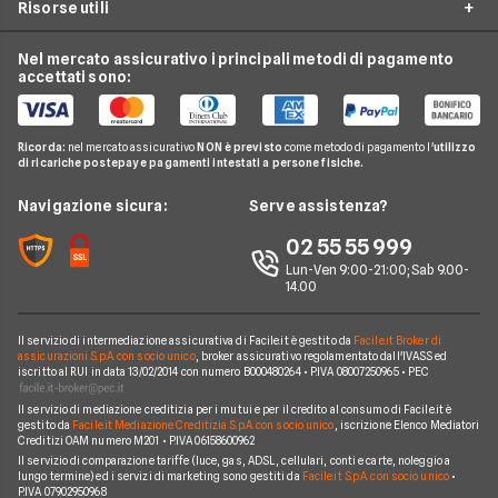
Risorse utili
Offerte Internet Satellitare
Tim
Luce e Gas
Offerte Internet Mobile
Offerte Telefonia Fissa
Vodafone
Nel mercato assicurativo i principali metodi di pagamento
Conti e Carte
Verifica Copertura Fibra Ottica
Offerte Internet Partita Iva
accettati sono:
Internet Seconda Casa
Fastweb
Telefonia Mobile
Internet Speed Test
Internet senza linea fissa
Offerte Internet Illimitato
Linkem
Pay TV
Guide Internet Casa
Ricorda:
nel mercato assicurativo
NON è previsto
come metodo di pagamento l'
utilizzo
Tiscali
di ricariche postepay e pagamenti intestati a persone fisiche.
Noleggio Lungo Termine
Argomenti in evidenza internet casa
Wind Tre
News
Navigazione sicura:
Serve assistenza?
Notizie internet casa
Aruba
Chi siamo
02 55 55 999
Domande frequenti internet casa
Eolo
Lun-Ven 9:00-21:00; Sab 9.00-
Perché scegliere Facile.it
Glossario internet casa
14.00
Sky Wifi
Contatti
Connessione Lenta
Operatori Internet Casa
Il servizio di intermediazione assicurativa di Facile.it è gestito da
Facile.it Broker di
Mappa del sito
assicurazioni S.p.A. con socio unico
, broker assicurativo regolamentato dall'IVASS ed
iscritto al RUI in data 13/02/2014 con numero B000480264 • P.IVA 08007250965 • PEC
Il servizio di mediazione creditizia per i mutui e per il credito al consumo di Facile.it è
gestito da
Facile.it Mediazione Creditizia S.p.A. con socio unico
, iscrizione Elenco Mediatori
Creditizi OAM numero M201 • P.IVA 06158600962
Il servizio di comparazione tariffe (luce, gas, ADSL, cellulari, conti e carte, noleggio a
lungo termine) ed i servizi di marketing sono gestiti da
Facile.it S.p.A. con socio unico
•
P.IVA 07902950968