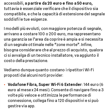
accessibili,
a partire da 20 euro e fino a 50 euro,
tuttavia è essenziale verificare che il dispositivo sia
compatibile, e che la capacità di estensione del segnale
soddisfi le tue esigenze.
I modelli più evoluti, con maggiore potenza di segnale,
arrivano a costare 100 o 200 euro, ma rappresentano
una garanzia se l’area da coprire è ampia e si necessita
di un segnale ottimale nelle “zone morte”. Infine,
bisogna considerare che al prezzo di acquisto, qualora
ci si avvalga di un tecnico installatore, va aggiunto il
costo della prestazione.
Vediamo dunque quanto costano i ripetitori Wi-Fi
proposti dai alcuni noti provider:
Vodafone Fibra, Super Wi-Fi 6 Extender
: 144 euro (6
euro al mese x 24 mesi). Consente di navigare fino a 3
volte più veloce e ottimizza le performance di
connessione, collega fino a 120 dispositivi e si può
gestire via app.