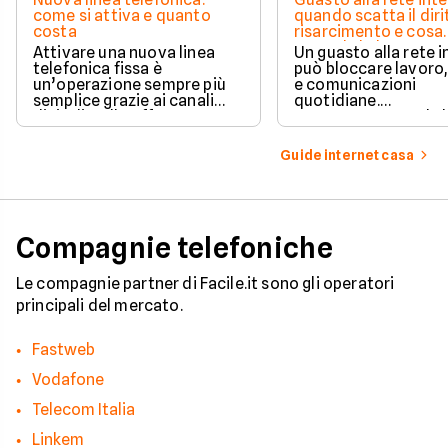
come si attiva e quanto
quando scatta il diri
costa
risarcimento e cosa
prevede la legge
Attivare una nuova linea
Un guasto alla rete 
telefonica fissa è
può bloccare lavoro,
un’operazione sempre più
e comunicazioni
semplice grazie ai canali
quotidiane.
digitali e alle offerte
Fortunatamente, la 
integrate con internet casa.
prevede strumenti c
per ottenere un
Guide internet casa
risarcimento in caso
disservizi prolungati
Compagnie telefoniche
Le compagnie partner di Facile.it sono gli operatori
principali del mercato.
Fastweb
Vodafone
Telecom Italia
Linkem