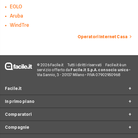
EOLO
Aruba
WindTre
Operatori Internet Casa
© 2026 Facile.it
Tutti i diritti riservati
Facile.it è un
servizio offerto da
Facile.it S.p.A. con socio unico
•
Via Sannio, 3 - 20137 Milano • P.IVA 07902950968
Facile.it
In primo piano
Assicurazioni
Comparatori
Prestiti
Offerte Fibra
Mutui
Compagnie
Offerte ADSL
Migliore Connessione Internet
Internet Casa
Offerte Internet Casa