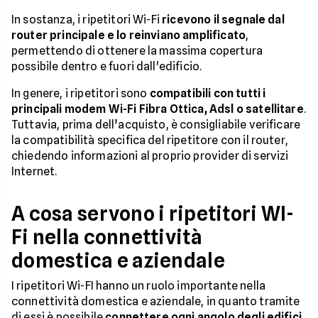
In sostanza, i ripetitori Wi-Fi
ricevono il segnale dal
router principale e lo reinviano amplificato
,
permettendo di ottenere la massima copertura
possibile dentro e fuori dall'edificio.
In genere, i ripetitori sono
compatibili con tutti i
principali modem Wi-Fi Fibra Ottica, Adsl o satellitare
.
Tuttavia, prima dell’acquisto, è consigliabile verificare
la compatibilità specifica del ripetitore con il router,
chiedendo informazioni al proprio provider di servizi
Internet.
A cosa servono i ripetitori WI-
Fi nella connettività
domestica e aziendale
I ripetitori Wi-FI hanno un ruolo importante nella
connettività domestica e aziendale, in quanto tramite
di essi è possibile
connettere ogni angolo degli edifici
,