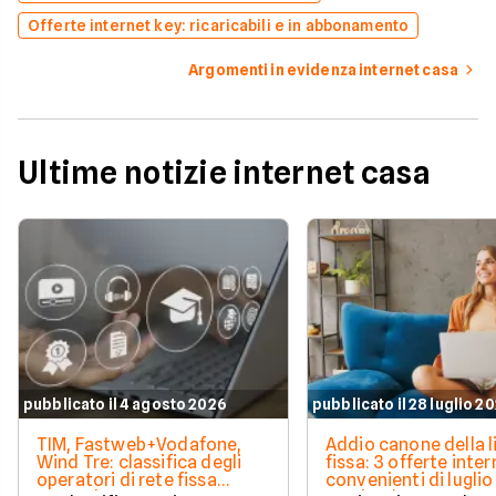
Offerte internet key: ricaricabili e in abbonamento
Argomenti in evidenza internet casa
Ultime notizie internet casa
pubblicato il 4 agosto 2026
pubblicato il 28 luglio 2
TIM, Fastweb+Vodafone,
Addio canone della l
Wind Tre: classifica degli
fissa: 3 offerte inter
operatori di rete fissa
convenienti di luglio