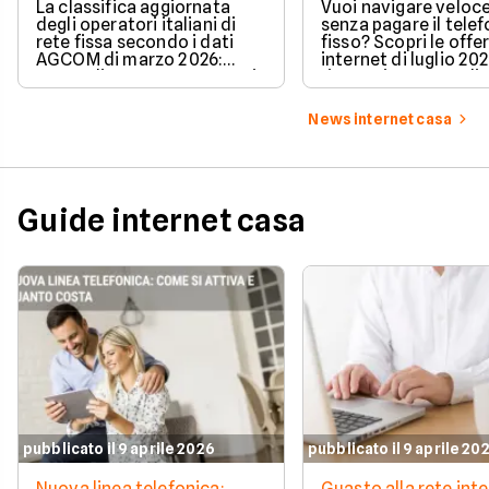
secondo AGCOM
partire da 19,95€
La classifica aggiornata
Vuoi navigare veloce
degli operatori italiani di
senza pagare il tele
rete fissa secondo i dati
fisso? Scopri le offe
AGCOM di marzo 2026:
internet di luglio 20
quote di mercato, sorpassi
risparmiare e sceglie
e new entry.
tariffa perfetta per t
News internet casa
Guide internet casa
pubblicato il 9 aprile 2026
pubblicato il 9 aprile 20
Nuova linea telefonica:
Guasto alla rete inte