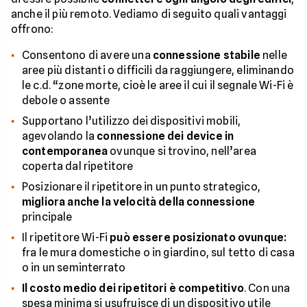
anche il più remoto. Vediamo di seguito quali vantaggi
offrono:
Consentono di avere una
connessione stabile
nelle
aree più distanti o difficili da raggiungere, eliminando
le c.d. “zone morte, cioè le aree il cui il segnale Wi-Fi è
debole o assente
Supportano l’utilizzo dei dispositivi mobili,
agevolando la
connessione dei device in
contemporanea
ovunque si trovino, nell’area
coperta dal ripetitore
Posizionare il ripetitore in un punto strategico,
migliora anche la velocità della connessione
principale
Il ripetitore Wi-Fi
può essere posizionato ovunque:
fra le mura domestiche o in giardino, sul tetto di casa
o in un seminterrato
Il costo medio dei ripetitori è competitivo
. Con una
spesa minima si usufruisce di un dispositivo utile