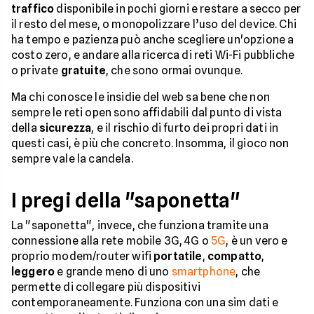
traffico
disponibile in pochi giorni e restare a secco per
il resto del mese, o monopolizzare l’uso del device. Chi
ha tempo e pazienza può anche scegliere un'opzione a
costo zero, e andare alla ricerca di reti Wi-Fi pubbliche
o private
gratuite
, che sono ormai ovunque.
Ma chi conosce le insidie del web sa bene che non
sempre le reti open sono affidabili dal punto di vista
della
sicurezza
, e il rischio di furto dei propri dati in
questi casi, è più che concreto. Insomma, il gioco non
sempre vale la candela.
I pregi della "saponetta"
La "saponetta", invece, che funziona tramite una
connessione alla rete mobile 3G, 4G o
5G
, è un vero e
proprio modem/router wifi
portatile
,
compatto
,
leggero
e grande meno di uno
smartphone
, che
permette di collegare più dispositivi
contemporaneamente. Funziona con una sim dati e