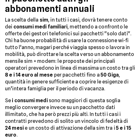
abbonamenti annuali
La scelta della
sim
, in tutti i casi, dovrà tenere conto
dei
consumi medi familiari
, mettendo a confronto le
offerte dei gestori telefonici sui pacchetti "solo dati".
Chi ha buone probabilità di usare la connessione wi-fi
tutto l’anno, magari perché viaggia spesso o lavora in
mobilità, può dirottare la scelta verso un abbonamento
mensile sim + modem: le proposte dei principali
operatori prevedono in linea di massima un costo tra gli
8 e i 14 euro al mese
per pacchetti fino a
50 Giga
,
quantità in genere sufficiente a coprire le esigenze di
un’intera famiglia per il periodo di vacanza.
Se
i consumi medi
sono maggiori di questa soglia
meglio convergere invece su un pacchetto dati
illimitato, che ha però prezzi più alti. In tutti i casi i
contratti prevedono di solito un vincolo di fedeltà di
24 mesi
e un costo di attivazione della sim tra i
5 e i 15
euro
.