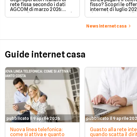
rete fissa secondo i dati
fisso? Scopri le offe
AGCOM di marzo 2026:
internet di luglio 20
quote di mercato, sorpassi
risparmiare e sceglie
e new entry.
tariffa perfetta per t
News internet casa
Guide internet casa
pubblicato il 9 aprile 2026
pubblicato il 9 aprile 20
Nuova linea telefonica:
Guasto alla rete inte
come si attiva e quanto
quando scatta il diri