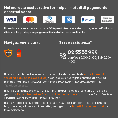
Offerte Internet Mobile
Offerte Telefonia Fissa
Vodafone
Nel mercato assicurativo i principali metodi di pagamento
Conti e Carte
Verifica Copertura Fibra Ottica
Offerte Internet Partita Iva
accettati sono:
Internet Seconda Casa
Fastweb
Telefonia Mobile
Internet Speed Test
Internet senza linea fissa
Offerte Internet Illimitato
Linkem
Pay TV
Guide Internet Casa
Ricorda:
nel mercato assicurativo
NON è previsto
come metodo di pagamento l'
utilizzo
Tiscali
di ricariche postepay e pagamenti intestati a persone fisiche.
Noleggio Lungo Termine
Argomenti in evidenza internet casa
Wind Tre
News
Navigazione sicura:
Serve assistenza?
Notizie internet casa
Aruba
Chi siamo
02 55 55 999
Domande frequenti internet casa
Eolo
Lun-Ven 9:00-21:00; Sab 9.00-
Perché scegliere Facile.it
Glossario internet casa
14.00
Sky Wifi
Contatti
Connessione Lenta
Operatori Internet Casa
Il servizio di intermediazione assicurativa di Facile.it è gestito da
Facile.it Broker di
Mappa del sito
assicurazioni S.p.A. con socio unico
, broker assicurativo regolamentato dall'IVASS ed
iscritto al RUI in data 13/02/2014 con numero B000480264 • P.IVA 08007250965 • PEC
Il servizio di mediazione creditizia per i mutui e per il credito al consumo di Facile.it è
gestito da
Facile.it Mediazione Creditizia S.p.A. con socio unico
, iscrizione Elenco Mediatori
Creditizi OAM numero M201 • P.IVA 06158600962
Il servizio di comparazione tariffe (luce, gas, ADSL, cellulari, conti e carte, noleggio a
lungo termine) ed i servizi di marketing sono gestiti da
Facile.it S.p.A. con socio unico
•
P.IVA 07902950968