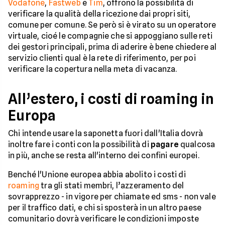
Vodafone
,
Fastweb
e
Tim
, offrono la possibilità di
verificare la qualità della ricezione dai propri siti,
comune per comune. Se però si è virato su un operatore
virtuale, cioé le compagnie che si appoggiano sulle reti
dei gestori principali, prima di aderire è bene chiedere al
servizio clienti qual è la rete di riferimento, per poi
verificare la copertura nella meta di vacanza.
All’estero, i costi di roaming in
Europa
Chi intende usare la saponetta fuori dall'Italia dovrà
inoltre fare i conti con la possibilità di
pagare
qualcosa
in più, anche se resta all'interno dei confini europei.
Benché l'Unione europea abbia abolito i costi di
roaming
tra gli stati membri, l’azzeramento del
sovrapprezzo - in vigore per chiamate ed sms - non vale
per il traffico dati, e chi si sposterà in un altro paese
comunitario dovrà verificare le condizioni imposte