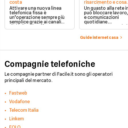
costa
risarcimento e cosa
prevede la legge
Attivare una nuova linea
Un guasto alla rete 
telefonica fissa è
può bloccare lavoro,
un’operazione sempre più
e comunicazioni
semplice grazie ai canali
quotidiane.
digitali e alle offerte
Fortunatamente, la 
integrate con internet casa.
prevede strumenti c
per ottenere un
Guide internet casa
risarcimento in caso
disservizi prolungati
Compagnie telefoniche
Le compagnie partner di Facile.it sono gli operatori
principali del mercato.
Fastweb
Vodafone
Telecom Italia
Linkem
EOLO