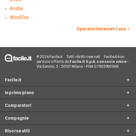
Aruba
WindTre
Operatori Internet Casa
© 2026 Facile.it
Tutti i diritti riservati
Facile.it è un
servizio offerto da
Facile.it S.p.A. con socio unico
•
Via Sannio, 3 - 20137 Milano • P.IVA 07902950968
Facile.it
In primo piano
Assicurazioni
Comparatori
Prestiti
Offerte Fibra
Mutui
Compagnie
Offerte ADSL
Migliore Connessione Internet
Internet Casa
Offerte Internet Casa
Risorse utili
Offerte Internet Satellitare
Tim
Luce e Gas