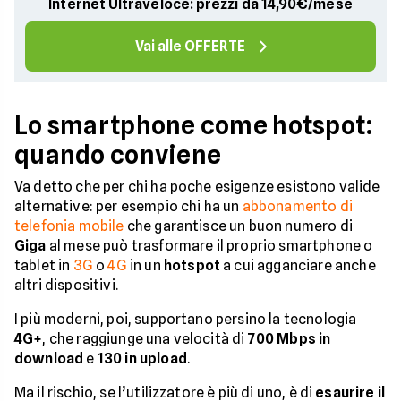
Internet Ultraveloce: prezzi da 14,90€/mese
Vai alle OFFERTE
Lo smartphone come hotspot:
quando conviene
Va detto che per chi ha poche esigenze esistono valide
alternative: per esempio chi ha un
abbonamento di
telefonia mobile
che garantisce un buon numero di
Giga
al mese può trasformare il proprio smartphone o
tablet in
3G
o
4G
in un
hotspot
a cui agganciare anche
altri dispositivi.
I più moderni, poi, supportano persino la tecnologia
4G+
, che raggiunge una velocità di
700 Mbps in
download
e
130 in upload
.
Ma il rischio, se l’utilizzatore è più di uno, è di
esaurire il