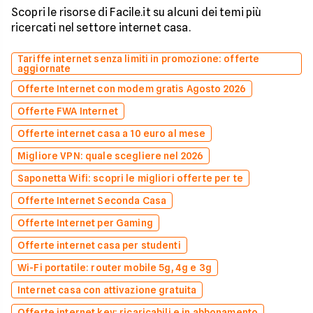
Scopri le risorse di Facile.it su alcuni dei temi più
ricercati nel settore internet casa.
Tariffe internet senza limiti in promozione: offerte
aggiornate
Offerte Internet con modem gratis Agosto 2026
Offerte FWA Internet
Offerte internet casa a 10 euro al mese
Migliore VPN: quale scegliere nel 2026
Saponetta Wifi: scopri le migliori offerte per te
Offerte Internet Seconda Casa
Offerte Internet per Gaming
Offerte internet casa per studenti
Wi-Fi portatile: router mobile 5g, 4g e 3g
Internet casa con attivazione gratuita
Offerte internet key: ricaricabili e in abbonamento