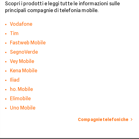
strumenti giusti per
Scopri i prodotti e leggi tutte le informazioni sulle
bloccare finalmente 
principali compagnie di telefonia mobile.
contatti indesiderati
Vodafone
Tim
Fastweb Mobile
SegnoVerde
Vey Mobile
Kena Mobile
Iliad
ho. Mobile
Elimobile
Uno Mobile
Compagnie telefoniche