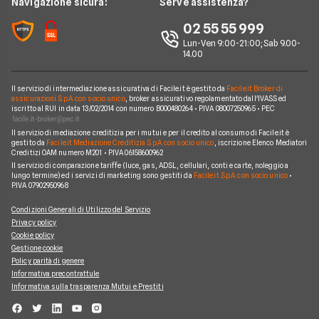
Navigazione sicura:
Serve assistenza?
Argomenti in evidenza Telefonia
Offerte Ho Mobile
Chi siamo
02 55 55 999
Cambiare operatore telefonico
Offerte Very Mobile
Lun-Ven 9:00-21:00; Sab 9.00-
Perché scegliere Facile.it
14.00
Offerte Kena Mobile
Contatti
Offerte Coop Voce
Il servizio di intermediazione assicurativa di Facile.it è gestito da
Facile.it Broker di
Mappa del sito
assicurazioni S.p.A. con socio unico
, broker assicurativo regolamentato dall'IVASS ed
iscritto al RUI in data 13/02/2014 con numero B000480264 • P.IVA 08007250965 • PEC
Compagnie Telefoniche
Il servizio di mediazione creditizia per i mutui e per il credito al consumo di Facile.it è
gestito da
Facile.it Mediazione Creditizia S.p.A. con socio unico
, iscrizione Elenco Mediatori
Creditizi OAM numero M201 • P.IVA 06158600962
Il servizio di comparazione tariffe (luce, gas, ADSL, cellulari, conti e carte, noleggio a
lungo termine) ed i servizi di marketing sono gestiti da
Facile.it S.p.A. con socio unico
•
P.IVA 07902950968
Condizioni Generali di Utilizzo del Servizio
Privacy policy
Cookie policy
Gestione cookie
Policy parità di genere
Informativa precontrattule
Informativa sulla trasparenza Mutui e Prestiti