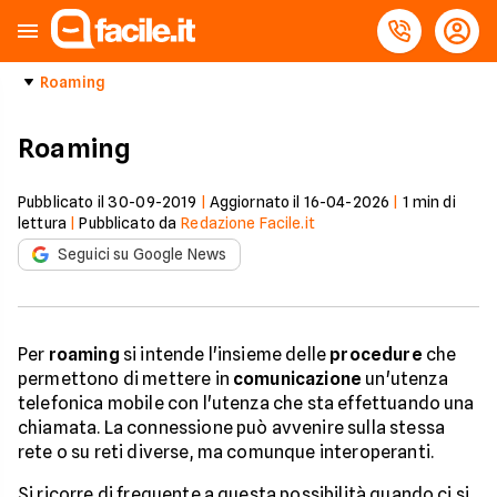
Roaming
Roaming
Pubblicato il
30-09-2019
|
Aggiornato il
16-04-2026
|
1
min di
lettura
|
Pubblicato da
Redazione Facile.it
Seguici su Google News
Per
roaming
si intende l'insieme delle
procedure
che
permettono di mettere in
comunicazione
un'utenza
telefonica mobile con l'utenza che sta effettuando una
chiamata. La connessione può avvenire sulla stessa
rete o su reti diverse, ma comunque interoperanti.
Si ricorre di frequente a questa possibilità quando ci si