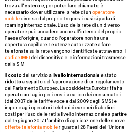
trova all'
estero
e, per poter fare chiamate, è
necessario dover utilizzare la rete di un
operatore
mobile
diverso dal proprio. In questi casi si parla di
roaming internazionale. L'uso della rete di un diverso
operatore può accadere anche all'interno del proprio
Paese d'origine, quando l'operatore non ha una
copertura capillare. Le utenze autorizzate a fare
telefonate sulla rete vengono identificate attraverso il
codice IMEI
del dispositivo e le informazioni trasmesse
dalla SIM.
Il
costo
del servizio
a livello internazionale
è stato
ridotto
a seguito dell'approvazione di un regolamento
del Parlamento Europeo. La cosiddetta Eurotariffa ha
operato un taglio per i costi a carico dei consumatori
(dal 2007 delle tariffe voce e dal 2009 degli SMS) e
impone agli operatori telefonici europei di abolire i
costi per l'uso delle reti a livello internazionale a partire
dal 15 giugno 2017. L'ambito di applicazione delle nuove
offerte telefonia mobile
riguarda i 28 Paesi dell'Unione