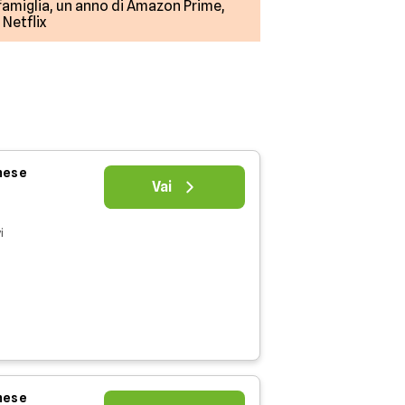
 famiglia, un anno di Amazon Prime,
Netflix
 mese
Vai
i
 mese