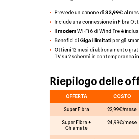
Prevede un canone di
33,99€
al mes
Include una connessione in Fibra Ott
Il
modem
Wi-Fi 6 di Wind Tre è inclus
Benefici di
Giga illimitati
per gli smar
Ottieni 12 mesi di abbonamento grat
TV su 2 schermi in contemporanea in 
Riepilogo delle of
OFFERTA
COSTO
Super Fibra
22,99€/mese
Super Fibra +
24,99€/mese
Chiamate