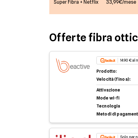
Super Fibra + Netflix
33,99€/mese
Offerte fibra otti
14.90 € al
Prodotto:
Velocità (fino a):
Attivazione
Mode wi-fi
Tecnologia
Metodi di pagamen
Solo per n