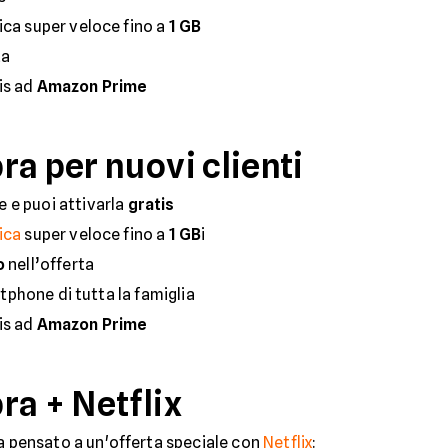
ica super veloce fino a
1 GB
ta
is ad
Amazon Prime
a per nuovi clienti
 e puoi attivarla
gratis
ica
super veloce fino a
1 GB
i
o
nell’offerta
tphone di tutta la famiglia
is ad
Amazon Prime
ra + Netflix
a pensato a un'offerta speciale con
Netflix
: