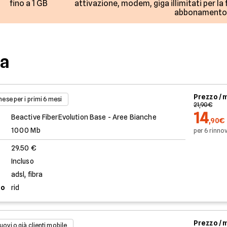
fino a 1 GB
attivazione, modem, giga illimitati per la
abbonamento 
ca
Prezzo /
 mese per i primi 6 mesi
21,90€
14
Beactive FiberEvolution Base - Aree Bianche
,90€
1000 Mb
per 6 rinnov
29.50 €
Incluso
adsl, fibra
to
rid
Prezzo /
uovi o già clienti mobile