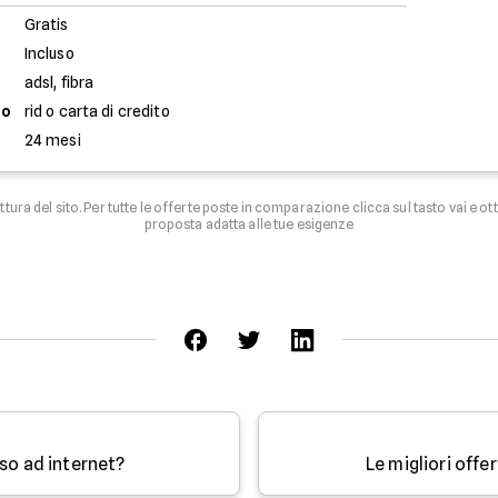
Gratis
Incluso
adsl, fibra
to
rid o carta di credito
24 mesi
uttura del sito. Per tutte le offerte poste in comparazione clicca sul tasto vai e ot
proposta adatta alle tue esigenze
sso ad internet?
Le migliori offe