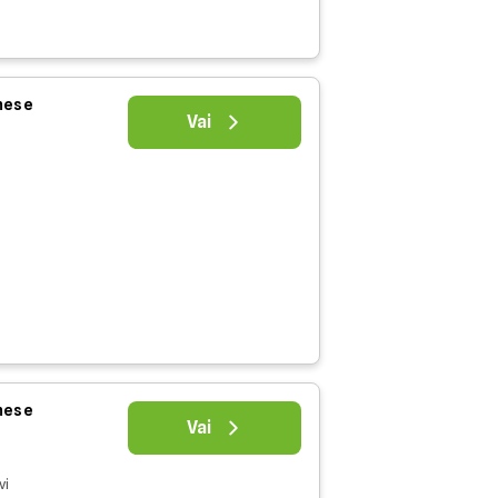
 mese
Vai
 mese
Vai
vi