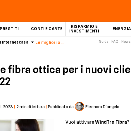
RISPARMIO E
PRESTITI
CONTI E CARTE
ENERGIA
INVESTIMENTI
Guida
FAQ
News
 Internet casa
Le migliori offerte WindTre Fibra di Luglio 2022
 fibra ottica per i nuovi clien
022
1-2023
|
2
min di lettura
|
Pubblicato da
Eleonora D'angelo
Vuoi attivare
WindTre Fibra
?