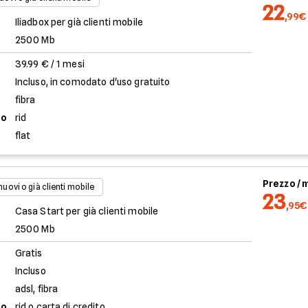
22
,99€
Iliadbox per già clienti mobile
2500 Mb
39.99 € / 1 mesi
Incluso, in comodato d'uso gratuito
fibra
to
rid
flat
Prezzo /
 nuovi o già clienti mobile
23
,95€
Casa Start per già clienti mobile
2500 Mb
Gratis
Incluso
adsl, fibra
to
rid o carta di credito