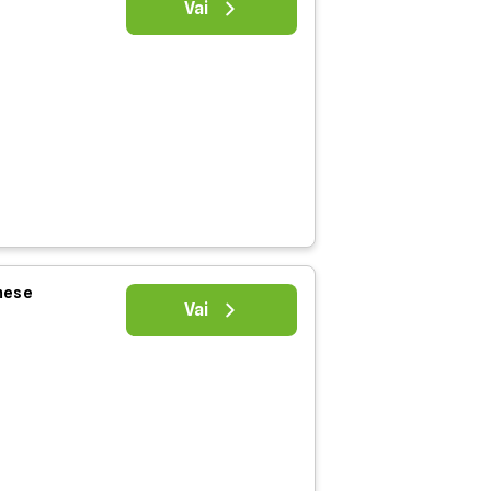
Vai
 mese
Vai