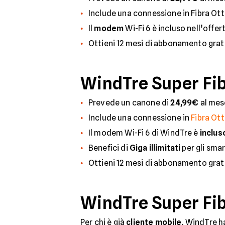
Include una connessione in Fibra Ott
Il
modem
Wi-Fi 6 è incluso nell’offer
Ottieni 12 mesi di abbonamento grat
WindTre Super Fibr
Prevede un canone di
24,99€
al mese
Include una connessione in
Fibra Ott
Il modem Wi-Fi 6 di WindTre è
inclus
Benefici di
Giga illimitati
per gli smar
Ottieni 12 mesi di abbonamento grat
WindTre Super Fib
Per chi è già
cliente mobile
, WindTre h