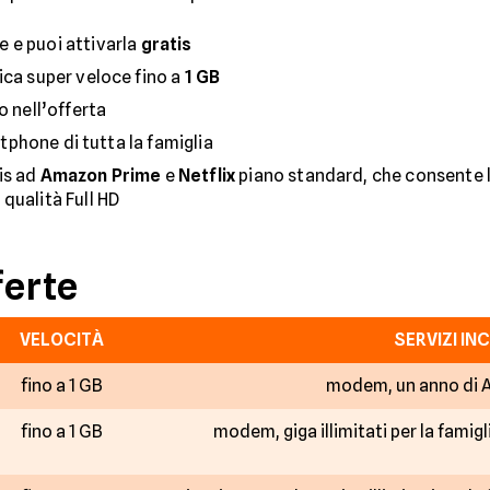
e e puoi attivarla
gratis
ica super veloce fino a
1 GB
o nell’offerta
tphone di tutta la famiglia
is ad
Amazon Prime
e
Netflix
piano standard, che consente la
qualità Full HD
ferte
VELOCITÀ
SERVIZI IN
fino a 1 GB
modem, un anno di 
fino a 1 GB
modem, giga illimitati per la famig