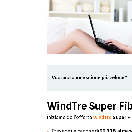
Vuoi una connessione più veloce?
WindTre Super Fib
Iniziamo dall'offerta
WindTre
Super Fi
Prevede un canone di
22,99€
al mes