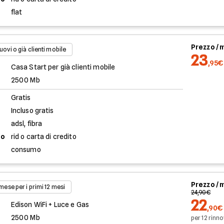
flat
Prezzo /
uovi o già clienti mobile
23
,95€
Casa Start per già clienti mobile
2500 Mb
Gratis
Incluso gratis
adsl, fibra
to
rid o carta di credito
consumo
Prezzo /
 mese per i primi 12 mesi
24,90€
22
Edison WiFi + Luce e Gas
,90€
2500 Mb
per 12 rinno