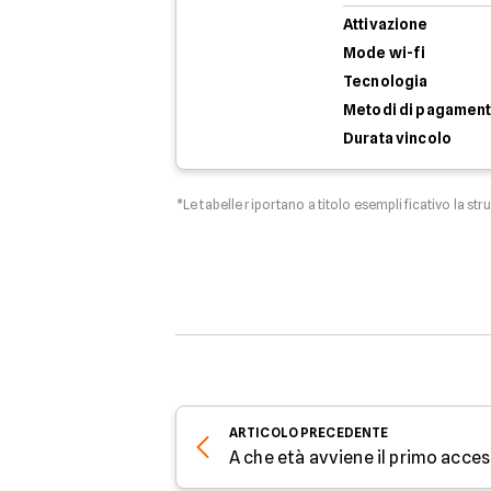
Attivazione
Mode wi-fi
Tecnologia
Metodi di pagamen
Durata vincolo
*Le tabelle riportano a titolo esemplificativo la str
ARTICOLO
PRECEDENTE
A che età avviene il primo acce