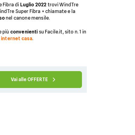
 Fibra di
Luglio 2022
trovi WindTre
indTre Super Fibra + chiamate e la
uso
nel canone mensile.
e più
convenienti
su Facile.it, sito n. 1 in
 internet casa
.
Vai alle OFFERTE