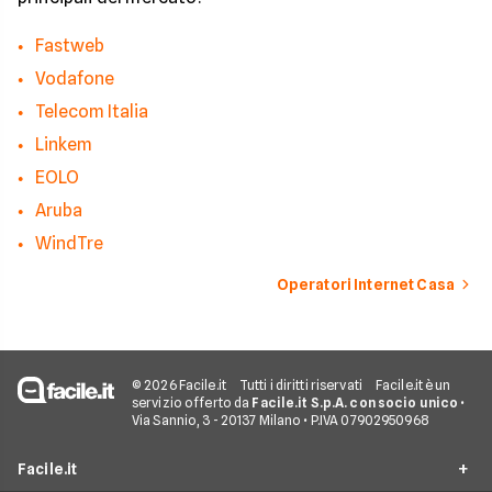
Fastweb
Vodafone
Telecom Italia
Linkem
EOLO
Aruba
WindTre
Operatori Internet Casa
© 2026 Facile.it
Tutti i diritti riservati
Facile.it è un
servizio offerto da
Facile.it S.p.A. con socio unico
•
Via Sannio, 3 - 20137 Milano • P.IVA 07902950968
Facile.it