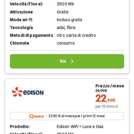
Velocità (fino a):
2500 Mb
Attivazione
Gratis
Mode wi-fi
Incluso gratis
Tecnologia
adsl, fibra
Metodi di pagamento
rid o carta di credito
Chiamate
consumo
Vai
Prezzo / mese
24,90€
22
,90€
per 12 rinnovi
22.90 € al mese per i primi 12 mesi
Prodotto:
Edison WiFi + Luce e Gas