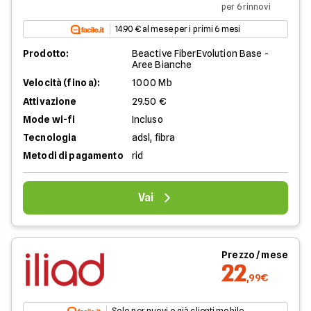
per 6 rinnovi
14.90 € al mese per i primi 6 mesi
Prodotto:
Beactive FiberEvolution Base -
Aree Bianche
Velocità (fino a):
1000 Mb
Attivazione
29.50 €
Mode wi-fi
Incluso
Tecnologia
adsl, fibra
Metodi di pagamento
rid
Vai
Prezzo / mese
22
,99€
Solo per nuovi o già clienti mobile