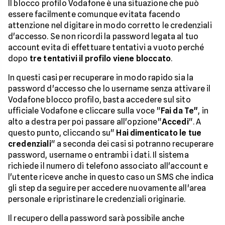
Il blocco profilo Vodafone è una situazione che può
essere facilmente comunque evitata facendo
attenzione nel digitare in modo corretto le credenziali
d'accesso. Se non ricordi la password legata al tuo
account evita di effettuare tentativi a vuoto perché
dopo
tre tentativi il profilo viene bloccato
.
In questi casi per recuperare in modo rapido sia la
password d'accesso che lo username senza attivare il
Vodafone blocco profilo, basta accedere sul sito
ufficiale Vodafone e cliccare sulla voce "
Fai da Te"
, in
alto a destra per poi passare all'opzione"
Accedi
". A
questo punto, cliccando su"
Hai dimenticato le tue
credenziali
" a seconda dei casi si potranno recuperare
password, username o entrambi i dati. Il sistema
richiede il numero di telefono associato all'account e
l'utente riceve anche in questo caso un SMS che indica
gli step da seguire per accedere nuovamente all'area
personale e ripristinare le credenziali originarie.
Il recupero della password sarà possibile anche