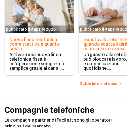
pubblicato il 9 aprile 2026
pubblicato il 9 aprile 20
Nuova linea telefonica:
Guasto alla rete inte
come si attiva e quanto
quando scatta il diri
costa
risarcimento e cosa
prevede la legge
Attivare una nuova linea
Un guasto alla rete 
telefonica fissa è
può bloccare lavoro,
un’operazione sempre più
e comunicazioni
semplice grazie ai canali
quotidiane.
digitali e alle offerte
Fortunatamente, la 
integrate con internet casa.
prevede strumenti c
per ottenere un
Guide internet casa
risarcimento in caso
disservizi prolungati
Compagnie telefoniche
Le compagnie partner di Facile.it sono gli operatori
principali del mercato.