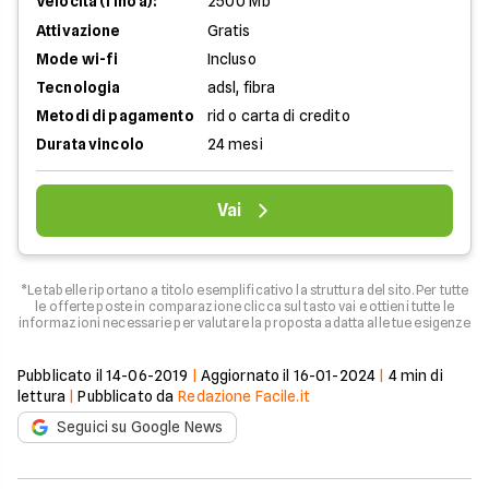
Velocità (fino a):
2500 Mb
Attivazione
Gratis
Mode wi-fi
Incluso
Tecnologia
adsl, fibra
Metodi di pagamento
rid o carta di credito
Durata vincolo
24 mesi
Vai
*Le tabelle riportano a titolo esemplificativo la struttura del sito. Per tutte
le offerte poste in comparazione clicca sul tasto vai e ottieni tutte le
informazioni necessarie per valutare la proposta adatta alle tue esigenze
Pubblicato il
14-06-2019
|
Aggiornato il
16-01-2024
|
4
min di
lettura
|
Pubblicato da
Redazione Facile.it
Seguici su Google News