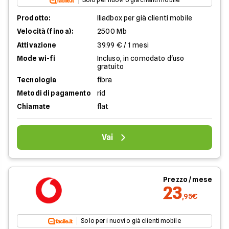
Prodotto:
Iliadbox per già clienti mobile
Velocità (fino a):
2500 Mb
Attivazione
39.99 € / 1 mesi
Mode wi-fi
Incluso, in comodato d'uso
gratuito
Tecnologia
fibra
Metodi di pagamento
rid
Chiamate
flat
Vai
Prezzo / mese
23
,95€
Solo per i nuovi o già clienti mobile