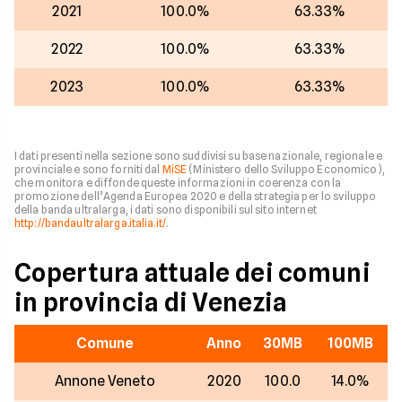
2021
100.0%
63.33%
2022
100.0%
63.33%
2023
100.0%
63.33%
I dati presenti nella sezione sono suddivisi su base nazionale, regionale e
provinciale e sono forniti dal
MiSE
(Ministero dello Sviluppo Economico),
che monitora e diffonde queste informazioni in coerenza con la
promozione dell’Agenda Europea 2020 e della strategia per lo sviluppo
della banda ultralarga, i dati sono disponibili sul sito internet
http://bandaultralarga.italia.it/
.
Copertura attuale dei comuni
in provincia di Venezia
Comune
Anno
30MB
100MB
Annone Veneto
2020
100.0
14.0%