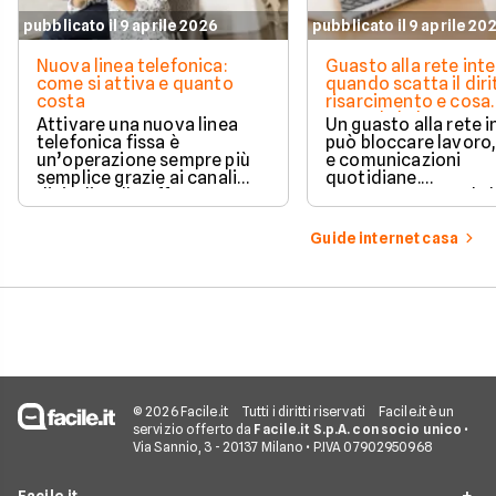
pubblicato il 9 aprile 2026
pubblicato il 9 aprile 20
Nuova linea telefonica:
Guasto alla rete inte
come si attiva e quanto
quando scatta il diri
costa
risarcimento e cosa
prevede la legge
Attivare una nuova linea
Un guasto alla rete 
telefonica fissa è
può bloccare lavoro,
un’operazione sempre più
e comunicazioni
semplice grazie ai canali
quotidiane.
digitali e alle offerte
Fortunatamente, la 
integrate con internet casa.
prevede strumenti c
per ottenere un
Guide internet casa
risarcimento in caso
disservizi prolungati
© 2026 Facile.it
Tutti i diritti riservati
Facile.it è un
servizio offerto da
Facile.it S.p.A. con socio unico
•
Via Sannio, 3 - 20137 Milano • P.IVA 07902950968