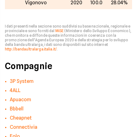
Vigonovo
2020
100.0
28.04%
I dati presenti nella sezione sono suddivisi su base nazionale, regionale e
provinciale e sono forniti dal
MiSE
(Ministero dello Sviluppo Economico),
che monitora e diffonde queste informazioni in coerenza con la
promozione dell’Agenda Europea 2020 e della strategia per lo sviluppo
della banda ultralarga, i dati sono disponibili sul sito internet
http://bandaultralarga.italia.it/
.
Compagnie
3P System
4ALL
Apuacom
Bbbell
Cheapnet
Connectivia
Eolo