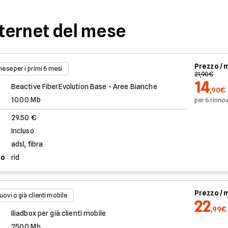
nternet del mese
Prezzo /
 mese per i primi 6 mesi
21,90€
14
Beactive FiberEvolution Base - Aree Bianche
,90€
1000 Mb
per 6 rinnov
29.50 €
Incluso
adsl, fibra
to
rid
Prezzo /
uovi o già clienti mobile
22
,99€
Iliadbox per già clienti mobile
2500 Mb