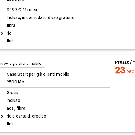
39.99 € / 1 mesi
Incluso, in comodato d'uso gratuito
fibra
to
rid
flat
Prezzo /
 nuovi o già clienti mobile
23
,95€
Casa Start per già clienti mobile
2500 Mb
Gratis
Incluso
adsl, fibra
to
rid o carta di credito
flat