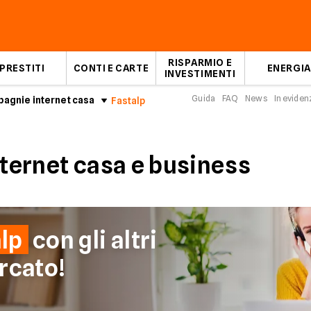
RISPARMIO E
PRESTITI
CONTI E CARTE
ENERGIA
INVESTIMENTI
Guida
FAQ
News
In eviden
agnie internet casa
Fastalp
nternet casa e business
lp
con gli altri
rcato!