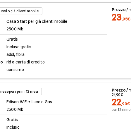
Prezzo /
uovi o già clienti mobile
23
,95€
Casa Start per già clienti mobile
2500 Mb
Gratis
Incluso gratis
adsl, fibra
to
rid o carta di credito
consumo
Prezzo /
 mese per i primi 12 mesi
24,90€
22
Edison WiFi + Luce e Gas
,90€
2500 Mb
per 12 rinno
Gratis
Incluso