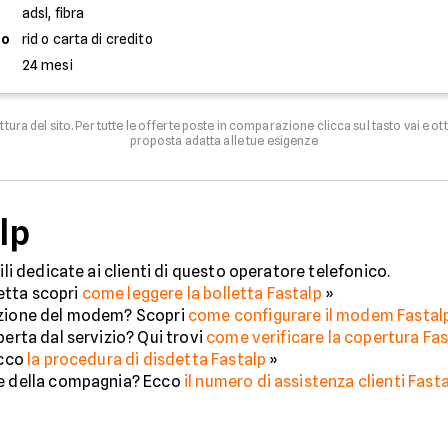
adsl, fibra
to
rid o carta di credito
24 mesi
uttura del sito. Per tutte le offerte poste in comparazione clicca sul tasto vai e ot
proposta adatta alle tue esigenze
lp
ili dedicate ai clienti di questo operatore telefonico.
letta scopri
come leggere la bolletta Fastalp
»
razione del modem? Scopri
come configurare il modem Fastal
perta dal servizio? Qui trovi
come verificare la copertura Fas
Ecco
la procedura di disdetta Fastalp
»
re della compagnia? Ecco
il numero di assistenza clienti Fast