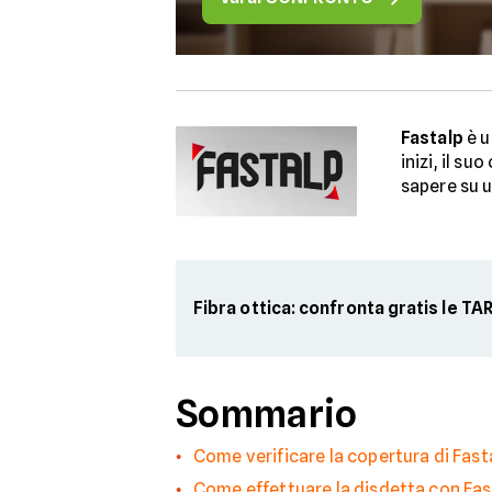
Fastalp
è u
inizi, il s
sapere su u
Fibra ottica: confronta gratis le TA
Sommario
Come verificare la copertura di Fast
Come effettuare la disdetta con Fas