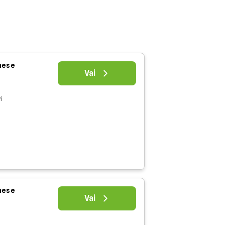
 mese
Vai
i
 mese
Vai