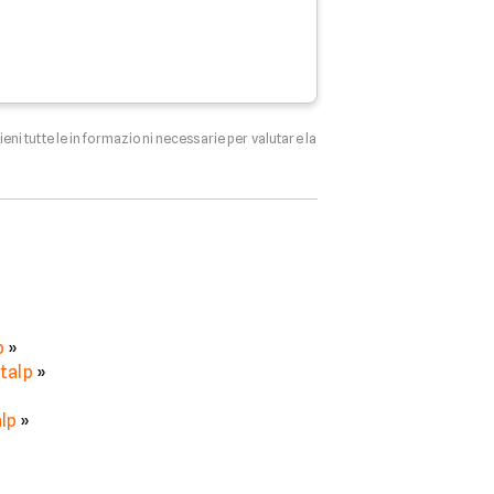
tieni tutte le informazioni necessarie per valutare la
p
»
talp
»
alp
»