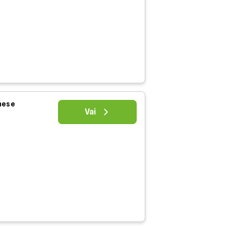
 mese
Vai