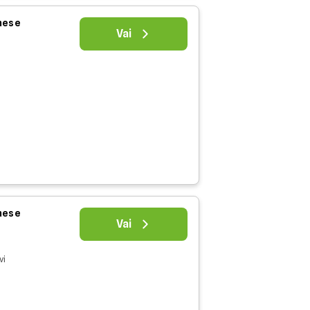
 mese
Vai
 mese
Vai
vi