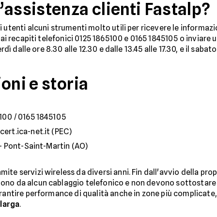
’assistenza clienti Fastalp?
 utenti alcuni strumenti molto utili per ricevere le informaz
 ai recapiti telefonici 0125 1865100 e 0165 1845105 o inviare un
rdì dalle ore 8.30 alle 12.30 e dalle 13.45 alle 17.30, e il sabato
oni e storia
5100 / 0165 1845105
cert.ica-net.it (PEC)
6 - Pont-Saint-Martin (AO)
te servizi wireless da diversi anni. Fin dall'avvio della prop
ono da alcun cablaggio telefonico e non devono sottostare ad
rantire performance di qualità anche in zone più complicate, 
larga
.