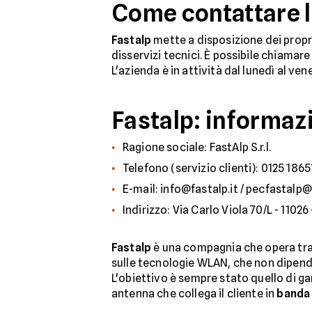
Come contattare l
Fastalp
mette a disposizione dei propri
disservizi tecnici. È possibile chiamare
L'azienda è in attività dal lunedì al vene
Fastalp: informazi
Ragione sociale: FastAlp S.r.l.
Telefono (servizio clienti): 0125 186
E-mail: info@fastalp.it / pecfastalp@
Indirizzo: Via Carlo Viola 70/L - 1102
Fastalp
è una compagnia che opera trami
sulle tecnologie WLAN, che non dipend
L'obiettivo è sempre stato quello di ga
antenna che collega il cliente in
banda 