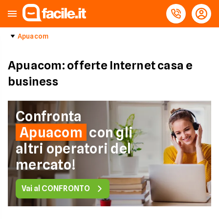
Apuacom
Apuacom: offerte Internet casa e
business
Confronta
Apuacom
con gli
altri operatori del
mercato!
Vai al CONFRONTO