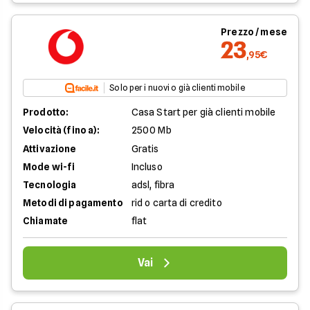
Prezzo / mese
23
,95€
Solo per i nuovi o già clienti mobile
Prodotto:
Casa Start per già clienti mobile
Velocità (fino a):
2500 Mb
Attivazione
Gratis
Mode wi-fi
Incluso
Tecnologia
adsl, fibra
Metodi di pagamento
rid o carta di credito
Chiamate
flat
Vai