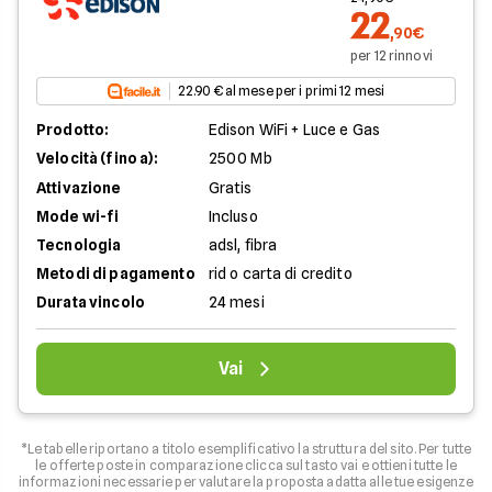
22
,90€
per 12 rinnovi
22.90 € al mese per i primi 12 mesi
Prodotto:
Edison WiFi + Luce e Gas
Velocità (fino a):
2500 Mb
Attivazione
Gratis
Mode wi-fi
Incluso
Tecnologia
adsl, fibra
Metodi di pagamento
rid o carta di credito
Durata vincolo
24 mesi
Vai
*Le tabelle riportano a titolo esemplificativo la struttura del sito. Per tutte
le offerte poste in comparazione clicca sul tasto vai e ottieni tutte le
informazioni necessarie per valutare la proposta adatta alle tue esigenze