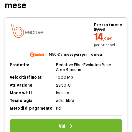
mese
Prezzo / mese
21,90€
14
,90€
per 6 rinnovi
14.90 € al mese per i primi 6 mesi
Prodotto:
Beactive FiberEvolution Base -
Aree Bianche
Velocità (fino a):
1000 Mb
Attivazione
29.50 €
Mode wi-fi
Incluso
Tecnologia
adsl, fibra
Metodi di pagamento
rid
Vai