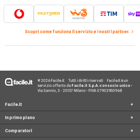
Scopri come funziona il servizio e i nostri partner.
© 2026 Facile.it
Tutti i diritti riservati
Facile.it è un
servizio offerto da
Facile.it S.p.A. con socio unico
•
Via Sannio, 3 - 20137 Milano • P.IVA 07902950968
Facile.it
In primo piano
Assicurazioni
Comparatori
Prestiti
Offerte Fibra