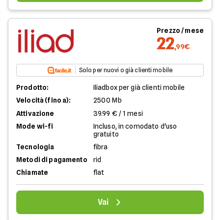
Prezzo / mese
22
,99€
Solo per nuovi o già clienti mobile
Prodotto:
Iliadbox per già clienti mobile
Velocità (fino a):
2500 Mb
Attivazione
39.99 € / 1 mesi
Mode wi-fi
Incluso, in comodato d'uso
gratuito
Tecnologia
fibra
Metodi di pagamento
rid
Chiamate
flat
Vai