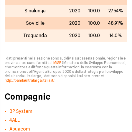
Sinalunga
2020
100.0
27.54%
Sovicille
2020
100.0
48.91%
Trequanda
2020
100.0
14.0%
I dati presenti nella sezione sono suddivisi su base nazionale, regionale e
provinciale e sono forniti dal
MiSE
(Ministero dello Sviluppo Economico),
che monitora e diffonde queste informazioni in coerenza con la
promozione dell’Agenda Europea 2020 e della strategia per lo sviluppo
della banda ultralarga, i dati sono disponibili sul sito internet
http://bandaultralarga.italia.it/
.
Compagnie
3P System
4ALL
Apuacom