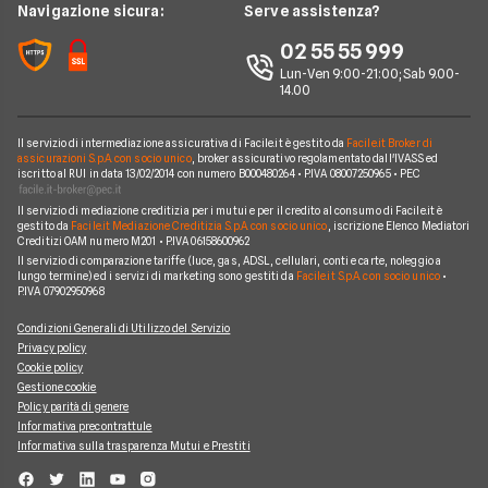
Wind Tre
News
Navigazione sicura:
Serve assistenza?
Notizie internet casa
Aruba
Chi siamo
02 55 55 999
Domande frequenti internet casa
Eolo
Lun-Ven 9:00-21:00; Sab 9.00-
Perché scegliere Facile.it
Glossario internet casa
14.00
Sky Wifi
Contatti
Connessione Lenta
Operatori Internet Casa
Il servizio di intermediazione assicurativa di Facile.it è gestito da
Facile.it Broker di
Mappa del sito
assicurazioni S.p.A. con socio unico
, broker assicurativo regolamentato dall'IVASS ed
iscritto al RUI in data 13/02/2014 con numero B000480264 • P.IVA 08007250965 • PEC
Il servizio di mediazione creditizia per i mutui e per il credito al consumo di Facile.it è
gestito da
Facile.it Mediazione Creditizia S.p.A. con socio unico
, iscrizione Elenco Mediatori
Creditizi OAM numero M201 • P.IVA 06158600962
Il servizio di comparazione tariffe (luce, gas, ADSL, cellulari, conti e carte, noleggio a
lungo termine) ed i servizi di marketing sono gestiti da
Facile.it S.p.A. con socio unico
•
P.IVA 07902950968
Condizioni Generali di Utilizzo del Servizio
Privacy policy
Cookie policy
Gestione cookie
Policy parità di genere
Informativa precontrattule
Informativa sulla trasparenza Mutui e Prestiti