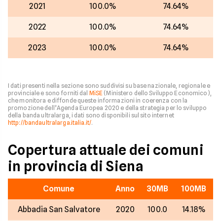
2021
100.0%
74.64%
2022
100.0%
74.64%
2023
100.0%
74.64%
I dati presenti nella sezione sono suddivisi su base nazionale, regionale e
provinciale e sono forniti dal
MiSE
(Ministero dello Sviluppo Economico),
che monitora e diffonde queste informazioni in coerenza con la
promozione dell’Agenda Europea 2020 e della strategia per lo sviluppo
della banda ultralarga, i dati sono disponibili sul sito internet
http://bandaultralarga.italia.it/
.
Copertura attuale dei comuni
in provincia di Siena
Comune
Anno
30MB
100MB
Abbadia San Salvatore
2020
100.0
14.18%