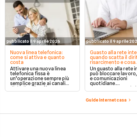
pubblicato il 9 aprile 2026
pubblicato il 9 aprile 20
Nuova linea telefonica:
Guasto alla rete inte
come si attiva e quanto
quando scatta il diri
costa
risarcimento e cosa
prevede la legge
Attivare una nuova linea
Un guasto alla rete 
telefonica fissa è
può bloccare lavoro,
un’operazione sempre più
e comunicazioni
semplice grazie ai canali
quotidiane.
digitali e alle offerte
Fortunatamente, la 
integrate con internet casa.
prevede strumenti c
per ottenere un
Guide internet casa
risarcimento in caso
disservizi prolungati