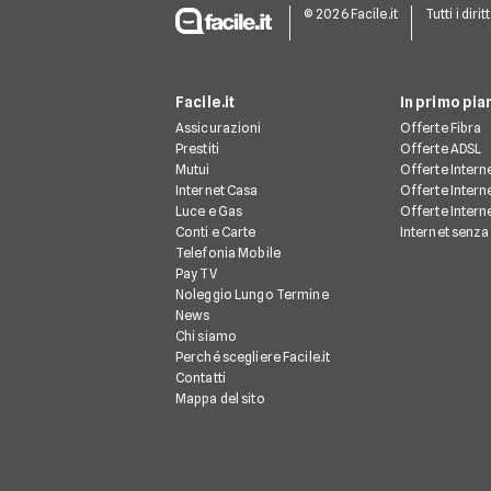
© 2026 Facile.it
Tutti i dirit
Facile.it
In primo pia
Assicurazioni
Offerte Fibra
Prestiti
Offerte ADSL
Mutui
Offerte Intern
Internet Casa
Offerte Intern
Luce e Gas
Offerte Interne
Conti e Carte
Internet senza 
Telefonia Mobile
Pay TV
Noleggio Lungo Termine
News
Chi siamo
Perché scegliere Facile.it
Contatti
Mappa del sito