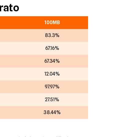
rato
100MB
83.3%
67.16%
67.34%
12.04%
97.97%
27.51%
38.44%