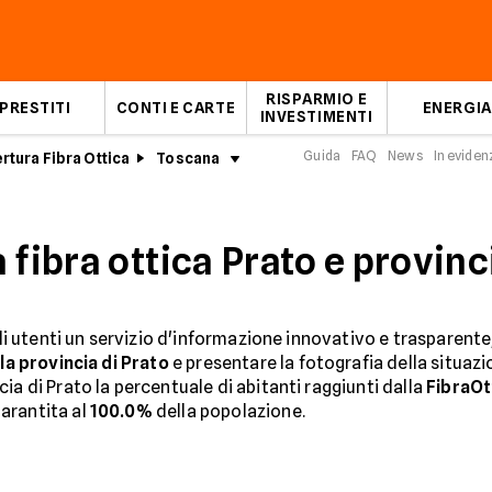
RISPARMIO E
PRESTITI
CONTI E CARTE
ENERGIA
INVESTIMENTI
Guida
FAQ
News
In eviden
rtura Fibra Ottica
Toscana
Prato
 fibra ottica Prato e provinc
gli utenti un servizio d'informazione innovativo e trasparente
la provincia di Prato
e presentare la fotografia della situazio
ia di Prato la percentuale di abitanti raggiunti dalla
FibraOt
arantita al
100.0%
della popolazione.