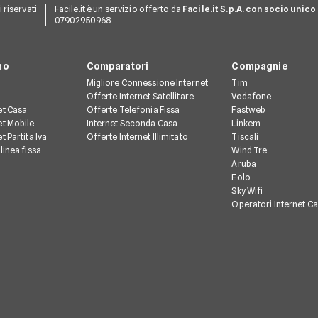
ti riservati
Facile.it è un servizio offerto da
Facile.it S.p.A. con socio unico
07902950968
no
Comparatori
Compagnie
Migliore Connessione Internet
Tim
Offerte Internet Satellitare
Vodafone
et Casa
Offerte Telefonia Fissa
Fastweb
et Mobile
Internet Seconda Casa
Linkem
t Partita Iva
Offerte Internet Illimitato
Tiscali
linea fissa
Wind Tre
Aruba
Eolo
Sky Wifi
Operatori Internet C