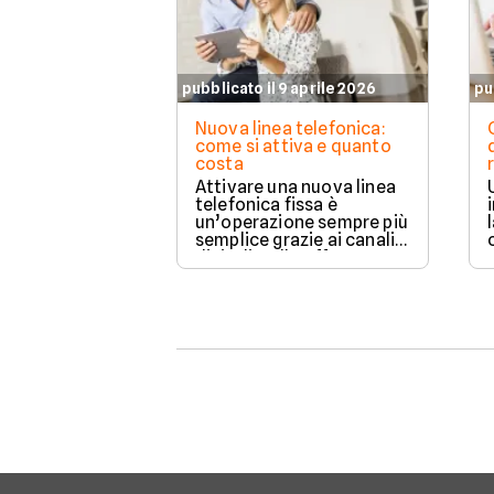
pubblicato il 9 aprile 2026
pu
Nuova linea telefonica:
come si attiva e quanto
costa
Attivare una nuova linea
telefonica fissa è
un’operazione sempre più
semplice grazie ai canali
digitali e alle offerte
integrate con internet
casa.