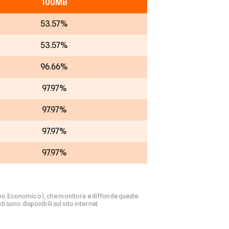
100MB
53.57%
53.57%
96.66%
97.97%
97.97%
97.97%
97.97%
ppo Economico), che monitora e diffonde queste
 sono disponibili sul sito internet