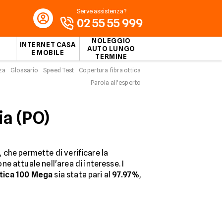
Serve assistenza?
02 55 55 999
NOLEGGIO
INTERNET CASA
AUTO LUNGO
E MOBILE
TERMINE
za
Glossario
Speed Test
Copertura fibra ottica
Parola all'esperto
ia (PO)
, che permette di verificare la
ne attuale nell'area di interesse. I
tica 100 Mega
sia stata pari al
97.97%
,