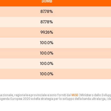
30MB
87.78%
87.78%
99.26%
100.0%
100.0%
100.0%
100.0%
 nazionale, regionale e provinciale e sono forniti dal
MiSE
(Ministero dello Svilu
nda Europea 2020 e della strategia per lo sviluppo della banda ultralarga, i dati