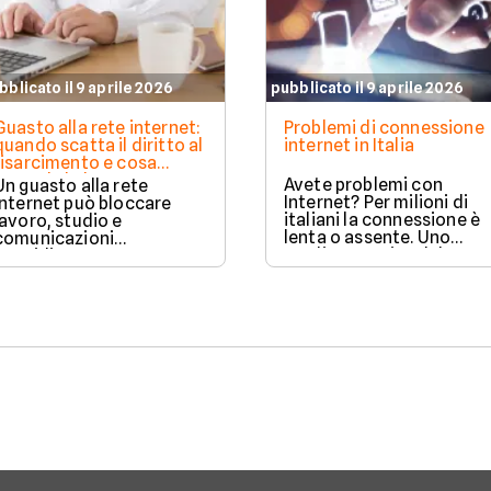
bblicato il 9 aprile 2026
pubblicato il 9 aprile 2026
Guasto alla rete internet:
Problemi di connessione
quando scatta il diritto al
internet in Italia
risarcimento e cosa
prevede la legge
Avete problemi con
Un guasto alla rete
Internet? Per milioni di
internet può bloccare
italiani la connessione è
lavoro, studio e
lenta o assente. Uno
comunicazioni
studio eseguito dal
quotidiane.
Censis in collaborazione
Fortunatamente, la legge
con Lenovo svela le
prevede strumenti
criticità della digital life i
concreti per ottenere un
Italia. Ecco i risultati del
risarcimento in caso di
rapporto Censis, che fa
disservizi prolungati.
luce sulle problematiche
delle connessioni nella
penisola.