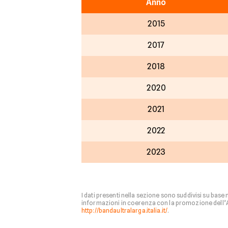
Anno
2015
2017
2018
2020
2021
2022
2023
I dati presenti nella sezione sono suddivisi su base
informazioni in coerenza con la promozione dell’Age
http://bandaultralarga.italia.it/
.