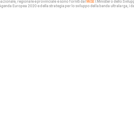
 nazionale, regionale e provinciale e sono forniti dal
MiSE
(Ministero dello Svilu
nda Europea 2020 e della strategia per lo sviluppo della banda ultralarga, i dati