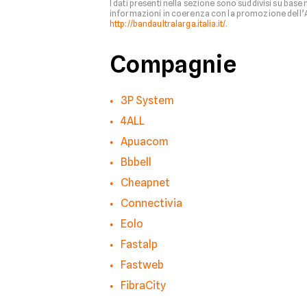
I dati presenti nella sezione sono suddivisi su base
informazioni in coerenza con la promozione dell’Age
http://bandaultralarga.italia.it/
.
Compagnie
3P System
4ALL
Apuacom
Bbbell
Cheapnet
Connectivia
Eolo
Fastalp
Fastweb
FibraCity