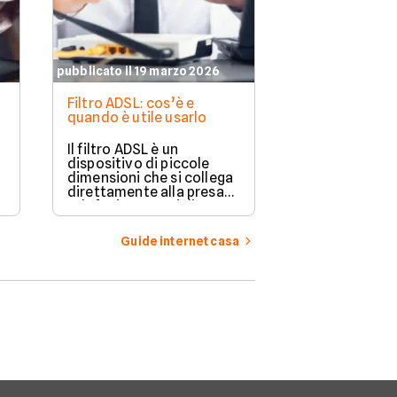
pubblicato il 19 marzo 2026
pubblicato il 19 
Filtro ADSL: cos’è e
Cambiare l'int
quando è utile usarlo
della linea TIM
Il filtro ADSL è un
La voltura TI
dispositivo di piccole
di cambiare l’
dimensioni che si collega
di un contratt
direttamente alla presa
telefonico se
telefonica per migliorare
interrompere l
la qualità della linea.
mentre il sub
trasferisce la 
Guide internet casa
n
un contratto 
persona diver
tra estranei.