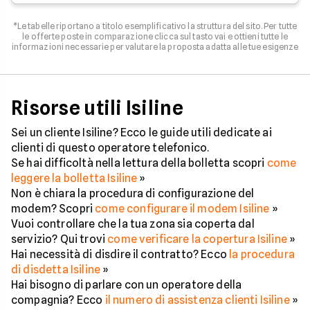
*Le tabelle riportano a titolo esemplificativo la struttura del sito. Per tutte
le offerte poste in comparazione clicca sul tasto vai e ottieni tutte le
informazioni necessarie per valutare la proposta adatta alle tue esigenze
Risorse utili Isiline
Sei un cliente Isiline? Ecco le guide utili dedicate ai
clienti di questo operatore telefonico.
Se hai difficoltà nella lettura della bolletta scopri
come
leggere la bolletta Isiline
»
Non è chiara la procedura di configurazione del
modem? Scopri
come configurare il modem Isiline
»
Vuoi controllare che la tua zona sia coperta dal
servizio? Qui trovi
come verificare la copertura Isiline
»
Hai necessità di disdire il contratto? Ecco
la procedura
di disdetta Isiline
»
Hai bisogno di parlare con un operatore della
compagnia? Ecco
il numero di assistenza clienti Isiline
»