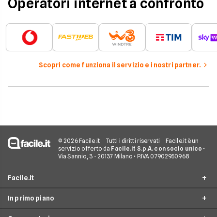
Operatori internet a confronto
Scopri come funziona il servizio e i nostri partner.
© 2026 Facile.it
Tutti i diritti riservati
Facile.it è un
servizio offerto da
Facile.it S.p.A. con socio unico
•
Via Sannio, 3 - 20137 Milano • P.IVA 07902950968
Facile.it
In primo piano
Assicurazioni