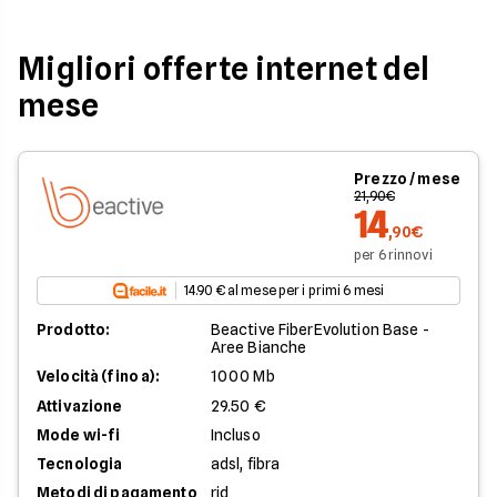
Migliori offerte internet del
mese
Prezzo / mese
21,90€
14
,90€
per 6 rinnovi
14.90 € al mese per i primi 6 mesi
Prodotto:
Beactive FiberEvolution Base -
Aree Bianche
Velocità (fino a):
1000 Mb
Attivazione
29.50 €
Mode wi-fi
Incluso
Tecnologia
adsl, fibra
Metodi di pagamento
rid