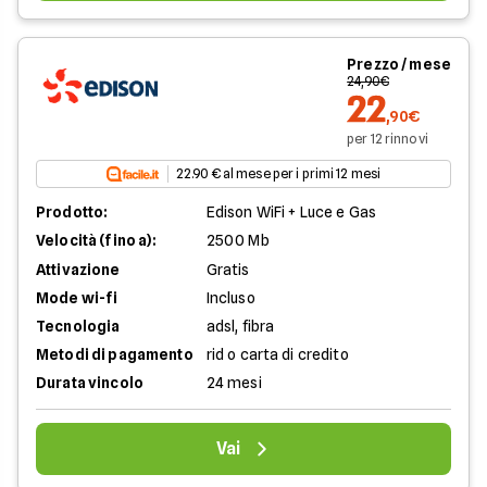
Prezzo / mese
24,90€
22
,90€
per 12 rinnovi
22.90 € al mese per i primi 12 mesi
Prodotto:
Edison WiFi + Luce e Gas
Velocità (fino a):
2500 Mb
Attivazione
Gratis
Mode wi-fi
Incluso
Tecnologia
adsl, fibra
Metodi di pagamento
rid o carta di credito
Durata vincolo
24 mesi
Vai