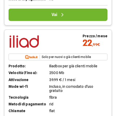
Vai
Prezzo / mese
22
,99€
Solo per nuovi o già clienti mobile
Prodotto:
Iliadbox per già clienti mobile
Velocità (fino a):
2500 Mb
Attivazione
39.99 € / 1 mesi
Mode wi-fi
Incluso, in comodato d'uso
gratuito
Tecnologia
fibra
Metodi di pagamento
rid
Chiamate
flat