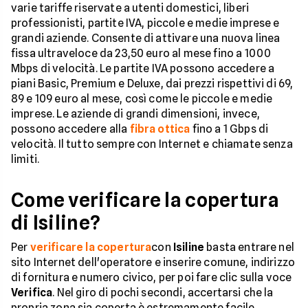
varie tariffe riservate a utenti domestici, liberi
professionisti, partite IVA, piccole e medie imprese e
grandi aziende. Consente di attivare una nuova linea
fissa ultraveloce da 23,50 euro al mese fino a 1000
Mbps di velocità. Le partite IVA possono accedere a
piani Basic, Premium e Deluxe, dai prezzi rispettivi di 69,
89 e 109 euro al mese, così come le piccole e medie
imprese. Le aziende di grandi dimensioni, invece,
possono accedere alla
fibra ottica
fino a 1 Gbps di
velocità. Il tutto sempre con Internet e chiamate senza
limiti.
Come verificare la copertura
di Isiline?
Per
verificare la copertura
con
Isiline
basta entrare nel
sito Internet dell'operatore e inserire comune, indirizzo
di fornitura e numero civico, per poi fare clic sulla voce
Verifica
. Nel giro di pochi secondi, accertarsi che la
propria zona sia coperta è estremamente facile.