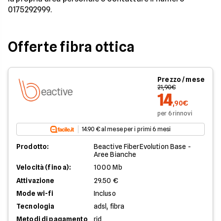
0175292999.
Offerte fibra ottica
Prezzo / mese
21,90€
14
,90€
per 6 rinnovi
14.90 € al mese per i primi 6 mesi
Prodotto:
Beactive FiberEvolution Base -
Aree Bianche
Velocità (fino a):
1000 Mb
Attivazione
29.50 €
Mode wi-fi
Incluso
Tecnologia
adsl, fibra
Metodi di pagamento
rid