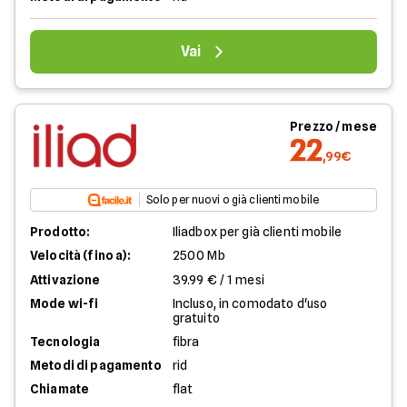
Vai
Prezzo / mese
22
,99€
Solo per nuovi o già clienti mobile
Prodotto:
Iliadbox per già clienti mobile
Velocità (fino a):
2500 Mb
Attivazione
39.99 € / 1 mesi
Mode wi-fi
Incluso, in comodato d'uso
gratuito
Tecnologia
fibra
Metodi di pagamento
rid
Chiamate
flat