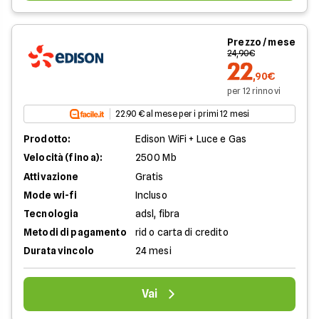
Prezzo / mese
24,90€
22
,90€
per 12 rinnovi
22.90 € al mese per i primi 12 mesi
Prodotto:
Edison WiFi + Luce e Gas
Velocità (fino a):
2500 Mb
Attivazione
Gratis
Mode wi-fi
Incluso
Tecnologia
adsl, fibra
Metodi di pagamento
rid o carta di credito
Durata vincolo
24 mesi
Vai