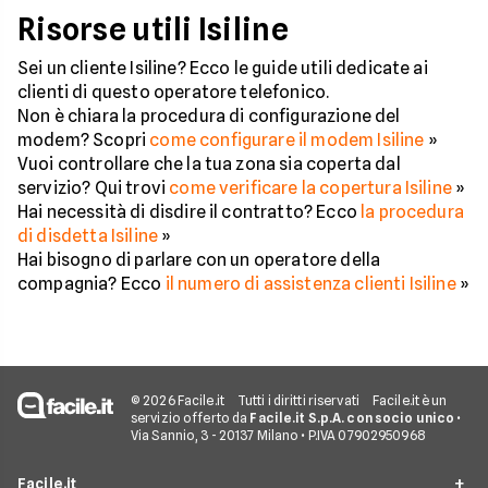
Risorse utili Isiline
Sei un cliente Isiline? Ecco le guide utili dedicate ai
clienti di questo operatore telefonico.
Non è chiara la procedura di configurazione del
modem? Scopri
come configurare il modem Isiline
»
Vuoi controllare che la tua zona sia coperta dal
servizio? Qui trovi
come verificare la copertura Isiline
»
Hai necessità di disdire il contratto? Ecco
la procedura
di disdetta Isiline
»
Hai bisogno di parlare con un operatore della
compagnia? Ecco
il numero di assistenza clienti Isiline
»
© 2026 Facile.it
Tutti i diritti riservati
Facile.it è un
servizio offerto da
Facile.it S.p.A. con socio unico
•
Via Sannio, 3 - 20137 Milano • P.IVA 07902950968
Facile.it