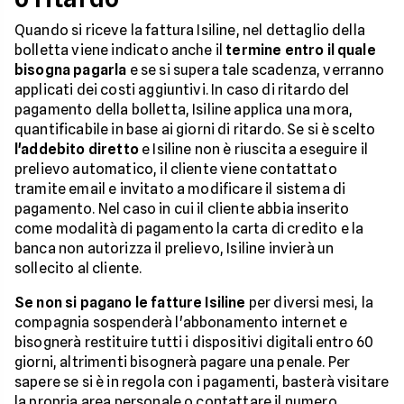
Quando si riceve la fattura Isiline, nel dettaglio della
bolletta viene indicato anche il
termine entro il quale
bisogna pagarla
e se si supera tale scadenza, verranno
applicati dei costi aggiuntivi. In caso di ritardo del
pagamento della bolletta, Isiline applica una mora,
quantificabile in base ai giorni di ritardo. Se si è scelto
l'addebito diretto
e Isiline non è riuscita a eseguire il
prelievo automatico, il cliente viene contattato
tramite email e invitato a modificare il sistema di
pagamento. Nel caso in cui il cliente abbia inserito
come modalità di pagamento la carta di credito e la
banca non autorizza il prelievo, Isiline invierà un
sollecito al cliente.
Se non si pagano le fatture Isiline
per diversi mesi, la
compagnia sospenderà l'abbonamento internet e
bisognerà restituire tutti i dispositivi digitali entro 60
giorni, altrimenti bisognerà pagare una penale. Per
sapere se si è in regola con i pagamenti, basterà visitare
la propria area personale o contattare il numero