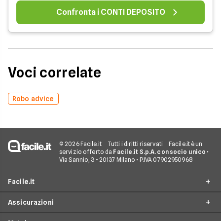
Confronta i CONTI DEPOSITO
Voci correlate
Robo advice
© 2026 Facile.it
Tutti i diritti riservati
Facile.it è un
servizio offerto da
Facile.it S.p.A. con socio unico
•
Via Sannio, 3 - 20137 Milano • P.IVA 07902950968
Facile.it
Assicurazioni
Chi siamo