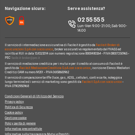
Prestito per ristrutturazione
Facile.it Corporate
Notizie Telefonia Mobile
Navigazione sicura:
Serve assistenza?
Noleggio Lungo Termine Auto Elettriche
Notizie Finanziamenti
Facile.it Club
Notizie TV a pagamento
02 55 55 5
Notizie noleggio
We're hiring!
Lavora in Facile.it
Lun-Ven 9:00-21:00; Sab 9.00-
14.00
Il servizio di intermediazione assicurativa di Facile.it è gestito da
Facile.it Broker di
assicurazioni S.p.A. con socio unico
, broker assicurativo regolamentato dall'IVASS ed
iscritto al RUI in data 13/02/2014 con numero registrazione B000480264 • P.IVA 08007250965 •
PEC
Il servizio di mediazione creditizia per i mutui e per il credito al consumo di Facile.it è
gestito da
Facile.it Mediazione Creditizia S.p.A. con socio unico
, iscrizione Elenco Mediatori
Creditizi OAM numero M201 • P.IVA 06158600962
Il servizio di comparazione tariffe (luce, gas, ADSL, cellulari, conti e carte, noleggio a
lungo termine) ed i servizi di marketing sono gestiti da
Facile.it S.p.A. con socio unico
•
P.IVA 07902950968
Condizioni Generali di Utilizzo del Servizio
Privacy policy
Politica di Sicurezza
Cookie policy
Gestione cookie
Policy parità di genere
Informativa precontrattule
Informativa sulla trasparenza Mutui e Prestiti