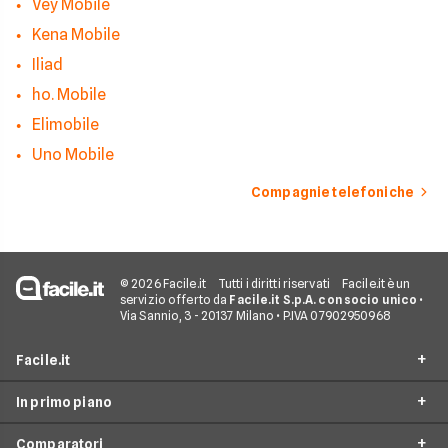
Vey Mobile
Kena Mobile
Iliad
ho. Mobile
Elimobile
Uno Mobile
Compagnie telefoniche
© 2026 Facile.it
Tutti i diritti riservati
Facile.it è un
servizio offerto da
Facile.it S.p.A. con socio unico
•
Via Sannio, 3 - 20137 Milano • P.IVA 07902950968
Facile.it
In primo piano
Assicurazioni
Comparatori
Prestiti