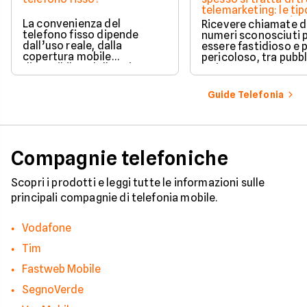
telemarketing: le tip
come proteggersi
La convenienza del
Ricevere chiamate 
telefono fisso dipende
numeri sconosciuti 
dall’uso reale, dalla
essere fastidioso e 
copertura mobile
pericoloso, tra pubbl
disponibile e dalle esigenze
insistente e veri e pr
di casa o lavoro.
tentativi di truffa. S
come il tuo numero f
Guide Telefonia
nelle mani dei call c
quali sono i trucchi p
efficaci per protegge
tua privacy e il tuo
smartphone. Impara
Compagnie telefoniche
riconoscere i segnali
pericolo e a usare gli
strumenti giusti per
Scopri i prodotti e leggi tutte le informazioni sulle
bloccare finalmente 
principali compagnie di telefonia mobile.
contatti indesiderati
Vodafone
Tim
Fastweb Mobile
SegnoVerde