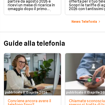
partire da agosto 2026 e
offerta per il tuo te
ricevi un mese di ricarica in
Scopri le tariffe di 
omaggio dopo il primo
2026 con tantissimi g
rinnovo. La promozione è
5G incluso.
valida per chi richiede la
portabilità del numero e ti
News Telefonia
permette di azzerare il
costo del secondo mese in
modo automatico.
Guide alla telefonia
pubblicato il 15 aprile 2026
pubblicato il 15 aprile 2
Conviene ancora avere il
Chiamate sconosciu
telefono fisso?
spesso si tratta di tr