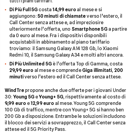
tutti i piani tariffari.
Di Più Full 5G
costa
14,99 euro
al mese e si
aggiungono:
50 minuti di chiamate
verso l’estero, il
Call Center senza attese e, ad impreziosire
ulteriormente l’offerta, uno
Smartphone 5G
a partire
da 0 euro al mese. Fra i dispositivi disponibili
acquistabili in abbinamento al piano tariffario
troviamo: il Samsung Galaxy A14 128 Gb, lo Xiaomi
Redmi 10, il Samsung Galaxy A34 e molti altri ancora.
Di Più Unlimited 5G
è l’offerta Top di Gamma, costa
29,99 euro
al mese e comprende
Giga illimitati
,
200
minuti
verso l’estero ed il Call Center senza attese.
WindTre
propone anche due offerte per i giovani Under
30:
Young 5G
e
Young+ 5G
, rispettivamente al costo di
9,99 euro
e
12,99 euro
al mese. Young 5G comprende
100 Gb di traffico, mentre con Young+ 5G si hanno ben
200 Gb a disposizione. Entrambe le soluzioni includono
il blocco dei servizi a sovrapprezzo, il Call Center senza
attese ed il 5G Priority Pass.