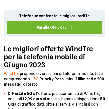
Telefonia: confronta le migliori tariffe
Vai alle OFFERTE
Le migliori offerte WindTre
per la telefonia mobile di
Giugno 2023
WindTre
propone diversi piani di telefonia mobile, tutti
comprendono il
5G
Priority Pass
, minuti
illimitati
e
200
messaggi
di testo.
Di Più Lite 5G
è l’offerta più economica di WindTre,
con soli
12,99 euro
al mese si hanno a disposizione
50
Giga
di traffico dati, oltre ai servizi già inclusi con