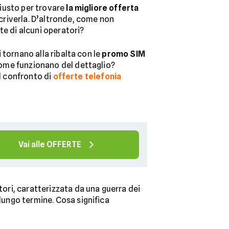
iusto per trovare
la migliore offerta
criverla. D’altronde, come non
te di alcuni operatori?
 tornano alla ribalta con le
promo SIM
ome funzionano del dettaglio?
el confronto di
offerte telefonia
Vai alle OFFERTE
tori, caratterizzata da una guerra dei
 lungo termine. Cosa significa