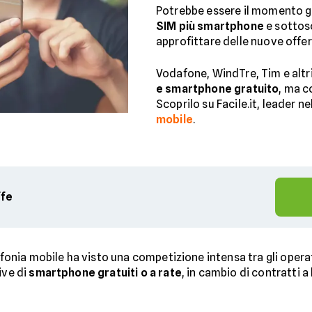
Potrebbe essere il momento g
SIM più smartphone
e sottos
approfittare delle nuove offer
Vodafone, WindTre, Tim e altri
e smartphone gratuito
, ma c
Scoprilo su Facile.it, leader n
mobile
.
ffe
lefonia mobile ha visto una competizione intensa tra gli opera
ive di
smartphone gratuiti o a rate
, in cambio di contratti a