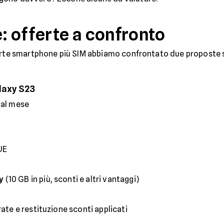
 offerte a confronto
ferte smartphone più SIM abbiamo confrontato due proposte s
laxy S23
 al mese
 UE
y
(10 GB in più, sconti e altri vantaggi)
rate e restituzione sconti applicati