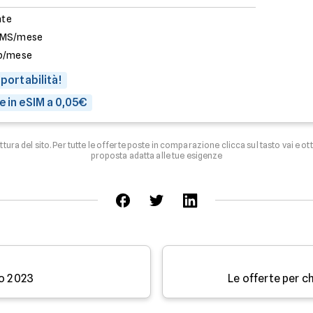
ate
SMS/mese
b/mese
 portabilità!
e in eSIM a 0,05€
uttura del sito. Per tutte le offerte poste in comparazione clicca sul tasto vai e ot
proposta adatta alle tue esigenze
no 2023
Le offerte per c