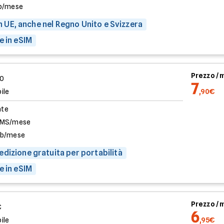
b/mese
 in UE, anche nel Regno Unito e Svizzera
e in eSIM
Prezzo /
00
7
ile
,90€
ate
SMS/mese
Gb/mese
dizione gratuita per portabilità
e in eSIM
Prezzo /
€
6
ile
,95€