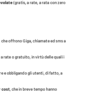
evolate
(gratis, a rate, a rata con zero
t che offrono Giga, chiamate ed sms a
a rate o gratuito, in virtù delle quali i
e e obbligando gli utenti, di fatto, a
w cost
, che in breve tempo hanno