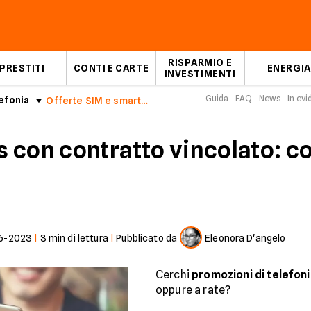
RISPARMIO E
PRESTITI
CONTI E CARTE
ENERGIA
INVESTIMENTI
Guida
FAQ
News
In ev
efonia
Offerte SIM e smartphone: convengono davvero?
 con contratto vincolato: c
6-2023
|
3
min di lettura
|
Pubblicato da
Eleonora D'angelo
Cerchi
promozioni di telefon
oppure a rate?