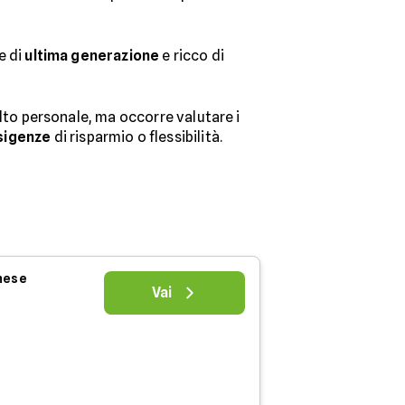
e di
ultima generazione
e ricco di
to personale, ma occorre valutare i
sigenze
di risparmio o flessibilità.
 mese
Vai