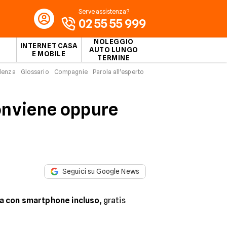
Serve assistenza?
02 55 55 999
NOLEGGIO
INTERNET CASA
AUTO LUNGO
E MOBILE
TERMINE
idenza
Glossario
Compagnie
Parola all'esperto
onviene oppure
Seguici su Google News
ia con smartphone incluso
, gratis