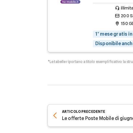
illimit
200 
150 G
1° mese gratis in
Disponibile anch
*Le tabelle riportano a titolo esemplificativo la str
ARTICOLO
PRECEDENTE
Le offerte Poste Mobile di giug