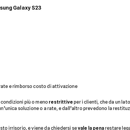
msung Galaxy S23
 rate e rimborso costo di attivazione
 condizioni più o meno
restrittive
per i clienti, che da un la
n’unica soluzione o a rate, e dall’altro prevedono la restituz
o irrisorio, e viene da chiedersi se
vale la pena
restare leg