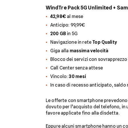
WindTre Pack 5G Unlimited + Sa
42,98€
al mese
Anticipo: 99,99€
200 GB
in 5G
Navigazione in rete
Top Quality
Giga alla
massima velocità
Blocco dei servizi con sovrapprezzo
Call Center senza attese
Vincolo:
30 mesi
In caso di recesso anticipato, saldo
Le offerte con smartphone prevedono
dovuto per l’acquisto del telefono, in u
favore applicate fino alla disdetta.
Eppure alcuni smartphone hanno un cost