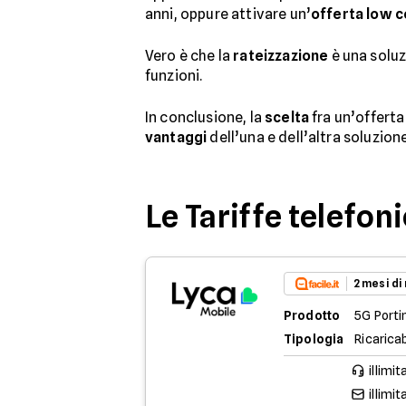
anni, oppure attivare un’
offerta low c
Vero è che la
rateizzazione
è una soluz
funzioni.
In conclusione, la
scelta
fra un’offerta
vantaggi
dell’una e dell’altra soluzion
Le Tariffe telefon
2 mesi di
Prodotto
5G Porti
Tipologia
Ricaricab
illimit
illimit