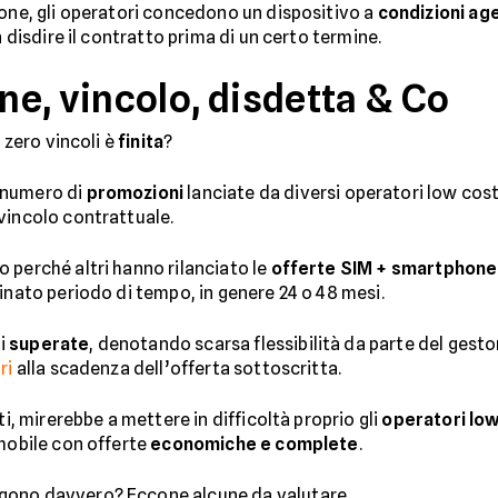
hone, gli operatori concedono un dispositivo a
condizioni ag
n disdire il contratto prima di un certo termine.
e, vincolo, disdetta & Co
a zero vincoli è
finita
?
 numero di
promozioni
lanciate da diversi operatori low cos
 vincolo contrattuale.
 perché altri hanno rilanciato le
offerte SIM + smartphone
inato periodo di tempo, in genere 24 o 48 mesi.
ai
superate
, denotando scarsa flessibilità da parte del gestor
ri
alla scadenza dell’offerta sottoscritta.
ti, mirerebbe a mettere in difficoltà proprio gli
operatori lo
 mobile con offerte
economiche e complete
.
gono davvero? Eccone alcune da valutare.