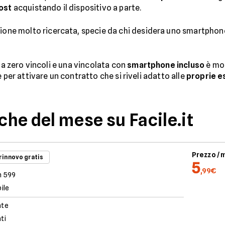
ost
acquistando il dispositivo a parte.
ione molto ricercata, specie da chi desidera uno smartphon
 a zero vincoli e una vincolata con
smartphone incluso
è mol
e per attivare un contratto che si riveli adatto alle
proprie e
iche del mese su Facile.it
Prezzo /
 rinnovo gratis
5
,99€
n 599
ile
ate
ati