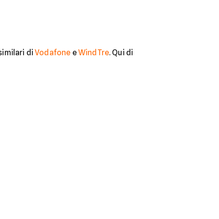
imilari di
Vodafone
e
WindTre
. Qui di