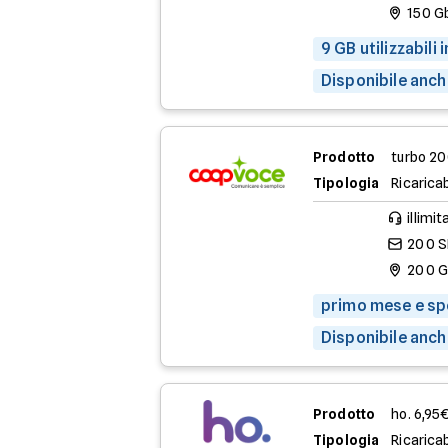
150 G
9 GB utilizzabili
Disponibile anch
Prodotto
turbo 2
Tipologia
Ricaricab
illimit
200 
200 
primo mese e spe
Disponibile anch
Prodotto
ho. 6,95
Tipologia
Ricaricab