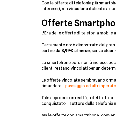
Con le offerte di telefonia più smartp
interessi), ma
vincolano
il cliente a no
Offerte Smartphon
L’Era delle offerte di telefonia mobile 
Certamente no: è dimostrato dal gran
partire
da 3,99€ al mese
, senza alcun
Lo smartphone però non è incluso, ecco
clienti restano vincolati per un determ
Le offerte vincolate sembravano orm
rimandare il
passaggio ad altri operato
Tale approccio in realtà, a detta di mol
conquistato il settore della telefonia
Ma le offerte con smartphone, conven