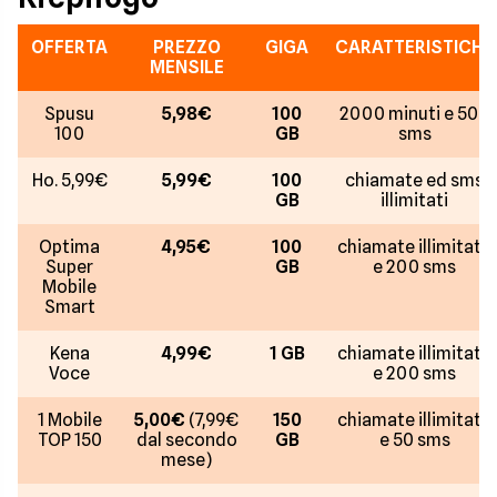
OFFERTA
PREZZO
GIGA
CARATTERISTICHE
MENSILE
Spusu
5,98€
100
2000 minuti e 500
100
GB
sms
Ho. 5,99€
5,99€
100
chiamate ed sms
GB
illimitati
Optima
4,95€
100
chiamate illimitate
Super
GB
e 200 sms
Mobile
Smart
Kena
4,99€
1 GB
chiamate illimitate
Voce
e 200 sms
1 Mobile
5,00€
(7,99€
150
chiamate illimitate
TOP 150
dal secondo
GB
e 50 sms
mese)