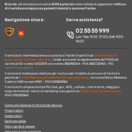
Glossario Telefonia
Ricorda:
nel mercato assicurativo
NON è previsto
come metodo di pagamento l'
utilizzo
Offerte SIM solo dati
Offerte PosteMobile
di ricariche postepay e pagamenti intestati a persone fisiche.
Noleggio Lungo Termine
Notizie Telefonia
Offerte con smartphone
Offerte Iliad
News
Navigazione sicura:
Serve assistenza?
Argomenti in evidenza Telefonia
Offerte Ho Mobile
Chi siamo
02 55 55 999
Cambiare operatore telefonico
Offerte Very Mobile
Lun-Ven 9:00-21:00; Sab 9.00-
Perché scegliere Facile.it
14.00
Offerte Kena Mobile
Contatti
Offerte Coop Voce
Il servizio di intermediazione assicurativa di Facile.it è gestito da
Facile.it Broker di
Mappa del sito
assicurazioni S.p.A. con socio unico
, broker assicurativo regolamentato dall'IVASS ed
iscritto al RUI in data 13/02/2014 con numero B000480264 • P.IVA 08007250965 • PEC
Compagnie Telefoniche
Il servizio di mediazione creditizia per i mutui e per il credito al consumo di Facile.it è
gestito da
Facile.it Mediazione Creditizia S.p.A. con socio unico
, iscrizione Elenco Mediatori
Creditizi OAM numero M201 • P.IVA 06158600962
Il servizio di comparazione tariffe (luce, gas, ADSL, cellulari, conti e carte, noleggio a
lungo termine) ed i servizi di marketing sono gestiti da
Facile.it S.p.A. con socio unico
•
P.IVA 07902950968
Condizioni Generali di Utilizzo del Servizio
Privacy policy
Cookie policy
Gestione cookie
Policy parità di genere
Informativa precontrattule