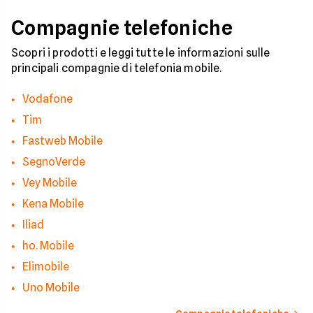
tua privacy e il tuo
smartphone. Impara
Compagnie telefoniche
riconoscere i segnali
pericolo e a usare gli
strumenti giusti per
Scopri i prodotti e leggi tutte le informazioni sulle
bloccare finalmente 
principali compagnie di telefonia mobile.
contatti indesiderati
Vodafone
Tim
Fastweb Mobile
SegnoVerde
Vey Mobile
Kena Mobile
Iliad
ho. Mobile
Elimobile
Uno Mobile