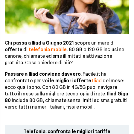
Chi
passa a Iliad
a
Giugno 2021
scopre un mare di
offerte
di
telefonia mobile
. 80 GB o 120 GB inclusi nel
canone, chiamate ed sms illimitati e attivazione
gratuita. Cosa chiedere di più?
Passare a Iliad conviene davvero
. Facile.it ha
confrontato per voi l
e migliori offerte
Iliad
del mese:
ecco quali sono. Con 80 GB in 4G/5G puoi navigare
tutto il mese sulla migliore tecnologia di rete.
Iliad Giga
80
include 80 GB, chiamate senza limiti ed sms gratuiti
verso tutti i numeri italiani, fissi e mobili.
Telefonia: confronta le migliori tariffe