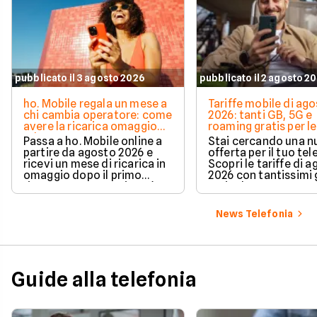
pubblicato il 3 agosto 2026
pubblicato il 2 agosto 2
ho. Mobile regala un mese a
Tariffe mobile di ag
chi cambia operatore: come
2026: tanti GB, 5G e
avere la ricarica omaggio
roaming gratis per le
ad agosto 2026
vacanze
Passa a ho. Mobile online a
Stai cercando una 
partire da agosto 2026 e
offerta per il tuo te
ricevi un mese di ricarica in
Scopri le tariffe di 
omaggio dopo il primo
2026 con tantissimi g
rinnovo. La promozione è
5G incluso.
valida per chi richiede la
portabilità del numero e ti
News Telefonia
permette di azzerare il
costo del secondo mese in
modo automatico.
Guide alla telefonia