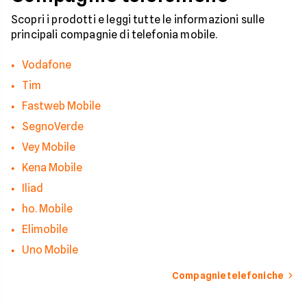
pericolo e a usare gli
strumenti giusti per
Scopri i prodotti e leggi tutte le informazioni sulle
bloccare finalmente 
principali compagnie di telefonia mobile.
contatti indesiderati
Vodafone
Tim
Fastweb Mobile
SegnoVerde
Vey Mobile
Kena Mobile
Iliad
ho. Mobile
Elimobile
Uno Mobile
Compagnie telefoniche