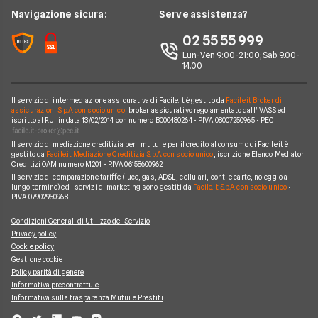
Offerte con smartphone
Offerte Iliad
News
Navigazione sicura:
Serve assistenza?
Argomenti in evidenza Telefonia
Offerte Ho Mobile
Chi siamo
02 55 55 999
Cambiare operatore telefonico
Offerte Very Mobile
Lun-Ven 9:00-21:00; Sab 9.00-
Perché scegliere Facile.it
14.00
Offerte Kena Mobile
Contatti
Offerte Coop Voce
Il servizio di intermediazione assicurativa di Facile.it è gestito da
Facile.it Broker di
Mappa del sito
assicurazioni S.p.A. con socio unico
, broker assicurativo regolamentato dall'IVASS ed
iscritto al RUI in data 13/02/2014 con numero B000480264 • P.IVA 08007250965 • PEC
Compagnie Telefoniche
Il servizio di mediazione creditizia per i mutui e per il credito al consumo di Facile.it è
gestito da
Facile.it Mediazione Creditizia S.p.A. con socio unico
, iscrizione Elenco Mediatori
Creditizi OAM numero M201 • P.IVA 06158600962
Il servizio di comparazione tariffe (luce, gas, ADSL, cellulari, conti e carte, noleggio a
lungo termine) ed i servizi di marketing sono gestiti da
Facile.it S.p.A. con socio unico
•
P.IVA 07902950968
Condizioni Generali di Utilizzo del Servizio
Privacy policy
Cookie policy
Gestione cookie
Policy parità di genere
Informativa precontrattule
Informativa sulla trasparenza Mutui e Prestiti