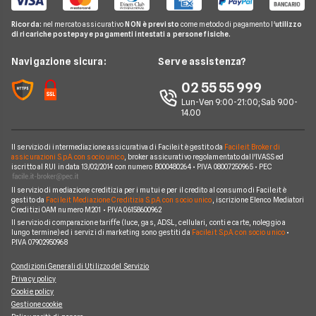
Passa a Ho
Offerte Fastweb Mobile
Pay TV
Glossario Telefonia
Ricorda:
nel mercato assicurativo
NON è previsto
come metodo di pagamento l'
utilizzo
Offerte SIM solo dati
Offerte PosteMobile
di ricariche postepay e pagamenti intestati a persone fisiche.
Noleggio Lungo Termine
Notizie Telefonia
Offerte con smartphone
Offerte Iliad
News
Navigazione sicura:
Serve assistenza?
Argomenti in evidenza Telefonia
Offerte Ho Mobile
Chi siamo
02 55 55 999
Cambiare operatore telefonico
Offerte Very Mobile
Lun-Ven 9:00-21:00; Sab 9.00-
Perché scegliere Facile.it
14.00
Offerte Kena Mobile
Contatti
Offerte Coop Voce
Il servizio di intermediazione assicurativa di Facile.it è gestito da
Facile.it Broker di
Mappa del sito
assicurazioni S.p.A. con socio unico
, broker assicurativo regolamentato dall'IVASS ed
iscritto al RUI in data 13/02/2014 con numero B000480264 • P.IVA 08007250965 • PEC
Compagnie Telefoniche
Il servizio di mediazione creditizia per i mutui e per il credito al consumo di Facile.it è
gestito da
Facile.it Mediazione Creditizia S.p.A. con socio unico
, iscrizione Elenco Mediatori
Creditizi OAM numero M201 • P.IVA 06158600962
Il servizio di comparazione tariffe (luce, gas, ADSL, cellulari, conti e carte, noleggio a
lungo termine) ed i servizi di marketing sono gestiti da
Facile.it S.p.A. con socio unico
•
P.IVA 07902950968
Condizioni Generali di Utilizzo del Servizio
Privacy policy
Cookie policy
Gestione cookie