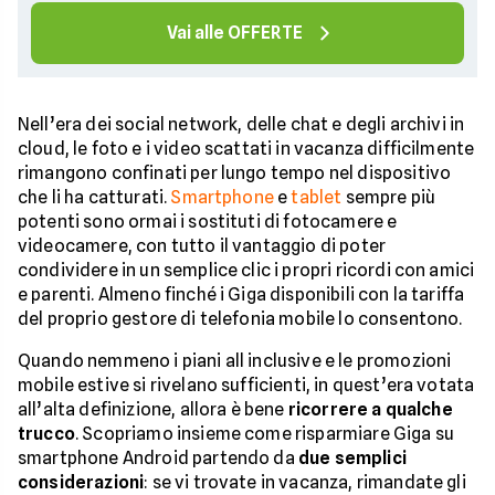
Vai alle OFFERTE
Nell’era dei social network, delle chat e degli archivi in
cloud, le foto e i video scattati in vacanza difficilmente
rimangono confinati per lungo tempo nel dispositivo
che li ha catturati.
Smartphone
e
tablet
sempre più
potenti sono ormai i sostituti di fotocamere e
videocamere, con tutto il vantaggio di poter
condividere in un semplice clic i propri ricordi con amici
e parenti. Almeno finché i Giga disponibili con la tariffa
del proprio gestore di telefonia mobile lo consentono.
Quando nemmeno i piani all inclusive e le promozioni
mobile estive si rivelano sufficienti, in quest’era votata
all’alta definizione, allora è bene
ricorrere a qualche
trucco
. Scopriamo insieme come risparmiare Giga su
smartphone Android partendo da
due semplici
considerazioni
: se vi trovate in vacanza, rimandate gli