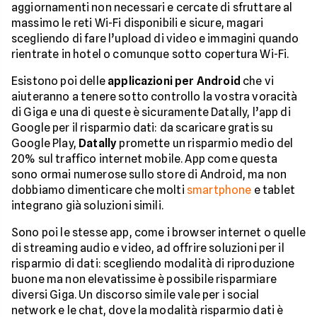
aggiornamenti non necessari e cercate di sfruttare al
massimo le reti Wi-Fi disponibili e sicure, magari
scegliendo di fare l’upload di video e immagini quando
rientrate in hotel o comunque sotto copertura Wi-Fi.
Esistono poi delle
applicazioni per Android
che vi
aiuteranno a tenere sotto controllo la vostra voracità
di Giga e una di queste è sicuramente Datally, l’app di
Google per il risparmio dati: da scaricare gratis su
Google Play,
Datally
promette un risparmio medio del
20% sul traffico internet mobile. App come questa
sono ormai numerose sullo store di Android, ma non
dobbiamo dimenticare che molti
smartphone
e tablet
integrano già soluzioni simili.
Sono poi le stesse app, come i browser internet o quelle
di streaming audio e video, ad offrire soluzioni per il
risparmio di dati: scegliendo modalità di riproduzione
buone ma non elevatissime è possibile risparmiare
diversi Giga. Un discorso simile vale per i social
network e le chat, dove la modalità risparmio dati è