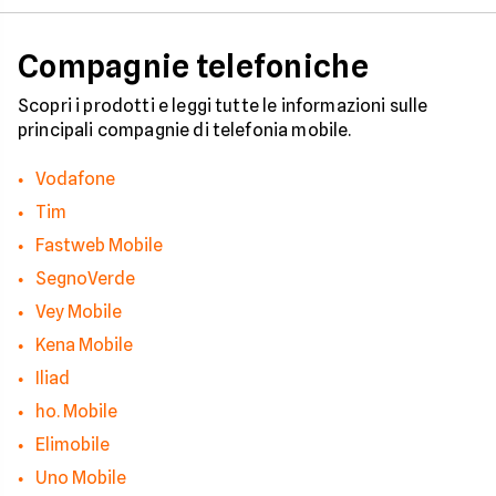
efficaci per protegge
tua privacy e il tuo
smartphone. Impara
Compagnie telefoniche
riconoscere i segnali
pericolo e a usare gli
strumenti giusti per
Scopri i prodotti e leggi tutte le informazioni sulle
bloccare finalmente 
principali compagnie di telefonia mobile.
contatti indesiderati
Vodafone
Tim
Fastweb Mobile
SegnoVerde
Vey Mobile
Kena Mobile
Iliad
ho. Mobile
Elimobile
Uno Mobile