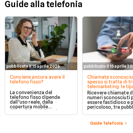
Guide alla telefonia
pubblicato il 15 aprile 2026
pubblicato il 15 aprile 2
Conviene ancora avere il
Chiamate sconosciu
telefono fisso?
spesso si tratta di tr
telemarketing: le tip
come proteggersi
La convenienza del
Ricevere chiamate 
telefono fisso dipende
numeri sconosciuti 
dall’uso reale, dalla
essere fastidioso e 
copertura mobile
pericoloso, tra pubbl
disponibile e dalle esigenze
insistente e veri e pr
di casa o lavoro.
tentativi di truffa. S
come il tuo numero f
Guide Telefonia
nelle mani dei call c
quali sono i trucchi p