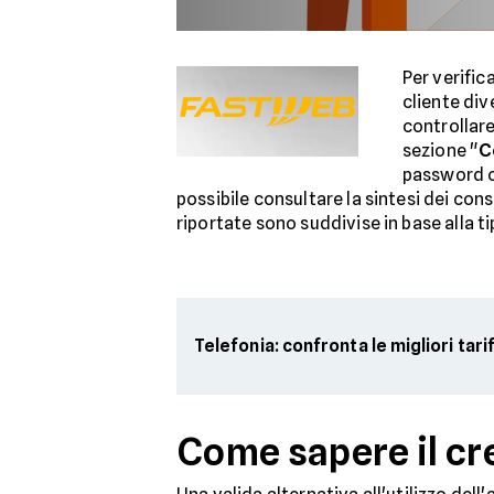
Per verific
cliente div
controllare
sezione "
C
password co
possibile consultare la sintesi dei cons
riportate sono suddivise in base alla t
Telefonia: confronta le migliori tari
Come sapere il cr