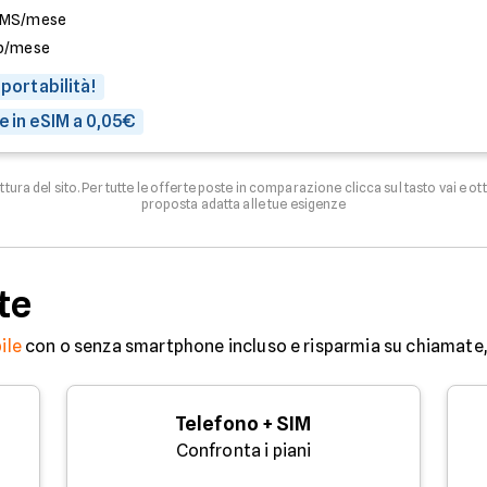
SMS/mese
b/mese
 portabilità!
e in eSIM a 0,05€
uttura del sito. Per tutte le offerte poste in comparazione clicca sul tasto vai e ot
proposta adatta alle tue esigenze
te
ile
con o senza smartphone incluso e risparmia su chiamate, 
Telefono + SIM
Confronta i piani