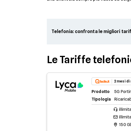
Telefonia: confronta le migliori tari
Le Tariffe telefon
2 mesi di
Prodotto
5G Porti
Tipologia
Ricaricab
illimit
illimit
150 G