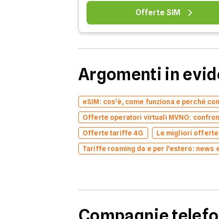
Offerte SIM
Argomenti in evi
eSIM: cos’è, come funziona e perché co
Offerte operatori virtuali MVNO: confron
Offerte tariffe 4G
Le migliori offert
Tariffe roaming da e per l'estero: news 
Compagnie telefo