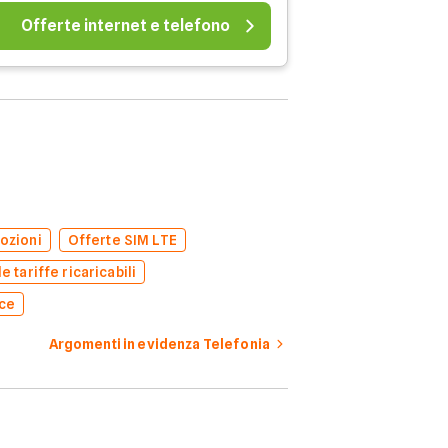
Offerte internet e telefono
ozioni
Offerte SIM LTE
e tariffe ricaricabili
oce
Argomenti in evidenza Telefonia