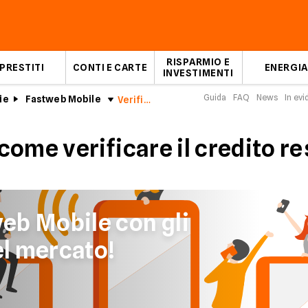
RISPARMIO E
PRESTITI
CONTI E CARTE
ENERGIA
INVESTIMENTI
Guida
FAQ
News
In ev
ie
Fastweb Mobile
Verifica credito Fastweb
come verificare il credito r
eb Mobile con gli
el mercato!