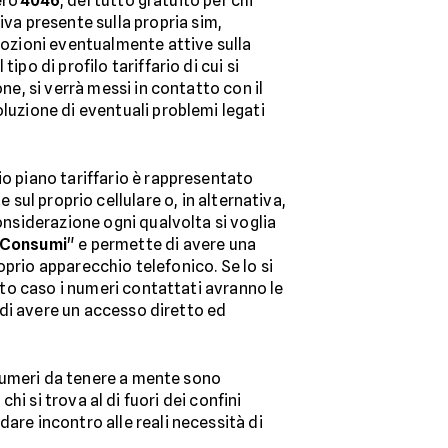
mero
4046
, del tutto gratuito per chi
a presente sulla propria sim,
omozioni eventualmente attive sulla
po di profilo tariffario di cui si
ne, si verrà messi in contatto con il
luzione di eventuali problemi legati
io piano tariffario è rappresentato
sul proprio cellulare o, in alternativa,
onsiderazione ogni qualvolta si voglia
i Consumi
" e permette di avere una
roprio apparecchio telefonico. Se lo si
esto caso i numeri contattati avranno le
e di avere un accesso diretto ed
 numeri da tenere a mente sono
i si trova al di fuori dei confini
are incontro alle reali necessità di