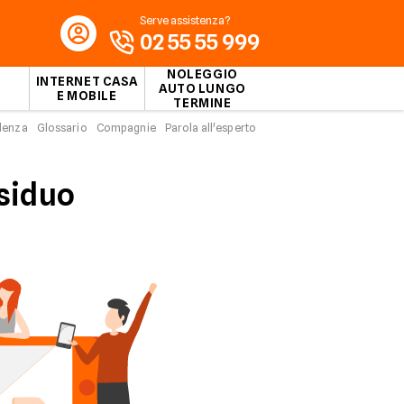
Serve assistenza?
02 55 55 999
NOLEGGIO
INTERNET CASA
AUTO LUNGO
E MOBILE
TERMINE
idenza
Glossario
Compagnie
Parola all'esperto
esiduo