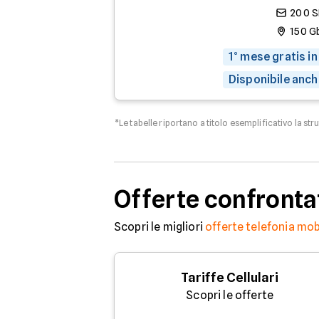
200 
150 G
1° mese gratis in
Disponibile anch
*Le tabelle riportano a titolo esemplificativo la str
Offerte confronta
Scopri le migliori
offerte telefonia mob
Tariffe Cellulari
Scopri le offerte