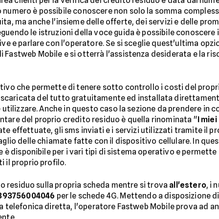
'area clienti per la verifica del credito residuo è data dal nu
o numero è possibile conoscere non solo la somma complessiv
ta, ma anche l'insieme delle offerte, dei servizi e delle pr
endo le istruzioni della voce guida è possibile conoscere il ti
ve e parlare con l'operatore. Se si sceglie quest'ultima opzio
Fastweb Mobile e si otterrà l'assistenza desiderata e la riso
ivo che permette di tenere sotto controllo i costi del propr
 scaricata del tutto gratuitamente ed installata direttamente 
e utilizzare. Anche in questo caso la sezione da prendere in c
tare del proprio credito residuo è quella rinominata "
I mie
 effettuate, gli sms inviati e i servizi utilizzati tramite il p
aglio delle chiamate fatte con il dispositivo cellulare. In qu
e è disponibile per i vari tipi di sistema operativo e permett
il proprio profilo.
dito residuo sulla propria scheda mentre si trova
all'estero
, i
393756004046
per le schede 4G. Mettendo a disposizione di ch
a telefonica diretta, l'operatore Fastweb Mobile prova ad and
ente.