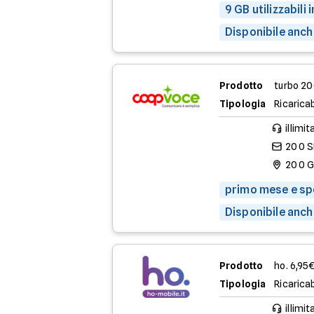
9 GB utilizzabili
Disponibile anch
Prodotto
turbo 2
Tipologia
Ricaricab
illimit
200 
200 
primo mese e spe
Disponibile anch
Prodotto
ho. 6,95
Tipologia
Ricaricab
illimit