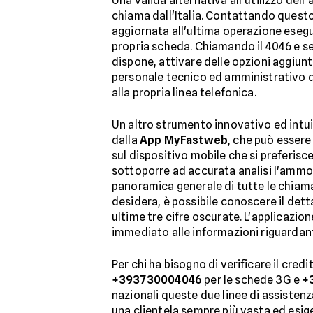
Una valida alternativa all'utilizzo dell
chiama dall'Italia. Contattando quest
aggiornata all'ultima operazione esegui
propria scheda. Chiamando il 4046 e segu
dispone, attivare delle opzioni aggiunti
personale tecnico ed amministrativo di 
alla propria linea telefonica.
Un altro strumento innovativo ed intuit
dalla
App MyFastweb
, che può essere
sul dispositivo mobile che si preferisc
sottoporre ad accurata analisi l'ammon
panoramica generale di tutte le chiamate
desidera, è possibile conoscere il dett
ultime tre cifre oscurate. L'applicazion
immediato alle informazioni riguardanti 
Per chi ha bisogno di verificare il cre
+393730004046
per le schede 3G e
+
nazionali queste due linee di assistenz
una clientela sempre più vasta ed esig