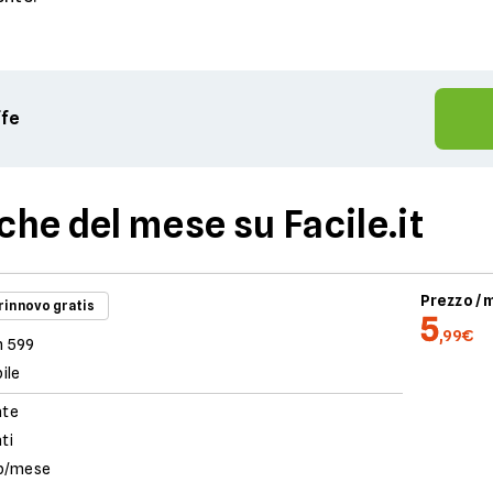
ffe
iche del mese su Facile.it
Prezzo /
 rinnovo gratis
5
,99€
n 599
ile
ate
ati
b/mese