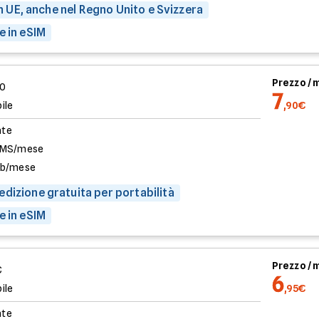
 in UE, anche nel Regno Unito e Svizzera
e in eSIM
Prezzo /
00
7
ile
,90€
ate
SMS/mese
Gb/mese
dizione gratuita per portabilità
e in eSIM
Prezzo /
€
6
ile
,95€
ate