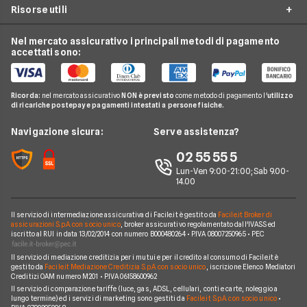
Offerte Mediaset Premium
Risorse utili
Offerte Now TV
CHILI
Luce e Gas
Offerte Infinity TV
Mediaset Premium
Nel mercato assicurativo i principali metodi di pagamento
Conti e Carte
Guida Pay TV
accettati sono:
Netflix
Telefonia Mobile
Domande Pay TV
Sky e Fastweb
Pay TV
Notizie Pay TV
Ricorda:
nel mercato assicurativo
NON è previsto
come metodo di pagamento l'
utilizzo
Sky
di ricariche postepay e pagamenti intestati a persone fisiche.
Noleggio Lungo Termine
Argomenti in evidenza Pay TV
News
Navigazione sicura:
Serve assistenza?
Piattaforme Pay TV
Chi siamo
02 55 55 5
Lun-Ven 9:00-21:00; Sab 9.00-
Perché scegliere Facile.it
14.00
Contatti
Il servizio di intermediazione assicurativa di Facile.it è gestito da
Facile.it Broker di
Mappa del sito
assicurazioni S.p.A. con socio unico
, broker assicurativo regolamentato dall'IVASS ed
iscritto al RUI in data 13/02/2014 con numero B000480264 • P.IVA 08007250965 • PEC
Il servizio di mediazione creditizia per i mutui e per il credito al consumo di Facile.it è
gestito da
Facile.it Mediazione Creditizia S.p.A. con socio unico
, iscrizione Elenco Mediatori
Creditizi OAM numero M201 • P.IVA 06158600962
Il servizio di comparazione tariffe (luce, gas, ADSL, cellulari, conti e carte, noleggio a
lungo termine) ed i servizi di marketing sono gestiti da
Facile.it S.p.A. con socio unico
•