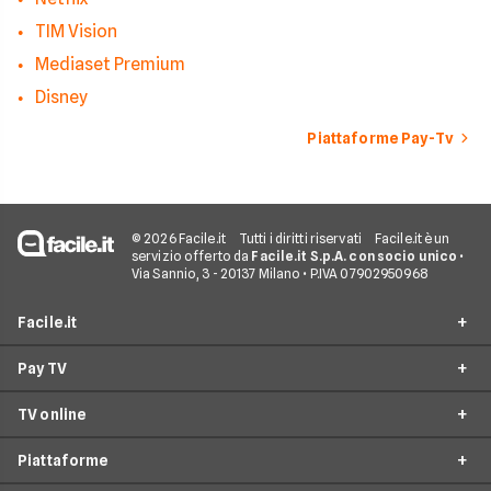
TIM Vision
Mediaset Premium
Disney
Piattaforme Pay-Tv
© 2026 Facile.it
Tutti i diritti riservati
Facile.it è un
servizio offerto da
Facile.it S.p.A. con socio unico
•
Via Sannio, 3 - 20137 Milano • P.IVA 07902950968
Facile.it
Pay TV
Assicurazioni
TV online
Prestiti
Offerte Pay TV
Mutui
Piattaforme
Offerte Sky
Offerte TV Online
Internet Casa