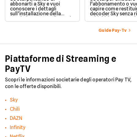
abbonarti a Sky e vuoi
l’abbonamento o vu
conoscere i dettagli
capire come restituir
sull'installazione della
decoder Sky senza r
parabola, ecco quali sono i
addebiti, questa guid
costi associati
porta passo dopo p
all'installazione standard.
Guide Pay-Tv
Piattaforme di Streaming e
PayTV
Scopri le informazioni societarie degli operatori Pay TV,
con le offerte disponibili.
Sky
Chili
DAZN
Infinity
Netflix