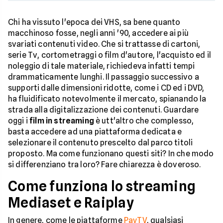
Chi ha vissuto l'epoca dei VHS, sa bene quanto
macchinoso fosse, negli anni '90, accedere ai più
svariati contenuti video. Che si trattasse di cartoni,
serie Tv, cortometraggi o film d'autore, l'acquisto ed il
noleggio di tale materiale, richiedeva infatti tempi
drammaticamente lunghi. Il passaggio successivo a
supporti dalle dimensioni ridotte, come i CD ed i DVD,
ha fluidificato notevolmente il mercato, spianando la
strada alla digitalizzazione dei contenuti. Guardare
oggi i
film in streaming
è utt'altro che complesso,
basta accedere ad una piattaforma dedicata e
selezionare il contenuto prescelto dal parco titoli
proposto. Ma come funzionano questi siti? In che modo
si differenziano tra loro? Fare chiarezza è doveroso.
Come funziona lo streaming
Mediaset e Raiplay
In genere, come le piattaforme
PayTV
, qualsiasi