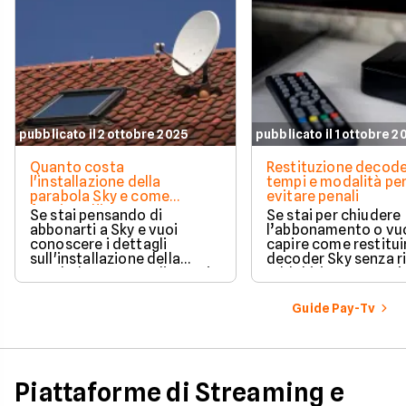
pubblicato il 2 ottobre 2025
pubblicato il 1 ottobre 2
Quanto costa
Restituzione decode
l'installazione della
tempi e modalità pe
parabola Sky e come
evitare penali
funziona l'intervento
Se stai pensando di
Se stai per chiudere
abbonarti a Sky e vuoi
l’abbonamento o vu
conoscere i dettagli
capire come restituir
sull'installazione della
decoder Sky senza r
parabola, ecco quali sono i
addebiti, questa guid
costi associati
porta passo dopo p
all'installazione standard.
Guide Pay-Tv
Piattaforme di Streaming e