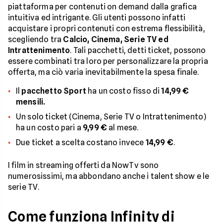
piattaforma per contenuti on demand dalla grafica
intuitiva ed intrigante. Gli utenti possono infatti
acquistare i propri contenuti con estrema flessibilità,
scegliendo tra
Calcio, Cinema, Serie TV ed
Intrattenimento
. Tali pacchetti, detti ticket, possono
essere combinati tra loro per personalizzare la propria
offerta, ma ciò varia inevitabilmente la spesa finale.
Il
pacchetto Sport
ha un costo fisso di
14,99 €
mensili.
Un solo ticket (Cinema, Serie TV o Intrattenimento)
ha un costo pari a
9,99 €
al mese.
Due ticket a scelta costano invece
14,99 €
.
I film in streaming offerti da NowTv sono
numerosissimi, ma abbondano anche i talent show e le
serie TV.
Come funziona Infinity di