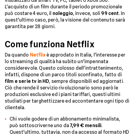
visualizzati da smart TV, PC, tablet o Xbox 360.
L'acquisto di un film durante il periodo promozionale
può costare 4 euro, il
noleggio
, invece, soli
99 cent
. In
quest'ultimo caso, però, la visione del contenuto sarà
garantita per 28 giorni.
Come funziona Netflix
Da quando
Netflix
è approdato in Italia, l'interesse per
lo streaming di qualità ha subito un'impennata
considerevole. Questo colosso dell'intrattenimento,
infatti, dispone di un parco titoli sconfinato, fatto di
film e serie tv in HD
, sempre disponibili ed aggiornati.
Ciò che rende il servizio rivoluzionario sono però le
produzioni esclusive ed i piani tariffari, questi ultimi
studiati per targhettizzare ed accontentare ogni tipo di
clientela.
Chi vuole godere di un abbonamento minimalista,
può sottoscriverne uno da
7,99 € mensili
.
Quest'ultimo, tuttavia, non da accesso al formato HD