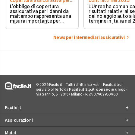
copertura assicurativa per
contratti nel 2023
le imprese
L'obbligo di copertura
L'Unrae ha comunica
assicurativa per i danni da
risultati relativi al s
maltempo rappresenta una
del noleggio auto a 
misura importante per
termine in Italia nel
affrontare gli effetti del
che ha registrato un
mutamento climatico in
aumento del 15% ris
Italia. Sebbene le imprese
all'anno precedente
News per intermediari assicurativi
debbano affrontare sfide
raggiungendo la cifra
nell'adeguarsi alle nuove
710.552 contratti.
disposizioni, questa
normativa offre anche
opportunità di crescita per
l'industria assicurativa.
© 2026 Facile.it
Tutti i diritti riservati
Facile.it è un
servizio offerto da
Facile.it S.p.A. con socio unico
•
Via Sannio, 3 - 20137 Milano • P.IVA 07902950968
Facile.it
Assicurazioni
Chi siamo
Mutui
Perché scegliere Facile.it