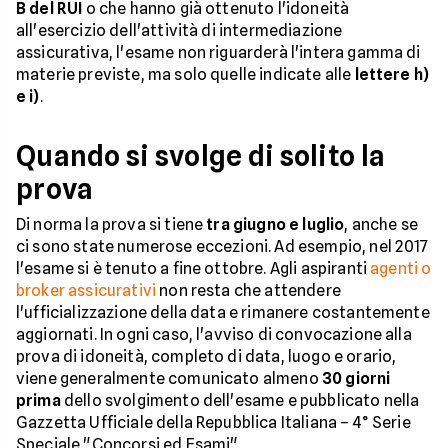
B del RUI
o che hanno già ottenuto l'idoneità
all'esercizio dell'attività di intermediazione
assicurativa, l'esame non riguarderà l'intera gamma di
materie previste, ma solo quelle indicate alle
lettere h)
e i)
.
Quando si svolge di solito la
prova
Di norma la prova si tiene
tra giugno e luglio
, anche se
ci sono state numerose eccezioni. Ad esempio, nel 2017
l'esame si è tenuto a fine ottobre. Agli aspiranti
agenti o
broker assicurativi
non resta che attendere
l'ufficializzazione della data e rimanere costantemente
aggiornati. In ogni caso, l'avviso di convocazione alla
prova di idoneità, completo di data, luogo e orario,
viene generalmente comunicato almeno
30 giorni
prima
dello svolgimento dell'esame e pubblicato nella
Gazzetta Ufficiale della Repubblica Italiana – 4° Serie
Speciale "Concorsi ed Esami".