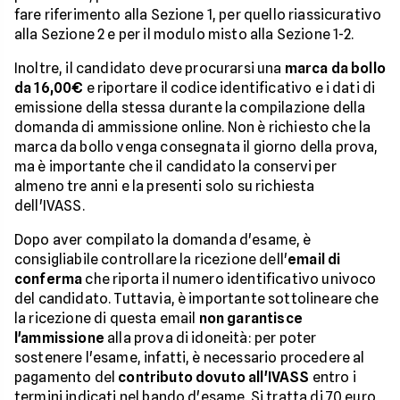
fare riferimento alla Sezione 1, per quello riassicurativo
alla Sezione 2 e per il modulo misto alla Sezione 1-2.
Inoltre, il candidato deve procurarsi una
marca da bollo
da 16,00€
e riportare il codice identificativo e i dati di
emissione della stessa durante la compilazione della
domanda di ammissione online. Non è richiesto che la
marca da bollo venga consegnata il giorno della prova,
ma è importante che il candidato la conservi per
almeno tre anni e la presenti solo su richiesta
dell'IVASS.
Dopo aver compilato la domanda d'esame, è
consigliabile controllare la ricezione dell'
email di
conferma
che riporta il numero identificativo univoco
del candidato. Tuttavia, è importante sottolineare che
la ricezione di questa email
non garantisce
l'ammissione
alla prova di idoneità: per poter
sostenere l'esame, infatti, è necessario procedere al
pagamento del
contributo dovuto all'IVASS
entro i
termini indicati nel bando d'esame. Si tratta di 70 euro