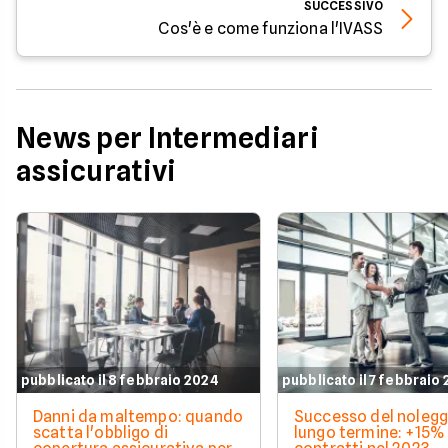
SUCCESSIVO
Cos'è e come funziona l'IVASS
News per Intermediari
assicurativi
pubblicato il 8 febbraio 2024
pubblicato il 7 febbraio
Danni da maltempo: quando
Successo del nolegg
scatta l'obbligo di
lungo termine: +15% 