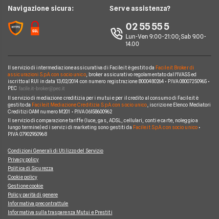
Notizie Telefonia Mobile
Navigazione sicura:
Serve assistenza?
Noleggio Lungo Termine Auto Elettriche
Notizie Finanziamenti
Facile.it Club
Notizie TV a pagamento
02 55 55 5
Notizie noleggio
We're hiring!
Lavora in Facile.it
Lun-Ven 9:00-21:00; Sab 9.00-
14.00
Il servizio di intermediazione assicurativa di Facile.it è gestito da
Facile.it Broker di
assicurazioni S.p.A. con socio unico
, broker assicurativo regolamentato dall'IVASS ed
iscritto al RUI in data 13/02/2014 con numero registrazione B000480264 • P.IVA 08007250965 •
PEC
Il servizio di mediazione creditizia per i mutui e per il credito al consumo di Facile.it è
gestito da
Facile.it Mediazione Creditizia S.p.A. con socio unico
, iscrizione Elenco Mediatori
Creditizi OAM numero M201 • P.IVA 06158600962
Il servizio di comparazione tariffe (luce, gas, ADSL, cellulari, conti e carte, noleggio a
lungo termine) ed i servizi di marketing sono gestiti da
Facile.it S.p.A. con socio unico
•
P.IVA 07902950968
Condizioni Generali di Utilizzo del Servizio
Privacy policy
Politica di Sicurezza
Cookie policy
Gestione cookie
Policy parità di genere
Informativa precontrattule
Informativa sulla trasparenza Mutui e Prestiti