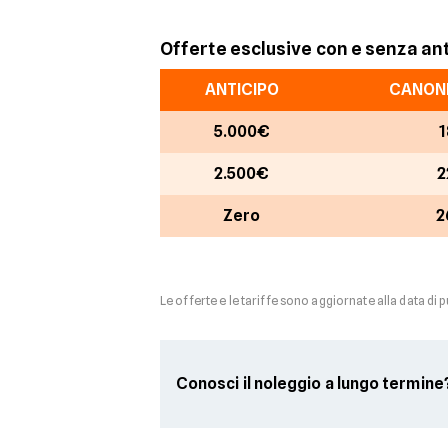
Offerte esclusive con e senza an
ANTICIPO
CANONE
5.000€
1
2.500€
2
Zero
2
Le offerte e le tariffe sono aggiornate alla data di 
Conosci il noleggio a lungo termine