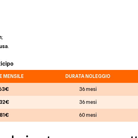
m
;
lusa
.
ticipo
 MENSILE
DURATA NOLEGGIO
63€
36 mesi
32€
36 mesi
81€
60 mesi