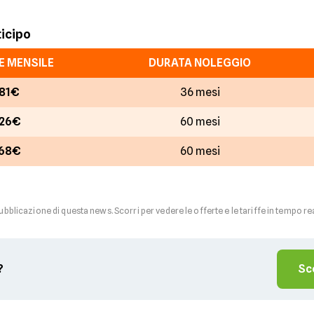
ticipo
 MENSILE
DURATA NOLEGGIO
81€
36 mesi
26€
60 mesi
68€
60 mesi
pubblicazione di questa news. Scorri per vedere le offerte e le tariffe in tempo re
?
Sc