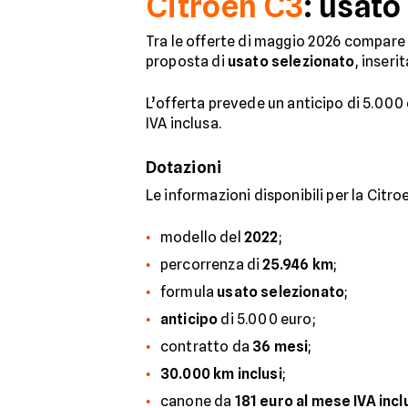
Citroen C3
: usato
Tra le offerte di maggio 2026 compare
proposta di
usato selezionato
, inseri
L’offerta prevede un anticipo di 5.000 
IVA inclusa.
Dotazioni
Le informazioni disponibili per la Citr
modello del
2022
;
percorrenza di
25.946 km
;
formula
usato selezionato
;
anticipo
di 5.000 euro;
contratto da
36 mesi
;
30.000 km inclusi
;
canone da
181 euro al mese IVA incl