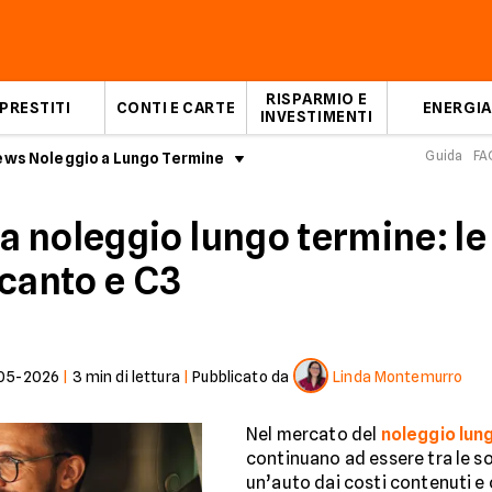
RISPARMIO E
PRESTITI
CONTI E CARTE
ENERGIA
INVESTIMENTI
Guida
FA
ws Noleggio a Lungo Termine
Le auto noleggio lungo termin
 noleggio lungo termine: le
icanto e C3
05-2026
|
3
min di lettura
|
Pubblicato da
Linda Montemurro
Nel mercato del
noleggio lun
continuano ad essere tra le so
un’auto dai costi contenuti e 