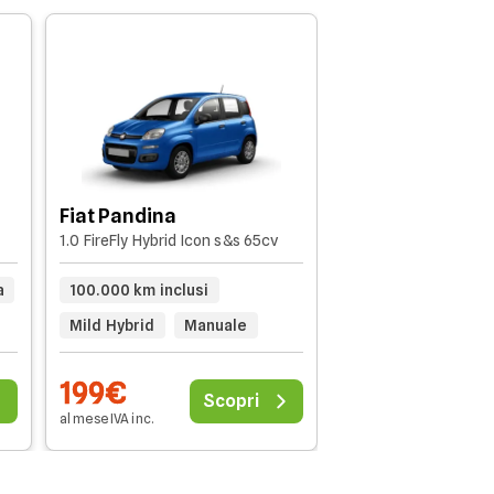
Mazda MX-30
2023 - 81.940km
Fiat Pandina
1.0 FireFly Hybrid Icon s&s 65cv
20.000 km inclusi
a
100.000 km inclusi
Automatico
Mild Hybrid
Manuale
199€
202€
Scopri
al mese IVA inc.
al mese IVA inc.