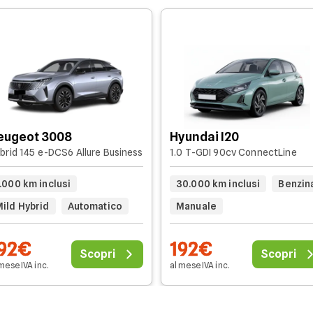
eugeot 3008
Hyundai I20
brid 145 e-DCS6 Allure Business
1.0 T-GDI 90cv ConnectLine
.000 km inclusi
30.000 km inclusi
Benzin
Mild Hybrid
Automatico
Manuale
92€
192€
Scopri
Scopri
mese IVA inc.
al mese IVA inc.