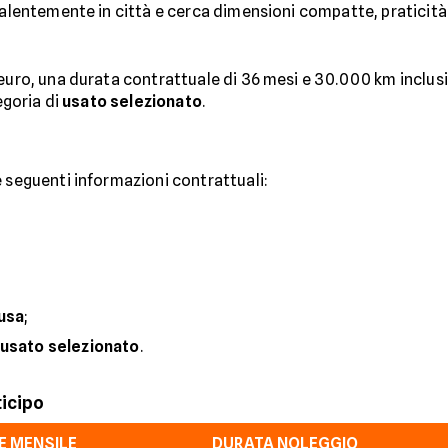
valentemente in città e cerca dimensioni compatte, praticità
euro, una durata contrattuale di 36 mesi e 30.000 km inclusi.
egoria di
usato selezionato
.
e seguenti informazioni contrattuali:
lusa
;
usato selezionato
.
ticipo
 MENSILE
DURATA NOLEGGIO