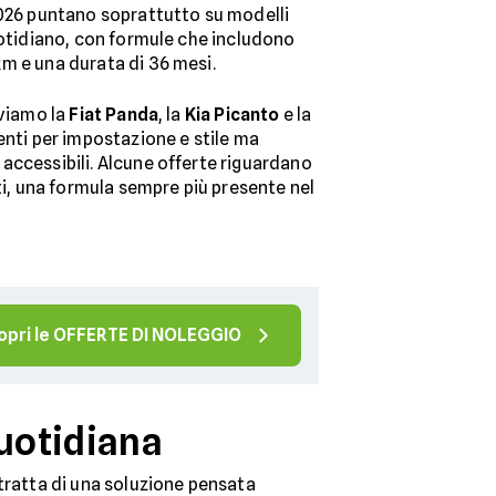
2026 puntano soprattutto su modelli
uotidiano, con formule che includono
m e una durata di 36 mesi.
oviamo la
Fiat Panda
, la
Kia Picanto
e la
renti per impostazione e stile ma
accessibili. Alcune offerte riguardano
ati, una formula sempre più presente nel
opri le OFFERTE DI NOLEGGIO
quotidiana
tratta di una soluzione pensata