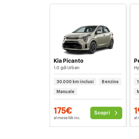
Kia Picanto
P
1.0 gdi Urban
Hy
30.000 km inclusi
Benzina
1
Manuale
175€
1
Scopri
al mese IVA inc.
al 