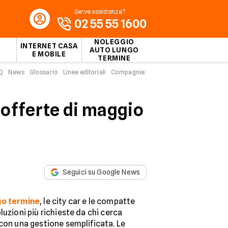
Serve assistenza?
02 55 55 1600
NOLEGGIO
INTERNET CASA
AUTO LUNGO
E MOBILE
TERMINE
Q
News
Glossario
Linee editoriali
Compagnie
e economiche di maggio 2026
 offerte di maggio
Seguici su Google News
go termine
, le city car e le compatte
luzioni più richieste da chi cerca
con una gestione semplificata. Le