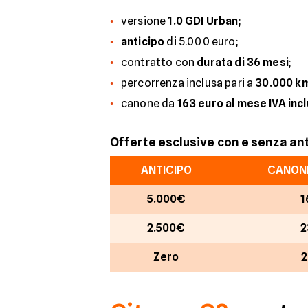
versione
1.0 GDI Urban
;
anticipo
di 5.000 euro;
contratto con
durata di 36 mesi
;
percorrenza inclusa pari a
30.000 k
canone da
163 euro al mese IVA inc
Offerte esclusive con e senza an
ANTICIPO
CANONE
5.000€
1
2.500€
2
Zero
2