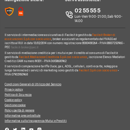
Noleggio Lungo Termine Auto Elettriche
Notizie Finanziamenti
Facile.it Club
Notizie TV a pagamento
02 55 55 5
Notizie noleggio
We're hiring!
Lavora in Facile.it
Lun-Ven 9:00-21:00; Sab 9.00-
14.00
Il servizio di intermediazione assicurativa di Facile.it è gestito da
Facile.it Broker di
assicurazioni S.p.A. con socio unico
, broker assicurativo regolamentato dall'IVASS ed
iscritto al RUI in data 13/02/2014 con numero registrazione B000480264 • P.IVA 08007250965 •
PEC
Il servizio di mediazione creditizia per i mutui e per il credito al consumo di Facile.it è
gestito da
Facile.it Mediazione Creditizia S.p.A. con socio unico
, iscrizione Elenco Mediatori
Creditizi OAM numero M201 • P.IVA 06158600962
Il servizio di comparazione tariffe (luce, gas, ADSL, cellulari, conti e carte, noleggio a
lungo termine) ed i servizi di marketing sono gestiti da
Facile.it S.p.A. con socio unico
•
P.IVA 07902950968
Condizioni Generali di Utilizzo del Servizio
Privacy policy
Politica di Sicurezza
Cookie policy
Gestione cookie
Policy parità di genere
Informativa precontrattule
Informativa sulla trasparenza Mutui e Prestiti