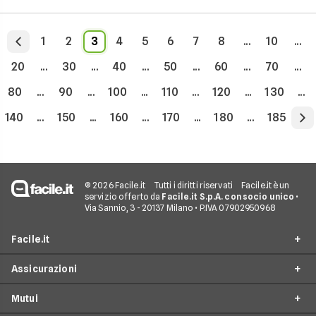
1
2
3
4
5
6
7
8
...
10
...
20
...
30
...
40
...
50
...
60
...
70
...
80
...
90
...
100
...
110
...
120
...
130
...
140
...
150
...
160
...
170
...
180
...
185
© 2026 Facile.it
Tutti i diritti riservati
Facile.it è un
servizio offerto da
Facile.it S.p.A. con socio unico
•
Via Sannio, 3 - 20137 Milano • P.IVA 07902950968
Facile.it
Assicurazioni
Chi siamo
Mutui
Perché scegliere Facile.it
RC Auto