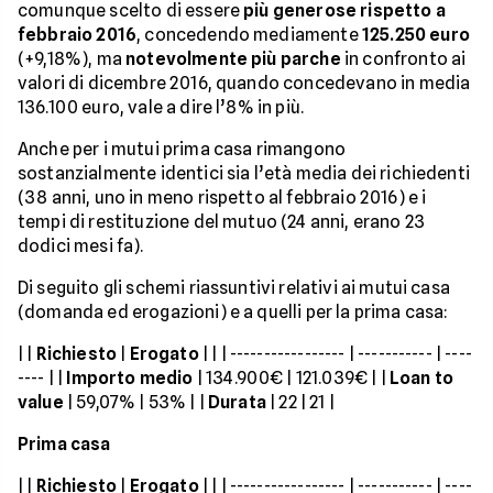
comunque scelto di essere
più generose rispetto a
febbraio 2016
, concedendo mediamente
125.250 euro
(+9,18%), ma
notevolmente più parche
in confronto ai
valori di dicembre 2016, quando concedevano in media
136.100 euro, vale a dire l’8% in più.
Anche per i mutui prima casa rimangono
sostanzialmente identici sia l’età media dei richiedenti
(38 anni, uno in meno rispetto al febbraio 2016) e i
tempi di restituzione del mutuo (24 anni, erano 23
dodici mesi fa).
Di seguito gli schemi riassuntivi relativi ai mutui casa
(domanda ed erogazioni) e a quelli per la prima casa:
| |
Richiesto
|
Erogato
| | | ----------------- | ----------- | ----
---- | |
Importo medio
| 134.900€ | 121.039€ | |
Loan to
value
| 59,07% | 53% | |
Durata
| 22 | 21 |
Prima casa
| |
Richiesto
|
Erogato
| | | ----------------- | ----------- | ----