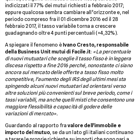
indicizzati il 77% dei mutui richiesti a febbraio 2017;
eppure qualcosa sembra cambiare all’orizzonte e, nel
periodo compreso fra il 01 dicembre 2016 ed il 28
febbraio 2017, il tasso variabile torna a crescere
guadagnando oltre 4 punti percentuali (+4,32%).
A spiegare il fenomeno è
Ivano Cresto, responsabile
della Business Unit mutui di Facile.it
:
«La percentuale
di nuovi mutuatari che sceglie il tasso fisso è in leggera
discesa rispetto a fine 2016 perché, nonostante ci siano
ancora sul mercato delle offerte a tasso fisso molto
competitive, l'aumento degli IRS degli ultimi mesi sta
spingendo alcuni nuovi mutuatari ad orientarsi verso
altre soluzioni più convenienti sul breve periodo, come i
tassi variabili, ma anche quelli misti che consentono una
maggiore flessibilità e capacità di godere delle
variazioni di mercato».
Guardando al rapporto fra
valore dell’immobile e
importo del mutuo
, se da un lato gli italiani continuano
a tarare le proprie richieste su importi che sono pari a