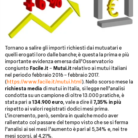
Tornano a salire gli importi richiesti dai mutuatari e
quelli erogati loro dalle banche; è questa la prima e più
importante evidenza emersa dall’Osservatorio
congiunto
Facile.it
–
Mutui.it
relativo ai mutui italiani
nel periodo febbraio 2016 – febbraio 2017.
(
https://www.facile.it/mutui.html
). Nello scorso mese la
richiesta media
di mutui in Italia, si legge nell’analisi
condotta su un campione di oltre 13.000 pratiche, è
stata pari a
134.900 euro
, vale a dire il
7,35% in più
rispetto ai valori registrati dodici mesi prima.
L’incremento, però, sembra in qualche modo aver
rallentato col passare del tempo visto che se si ferma
l’analisi ai sei mesi l’aumento è pari al 5,34% e, nei tre
mesi scorsi, al 4,21%.