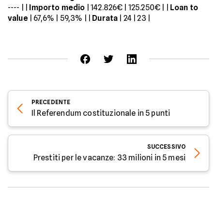
---- | |
Importo medio
| 142.826€ | 125.250€ | |
Loan to
value
| 67,6% | 59,3% | |
Durata
| 24 | 23 |
PRECEDENTE
Il Referendum costituzionale in 5 punti
SUCCESSIVO
Prestiti per le vacanze: 33 milioni in 5 mesi