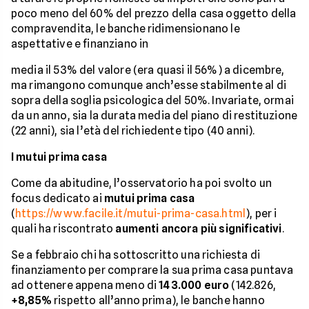
poco meno del 60% del prezzo della casa oggetto della
compravendita, le banche ridimensionano le
aspettative e finanziano in
media il 53% del valore (era quasi il 56%) a dicembre,
ma rimangono comunque anch’esse stabilmente al di
sopra della soglia psicologica del 50%. Invariate, ormai
da un anno, sia la durata media del piano di restituzione
(22 anni), sia l’età del richiedente tipo (40 anni).
I mutui prima casa
Come da abitudine, l’osservatorio ha poi svolto un
focus dedicato ai
mutui prima casa
(
https://www.facile.it/mutui-prima-casa.html
), per i
quali ha riscontrato
aumenti ancora più significativi
.
Se a febbraio chi ha sottoscritto una richiesta di
finanziamento per comprare la sua prima casa puntava
ad ottenere appena meno di
143.000 euro
(142.826,
+8,85%
rispetto all’anno prima), le banche hanno