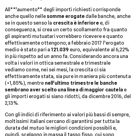
All**’aumento** degli importi richiesti corrisponde
anche quello nelle
somme erogate
dalle banche, anche
se in questo senso la
crescita è inferiore
e, di
conseguenza, si crea un certo scollamento fra quanto
gli aspiranti mutuatari vorrebbero ricevere e quanto
effettivamente ottengono; a febbraio 2017 l’erogato
medio è stato pari a
121.039
euro, equivalente al 6,22%
in più rispetto ad un anno fa. Considerando ancora una
volta i valori in ottica semestrale e trimestrale
vediamo come, nei sei mesi, la crescita ci sia
effettivamente stata, sia pure in maniera più contenuta
(+1,85%), mentre
nell’ultimo trimestre le banche
sembrano aver scelto una linea di maggior cautela
e
gli importi erogati si siano ridotti, da dicembre 2016, del
2,13%.
Con gli indici di riferimento ai valori più bassi di sempre,
moltissimi italiani cercano di garantirsi per tutta la
durata del mutuo le migliori condizioni possibili e,
quindi, scelgono in massa il tasso fisso, cui sono