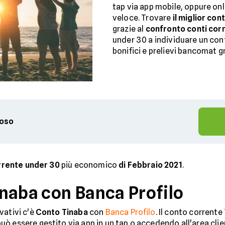
tap via app mobile, oppure on
veloce. Trovare
il miglior co
grazie al
confronto conti corr
under 30 a individuare un cont
bonifici e prelievi bancomat gr
ioso
rrente under 30
più economico
di Febbraio 2021
.
naba con Banca Profilo
vativi c'è
Conto Tinaba
con
Banca Profilo
. Il conto corrente
uò essere gestito via app in un tap o accedendo all'area clien