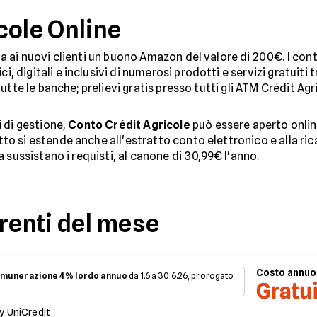
cole Online
a ai nuovi clienti un buono Amazon del valore di 200€. I cont
digitali e inclusivi di numerosi prodotti e servizi gratuiti tr
tutte le banche; prelievi gratis presso tutti gli ATM Crédit Agri
i di gestione,
Conto Crédit Agricole
può essere aperto onlin
o si estende anche all'estratto conto elettronico e alla ricar
a sussistano i requisti, al canone di 30,99€ l'anno.
rrenti del mese
Costo annuo
munerazione 4% lordo annuo
da 1.6 a 30.6.26, prorogato
Gratu
y UniCredit