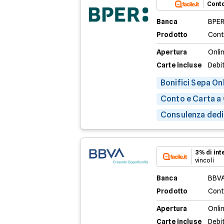
Conto
Banca
BPER
Prodotto
Cont
Apertura
Onli
Carte incluse
Debit
Bonifici Sepa Onl
Conto e Carta a
Consulenza dedic
3% di in
vincoli
Banca
BBV
Prodotto
Cont
Apertura
Onli
Carte incluse
Debi