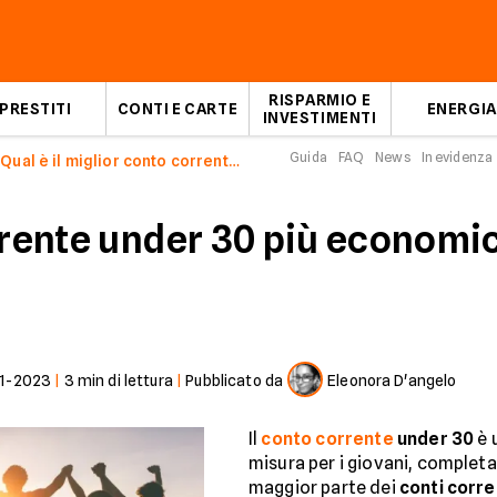
RISPARMIO E
PRESTITI
CONTI E CARTE
ENERGIA
INVESTIMENTI
Guida
FAQ
News
In evidenza
Qual è il miglior conto corrente under 30 di Febbraio 2021
orrente under 30 più economi
1-2023
|
3
min di lettura
|
Pubblicato da
Eleonora D'angelo
Il
conto corrente
under 30
è 
misura per i giovani, completa
maggior parte dei
conti corre