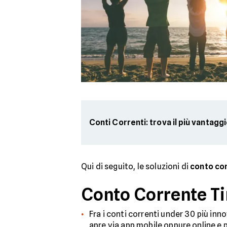
Conti Correnti: trova il più vantagg
Qui di seguito, le soluzioni di
conto co
Conto Corrente Ti
Fra i conti correnti under 30 più inno
apre via app mobile oppure online e p