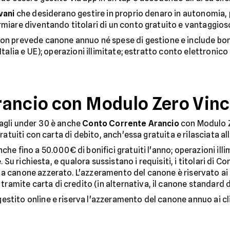
vani
che desiderano gestire in proprio denaro in autonomia, 
rmiare diventando titolari di un conto gratuito e vantaggios
on prevede canone annuo né spese di gestione e include bonif
Italia e UE); operazioni illimitate; estratto conto elettronico 
ancio con Modulo Zero Vinc
 agli under 30 è anche
Conto Corrente Arancio
con Modulo Z
 gratuiti con carta di debito, anch'essa gratuita e rilasciata a
che fino a 50.000€ di bonifici gratuiti l'anno; operazioni ill
te. Su richiesta, e qualora sussistano i requisiti, i titolari d
a canone azzerato. L'azzeramento del canone è riservato ai c
mite carta di credito (in alternativa, il canone standard de
estito online e riserva l'azzeramento del canone annuo ai c