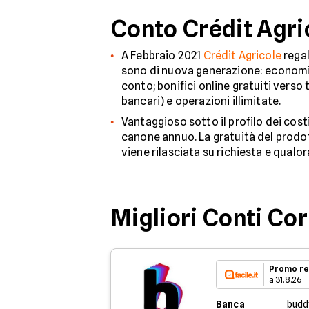
Conto Crédit Agri
A Febbraio 2021
Crédit Agricole
regal
sono di nuova generazione: economici, 
conto; bonifici online gratuiti verso 
bancari) e operazioni illimitate.
Vantaggioso sotto il profilo dei cost
canone annuo. La gratuità del prodott
viene rilasciata su richiesta e qualor
Migliori Conti Co
Promo re
a 31.8.26
Banca
budd