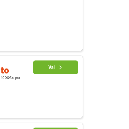
Vai
ito
o 1000€ e per