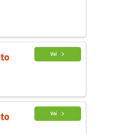
Vai
ito
Vai
ito