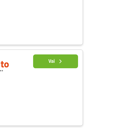
Vai
ito
 **