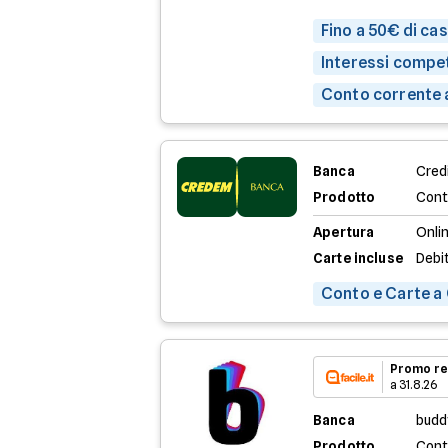
Fino a 50€ di ca
Interessi compet
Conto corrente 
Banca
Credi
Prodotto
Cont
Apertura
Onli
Carte incluse
Debi
Conto e Carte a
Promo re
a 31.8.26
Banca
budd
Prodotto
Cont