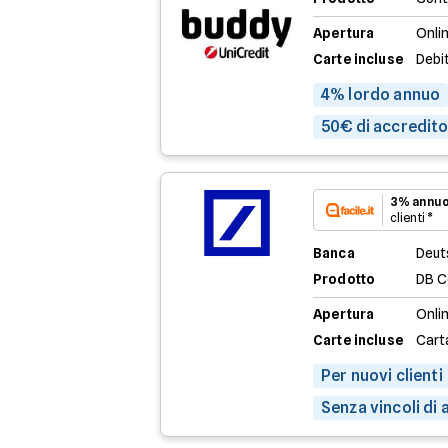
Apertura
Onli
Carte incluse
Debi
4% lordo annuo
50€ di accredito 
3% annuo
clienti *
Banca
Deut
Prodotto
DB C
Apertura
Onli
Carte incluse
Cart
Per nuovi clienti
Senza vincoli di