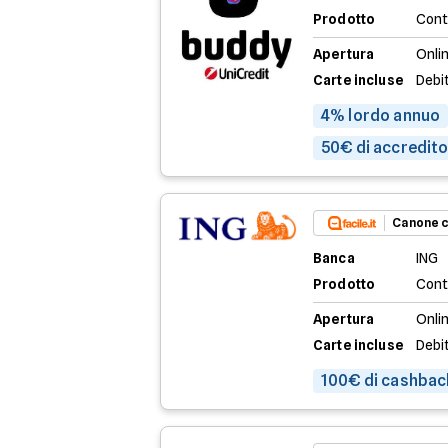
Prodotto
Cont
Apertura
Onli
Carte incluse
Debi
4% lordo annuo
50€ di accredito 
Canone c
Banca
ING
Prodotto
Cont
Apertura
Onlin
Carte incluse
Debi
100€ di cashbac