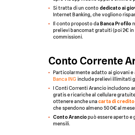
Si tratta di un conto
dedicato ai gio
Internet Banking, che vogliono rispa
Il conto proposto da
Banca Profilo
n
prelievi bancomat gratuiti (poi 2€ in 
commissioni.
Conto Corrente Ar
Particolarmente adatto ai giovani e
Banca ING
include prelievi illimitati
I Conti Correnti Arancio includono an
gratis e ricariche al cellulare gratui
ottenere anche una
carta di credito
che spendono almeno 500€ al mese tra
Conto Arancio
può essere aperto e g
mensili.