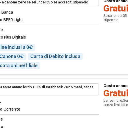
Costo annuo
 a canone zero
se sei under35 o se accrediti stipendio
Gratu
 Banca
Se sei under35 
o BPER Light
stipendio
ne
o Plus Digitale
ine inclusi a 0€
 Canone 0€
Carta di Debito inclusa
ata online/filiale
Costo annuo
teresse
annuo lordo +
3% di cashback
Per 6 mesi
, senza
Gratu
per sempre. Se
A
senza limiti di 
o Corrente
ne
to