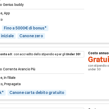
o Genius buddy
ne, App
to
Fino a 5000€ di bonus*
iniziale
Canone zero
Costo annuo
onto a 0
: con accredito dello stipendio e per gli
Under 30!
Gratu
con stipendio 
o Corrente Arancio Più
under 30
e, In filiale
to, Prepagata
k*
Canone carta debito gratuito