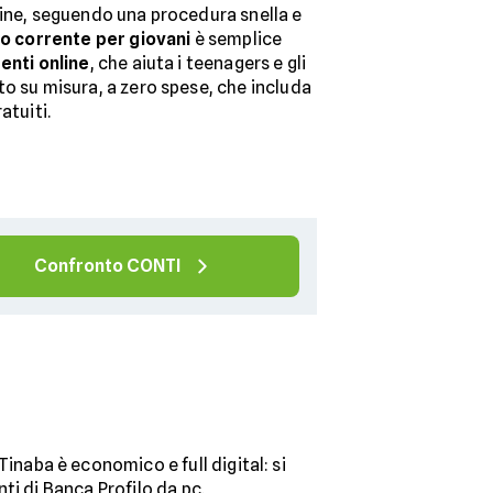
line, seguendo una procedura snella e
nto corrente per giovani
è semplice
enti online
, che aiuta i teenagers e gli
o su misura, a zero spese, che includa
atuiti.
Confronto CONTI
 Tinaba è economico e full digital: si
ti di Banca Profilo da pc.