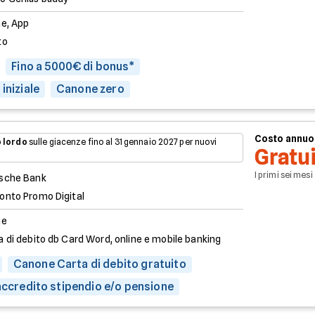
ne, App
to
Fino a 5000€ di bonus*
iniziale
Canone zero
Costo annuo
 lordo
sulle giacenze fino al 31 gennaio 2027 per nuovi
Gratu
I primi sei mesi
sche Bank
onto Promo Digital
ne
a di debito db Card Word, online e mobile banking
Canone Carta di debito gratuito
 accredito stipendio e/o pensione