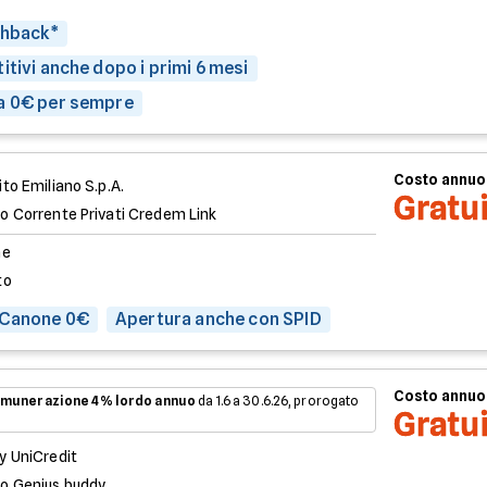
shback*
itivi anche dopo i primi 6 mesi
a 0€ per sempre
Costo annuo
to Emiliano S.p.A.
Gratu
o Corrente Privati Credem Link
ne
to
 Canone 0€
Apertura anche con SPID
Costo annuo
munerazione 4% lordo annuo
da 1.6 a 30.6.26, prorogato
Gratu
y UniCredit
o Genius buddy