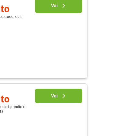
Vai
ito
o se accrediti
Vai
ito
nza stipendio e
età