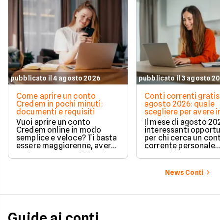
pubblicato il 4 agosto 2026
pubblicato il 3 agosto 2
Come aprire un conto
Conti correnti gratis
Credem in pochi minuti:
agosto 2026: quale
documenti e requisiti
scegliere per avere i
e cashback?
Vuoi aprire un conto
Il mese di agosto 20
Credem online in modo
interessanti opport
semplice e veloce? Ti basta
per chi cerca un con
essere maggiorenne, avere
corrente personale
un documento valido o lo
conveniente e a zer
SPID e preparare pochi dati
personali per completare
News Conti
l'attivazione in pochissimi
minuti. Scopri subito tutti i
requisiti e i passaggi
necessari per iniziare!
Guide ai conti