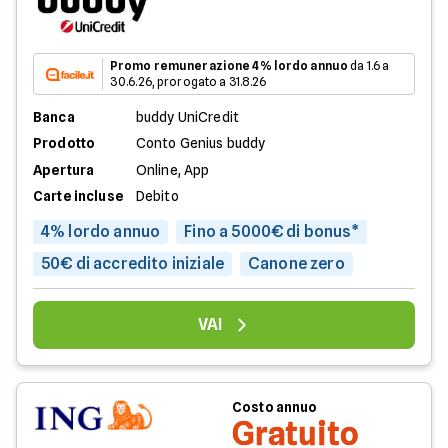
Promo remunerazione 4% lordo annuo
da 1.6 a
30.6.26, prorogato a 31.8.26
Banca
buddy UniCredit
Prodotto
Conto Genius buddy
Apertura
Online, App
Carte incluse
Debito
4% lordo annuo
Fino a 5000€ di bonus*
50€ di accredito iniziale
Canone zero
VAI
Costo annuo
Gratuito