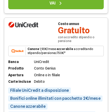
VAI
Costo annuo
Gratuito
con accredito stipendio o
pensione
Canone
1,90€/mese
azzerabile
accreditando
stipendio/pensione≥750€*
Banca
UniCredit
Prodotto
Conto Genius
Apertura
Online o in filiale
Carte incluse
Debito
Filiale UniCredit a disposizione
Bonifici online illimitati con pacchetto 2€/mese
Canone azzerabile