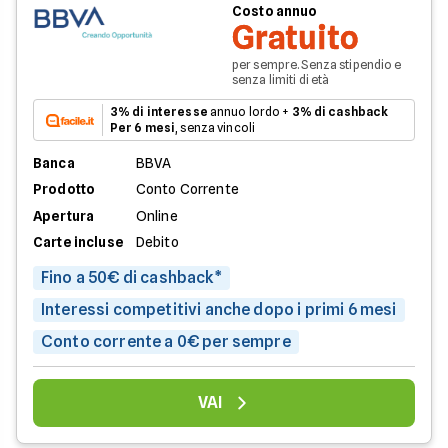
Costo annuo
Gratuito
per sempre. Senza stipendio e
senza limiti di età
3% di interesse
annuo lordo +
3% di cashback
Per 6 mesi
, senza vincoli
Banca
BBVA
Prodotto
Conto Corrente
Apertura
Online
Carte incluse
Debito
Fino a 50€ di cashback*
Interessi competitivi anche dopo i primi 6 mesi
Conto corrente a 0€ per sempre
VAI