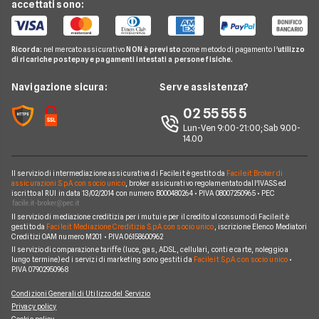
accettati sono:
CheBanca!
Pay TV
Hype
Investimenti e Risparmi
Domande Conti
Carte Revolving
Findomestic
Noleggio Lungo Termine
N26
Glossario Conti
Carta conto
Ricorda:
nel mercato assicurativo
NON è previsto
come metodo di pagamento l'
utilizzo
Hello Bank!
News
Revolut
di ricariche postepay e pagamenti intestati a persone fisiche.
Notizie Conti
Piattaforme di Trading
Webank
Chi siamo
Navigazione sicura:
Serve assistenza?
Argomenti in evidenza Conti
YouBanking
Perché scegliere Facile.it
02 55 55 5
Prodotti Conti
Fineco
Contatti
Lun-Ven 9:00-21:00; Sab 9.00-
14.00
Banche e finanziarie
Mappa del sito
Il servizio di intermediazione assicurativa di Facile.it è gestito da
Facile.it Broker di
assicurazioni S.p.A. con socio unico
, broker assicurativo regolamentato dall'IVASS ed
iscritto al RUI in data 13/02/2014 con numero B000480264 • P.IVA 08007250965 • PEC
Il servizio di mediazione creditizia per i mutui e per il credito al consumo di Facile.it è
gestito da
Facile.it Mediazione Creditizia S.p.A. con socio unico
, iscrizione Elenco Mediatori
Creditizi OAM numero M201 • P.IVA 06158600962
Il servizio di comparazione tariffe (luce, gas, ADSL, cellulari, conti e carte, noleggio a
lungo termine) ed i servizi di marketing sono gestiti da
Facile.it S.p.A. con socio unico
•
P.IVA 07902950968
Condizioni Generali di Utilizzo del Servizio
Privacy policy