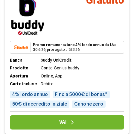
Gratuito
Promo remunerazione 4% lordo annuo
da 1.6 a
30.6.26, prorogato a 31.8.26
Banca
buddy UniCredit
Prodotto
Conto Genius buddy
Apertura
Online, App
Carte incluse
Debito
4% lordo annuo
Fino a 5000€ di bonus*
50€ di accredito iniziale
Canone zero
VAI