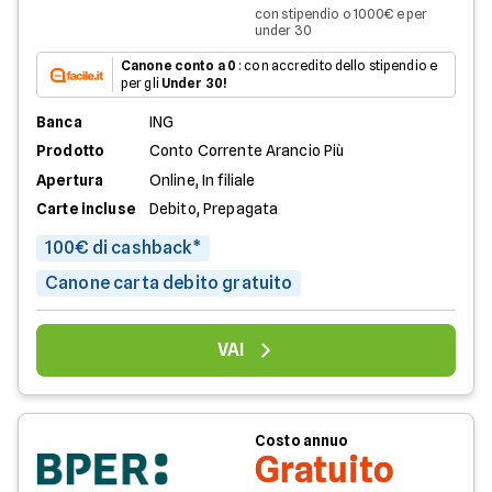
con stipendio o 1000€ e per
under 30
Canone conto a 0
: con accredito dello stipendio e
per gli
Under 30!
Banca
ING
Prodotto
Conto Corrente Arancio Più
Apertura
Online, In filiale
Carte incluse
Debito, Prepagata
100€ di cashback*
Canone carta debito gratuito
VAI
Costo annuo
Gratuito