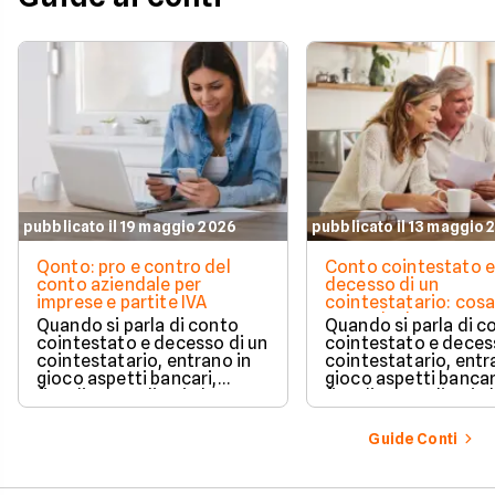
pubblicato il 19 maggio 2026
pubblicato il 13 maggio 
Qonto: pro e contro del
Conto cointestato 
conto aziendale per
decesso di un
imprese e partite IVA
cointestatario: cos
succede davvero tr
Quando si parla di conto
Quando si parla di c
blocchi, quote e
cointestato e decesso di un
cointestato e deces
successione
cointestatario, entrano in
cointestatario, entr
gioco aspetti bancari,
gioco aspetti bancar
fiscali ed ereditari che
fiscali ed ereditari c
spesso generano
spesso generano
confusione.
confusione.
Guide Conti