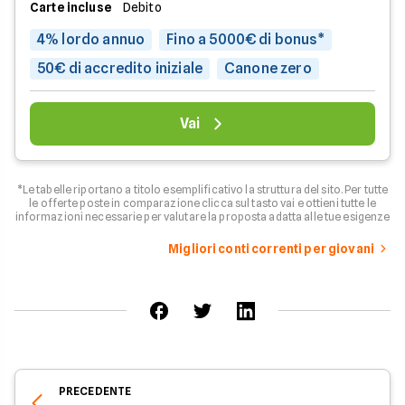
Carte incluse
Debito
4% lordo annuo
Fino a 5000€ di bonus*
50€ di accredito iniziale
Canone zero
Vai
*Le tabelle riportano a titolo esemplificativo la struttura del sito. Per tutte
le offerte poste in comparazione clicca sul tasto vai e ottieni tutte le
informazioni necessarie per valutare la proposta adatta alle tue esigenze
Migliori conti correnti per giovani
PRECEDENTE