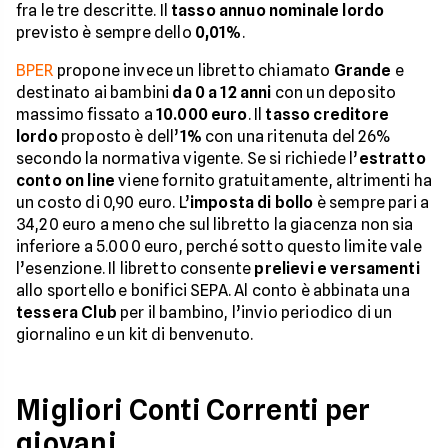
fra le tre descritte. Il
tasso annuo nominale lordo
previsto è sempre dello
0,01%
.
BPER
propone invece un libretto chiamato
Grande
e
destinato ai bambini
da 0 a 12 anni
con un deposito
massimo fissato a
10.000 euro
. Il
tasso creditore
lordo
proposto è dell’
1%
con una ritenuta del 26%
secondo la normativa vigente. Se si richiede l’
estratto
conto on line
viene fornito gratuitamente, altrimenti ha
un costo di 0,90 euro. L’
imposta di bollo
è sempre pari a
34,20 euro a meno che sul libretto la giacenza non sia
inferiore a 5.000 euro, perché sotto questo limite vale
l’esenzione. Il libretto consente
prelievi e versamenti
allo sportello e bonifici SEPA. Al conto è abbinata una
tessera Club
per il bambino, l’invio periodico di un
giornalino e un kit di benvenuto.
Migliori Conti Correnti per
giovani