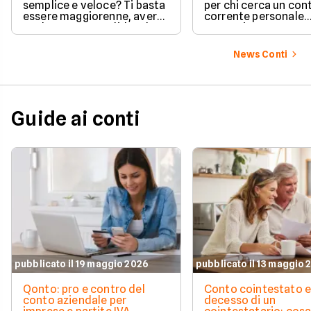
semplice e veloce? Ti basta
per chi cerca un con
essere maggiorenne, avere
corrente personale
un documento valido o lo
conveniente e a zer
SPID e preparare pochi dati
personali per completare
News Conti
l'attivazione in pochissimi
minuti. Scopri subito tutti i
requisiti e i passaggi
necessari per iniziare!
Guide ai conti
pubblicato il 19 maggio 2026
pubblicato il 13 maggio 
Qonto: pro e contro del
Conto cointestato 
conto aziendale per
decesso di un