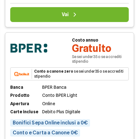
Vai
Costo annuo
Gratuito
Se sei under35 o se accrediti
stipendio
Conto a canone zero
se sei under35 o se accrediti
stipendio
Banca
BPER Banca
Prodotto
Conto BPER Light
Apertura
Online
Carte incluse
Debito Plus Digitale
Bonifici Sepa Online inclusi a 0€
Conto e Carta a Canone 0€