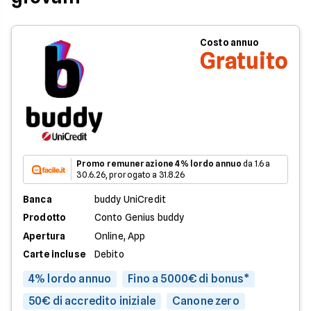
Costo annuo
Gratuito
Promo remunerazione 4% lordo annuo
da 1.6 a
30.6.26, prorogato a 31.8.26
Banca
buddy UniCredit
Prodotto
Conto Genius buddy
Apertura
Online, App
Carte incluse
Debito
4% lordo annuo
Fino a 5000€ di bonus*
50€ di accredito iniziale
Canone zero