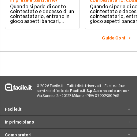
imprese e partite IVA
cointestatario: cos
succede davvero tr
Quando si parla di conto
Quando si parla di c
blocchi, quote e
cointestato e decesso di un
cointestato e deces
successione
cointestatario, entrano in
cointestatario, entr
gioco aspetti bancari,
gioco aspetti bancar
fiscali ed ereditari che
fiscali ed ereditari c
spesso generano
spesso generano
confusione.
confusione.
Guide Conti
© 2026 Facile.it
Tutti i diritti riservati
Facile.it è un
servizio offerto da
Facile.it S.p.A. con socio unico
•
Via Sannio, 3 - 20137 Milano • P.IVA 07902950968
Facile.it
In primo piano
Assicurazioni
Comparatori
Prestiti