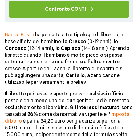
Confronto CONTI
Banco Posta
ha pensato a tre tipologie di libretto, in
base all’età del bambino:
Io Cresco
(0-12 anni),
Io
Conosco
(12-14 anni),
Io Capisco
(14-18 anni). Aprendo il
libretto quando il bambino è molto piccolo si passa
automaticamente da una formula all’altra mentre
cresce. A partire dai 12 anni al libretto di risparmio si
può aggiungere una carta,
Carta Io
, a zero canone,
utilizzabile per versamenti e prelievi.
Il libretto può essere aperto presso qualsiasi ufficio
postale da almeno uno dei due genitori, ed è intestato
esclusivamente al bambino. Gli
interessi maturati
sono
tassati al
26%
come da normativa vigente e l’
imposta
di bollo
è pari a 34,20 euro per giacenze superiori ai
5.000 euro. Il limite massimo di deposito è fissato a
15.000 euro, indipendentemente dalla formula scelta