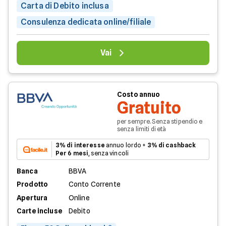
Carta di Debito inclusa
Consulenza dedicata online/filiale
Vai
Costo annuo
Gratuito
per sempre. Senza stipendio e
senza limiti di età
3% di interesse
annuo lordo +
3% di cashback
Per 6 mesi
, senza vincoli
Banca
BBVA
Prodotto
Conto Corrente
Apertura
Online
Carte incluse
Debito