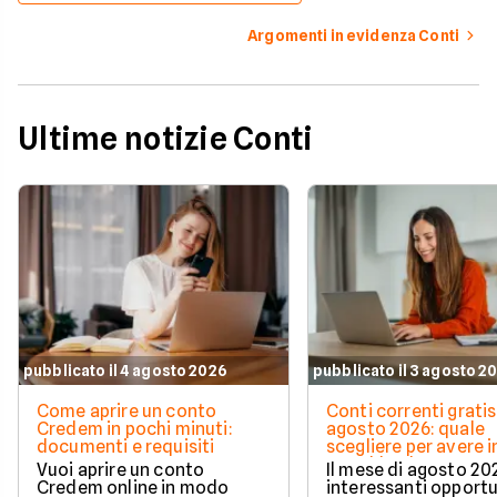
Argomenti in evidenza Conti
Ultime notizie Conti
pubblicato il 4 agosto 2026
pubblicato il 3 agosto 2
Come aprire un conto
Conti correnti gratis
Credem in pochi minuti:
agosto 2026: quale
documenti e requisiti
scegliere per avere i
e cashback?
Vuoi aprire un conto
Il mese di agosto 20
Credem online in modo
interessanti opport