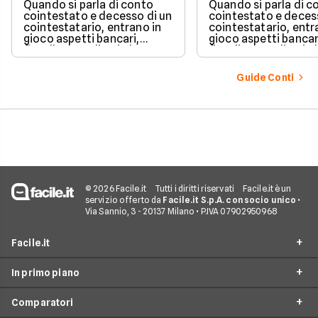
succede davvero tr
Quando si parla di conto
Quando si parla di c
blocchi, quote e
cointestato e decesso di un
cointestato e deces
successione
cointestatario, entrano in
cointestatario, entr
gioco aspetti bancari,
gioco aspetti bancar
fiscali ed ereditari che
fiscali ed ereditari c
spesso generano
spesso generano
confusione.
confusione.
Guide Conti
© 2026 Facile.it
Tutti i diritti riservati
Facile.it è un
servizio offerto da
Facile.it S.p.A. con socio unico
•
Via Sannio, 3 - 20137 Milano • P.IVA 07902950968
Facile.it
In primo piano
Assicurazioni
Comparatori
Prestiti
Conto Online