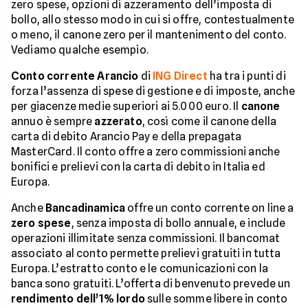
zero spese, opzioni di azzeramento dell’imposta di
bollo, allo stesso modo in cui si offre, contestualmente
o meno, il canone zero per il mantenimento del conto.
Vediamo qualche esempio.
Conto corrente Arancio
di
ING Direct
ha tra i punti di
forza l’assenza di spese di gestione e di imposte, anche
per giacenze medie superiori ai 5.000 euro. Il
canone
annuo è sempre
azzerato
, così come il canone della
carta di debito Arancio Pay e della prepagata
MasterCard. Il conto offre a zero commissioni anche
bonifici e prelievi con la carta di debito in Italia ed
Europa.
Anche
Bancadinamica
offre un conto corrente on line a
zero spese
, senza imposta di bollo annuale, e include
operazioni illimitate senza commissioni. Il bancomat
associato al conto permette prelievi gratuiti in tutta
Europa. L’estratto conto e le comunicazioni con la
banca sono gratuiti. L’offerta di benvenuto prevede un
rendimento dell’1% lordo
sulle somme libere in conto