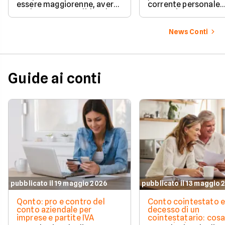
essere maggiorenne, avere
corrente personale
un documento valido o lo
conveniente e a zer
SPID e preparare pochi dati
personali per completare
News Conti
l'attivazione in pochissimi
minuti. Scopri subito tutti i
requisiti e i passaggi
necessari per iniziare!
Guide ai conti
pubblicato il 19 maggio 2026
pubblicato il 13 maggio 
Qonto: pro e contro del
Conto cointestato 
conto aziendale per
decesso di un
imprese e partite IVA
cointestatario: cos