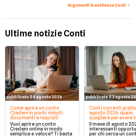
Argomenti in evidenza Conti
Ultime notizie Conti
pubblicato il 4 agosto 2026
pubblicato il 3 agosto 2
Come aprire un conto
Conti correnti gratis
Credem in pochi minuti:
agosto 2026: quale
documenti e requisiti
scegliere per avere i
e cashback?
Vuoi aprire un conto
Il mese di agosto 20
Credem online in modo
interessanti opport
semplice e veloce? Ti basta
per chi cerca un con