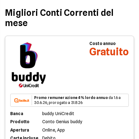
Migliori Conti Correnti del
mese
Costo annuo
Gratuito
Promo remunerazione 4% lordo annuo
da 1.6 a
30.6.26, prorogato a 31.8.26
Banca
buddy UniCredit
Prodotto
Conto Genius buddy
Apertura
Online, App
Carte incluse
Debito