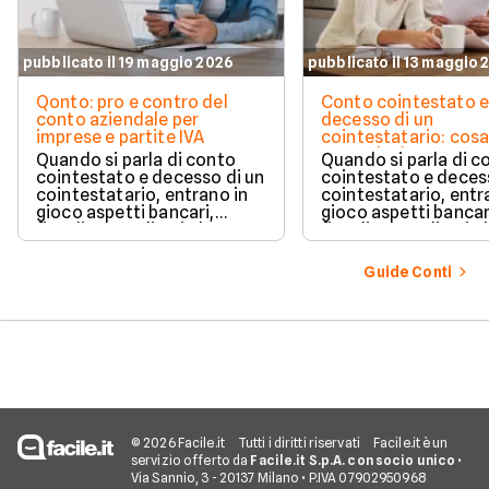
pubblicato il 19 maggio 2026
pubblicato il 13 maggio 
Qonto: pro e contro del
Conto cointestato 
conto aziendale per
decesso di un
imprese e partite IVA
cointestatario: cos
succede davvero tr
Quando si parla di conto
Quando si parla di c
blocchi, quote e
cointestato e decesso di un
cointestato e deces
successione
cointestatario, entrano in
cointestatario, entr
gioco aspetti bancari,
gioco aspetti bancar
fiscali ed ereditari che
fiscali ed ereditari c
spesso generano
spesso generano
confusione.
confusione.
Guide Conti
© 2026 Facile.it
Tutti i diritti riservati
Facile.it è un
servizio offerto da
Facile.it S.p.A. con socio unico
•
Via Sannio, 3 - 20137 Milano • P.IVA 07902950968