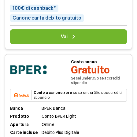
100€ di cashback*
Canone carta debito gratuito
Vai
Costo annuo
Gratuito
Se sei under35 o se accrediti
stipendio
Conto a canone zero
se sei under35 o se accrediti
stipendio
Banca
BPER Banca
Prodotto
Conto BPER Light
Apertura
Online
Carte incluse
Debito Plus Digitale