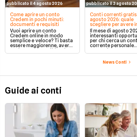
pubblicato il 4 agosto 2026
pubblicato il 3 agosto 2
Come aprire un conto
Conti correnti gratis
Credem in pochi minuti:
agosto 2026: quale
documenti e requisiti
scegliere per avere i
e cashback?
Vuoi aprire un conto
Il mese di agosto 20
Credem online in modo
interessanti opport
semplice e veloce? Ti basta
per chi cerca un con
essere maggiorenne, avere
corrente personale
un documento valido o lo
conveniente e a zer
SPID e preparare pochi dati
personali per completare
News Conti
l'attivazione in pochissimi
minuti. Scopri subito tutti i
requisiti e i passaggi
necessari per iniziare!
Guide ai conti