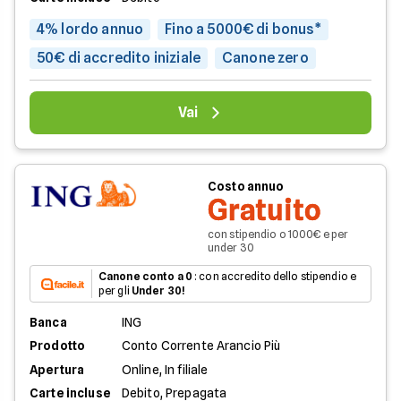
4% lordo annuo
Fino a 5000€ di bonus*
50€ di accredito iniziale
Canone zero
Vai
Costo annuo
Gratuito
con stipendio o 1000€ e per
under 30
Canone conto a 0
: con accredito dello stipendio e
per gli
Under 30!
Banca
ING
Prodotto
Conto Corrente Arancio Più
Apertura
Online, In filiale
Carte incluse
Debito, Prepagata