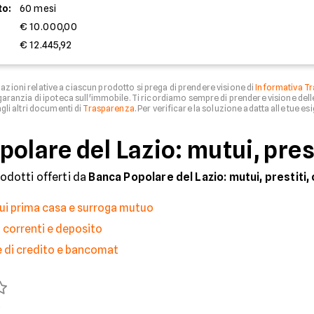
to:
60 mesi
€ 10.000,00
€ 12.445,92
zioni relative a ciascun prodotto si prega di prendere visione di
Informativa Tr
aranzia di ipoteca sull'immobile. Ti ricordiamo sempre di prendere visione del
li altri documenti di
Trasparenza
. Per verificare la soluzione adatta alle tue esi
olare del Lazio: mutui, prest
rodotti offerti da
Banca Popolare del Lazio: mutui, prestiti, 
ui prima casa e surroga mutuo
 correnti e deposito
e di credito e bancomat
)