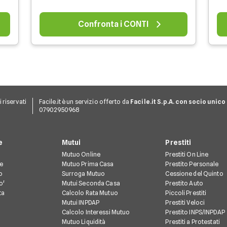
Confronta i CONTI
ti riservati
Facile.it è un servizio offerto da
Facile.it S.p.A. con socio unico
07902950968
e
Mutui
Prestiti
Mutuo Online
Prestiti On Line
te
Mutuo Prima Casa
Prestito Personale
o
Surroga Mutuo
Cessione del Quinto
o'
Mutui Seconda Casa
Prestito Auto
ta
Calcolo Rata Mutuo
Piccoli Prestiti
Mutui INPDAP
Prestiti Veloci
Calcolo Interessi Mutuo
Prestito INPS/INPDAP
Mutuo Liquidità
Prestiti a Protestati