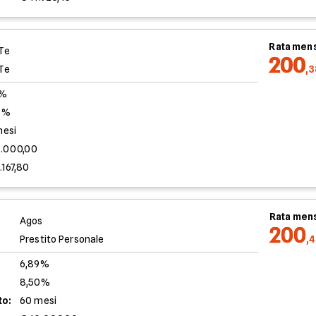
Rata mens
Te
200
Te
,
0%
3%
mesi
0.000,00
.167,80
Rata mens
Agos
200
Prestito Personale
,
6,89%
8,50%
to:
60 mesi