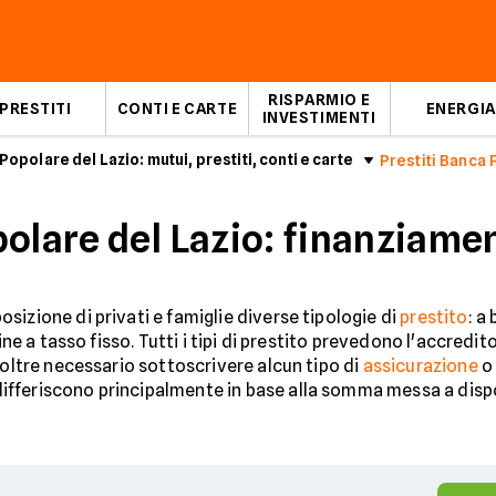
RISPARMIO E
PRESTITI
CONTI E CARTE
ENERGIA
INVESTIMENTI
Popolare del Lazio: mutui, prestiti, conti e carte
Prestiti Banca 
olare del Lazio: finanziamen
sizione di privati e famiglie diverse tipologie di
prestito
: a
mine a tasso fisso. Tutti i tipi di prestito prevedono l'accre
noltre necessario sottoscrivere alcun tipo di
assicurazione
o 
ti differiscono principalmente in base alla somma messa a disp