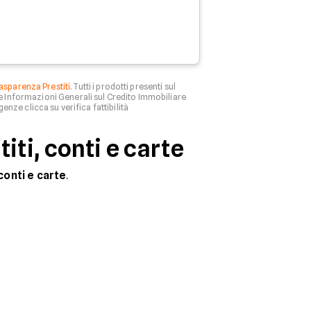
asparenza Prestiti
. Tutti i prodotti presenti sul
le Informazioni Generali sul Credito Immobiliare
genze clicca su verifica fattibilità
iti, conti e carte
conti e carte
.