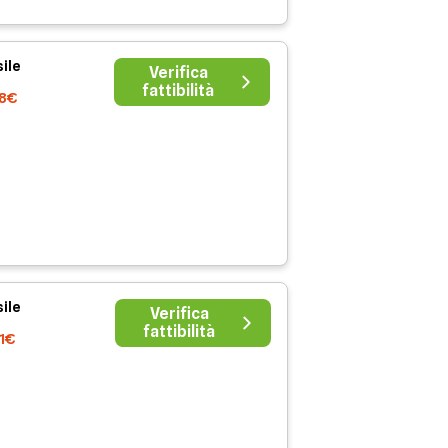
ile
Verifica
fattibilità
38€
ile
Verifica
fattibilità
41€