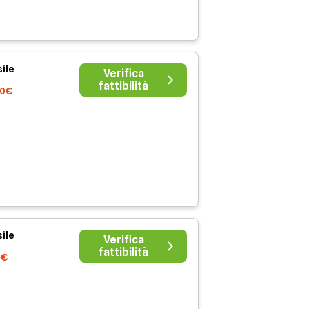
ile
Verifica
fattibilità
00€
ile
Verifica
fattibilità
0€