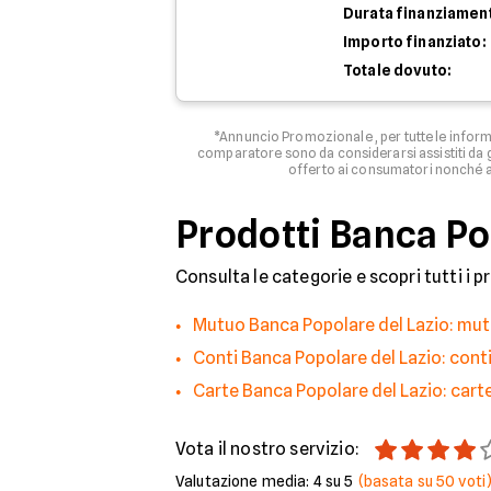
Durata finanziamen
Importo finanziato:
Totale dovuto:
*Annuncio Promozionale , per tutte le informa
comparatore sono da considerarsi assistiti da g
offerto ai consumatori nonché ag
Prodotti Banca Pop
Consulta le categorie e scopri tutti i p
Mutuo Banca Popolare del Lazio: mut
Conti Banca Popolare del Lazio: conti
Carte Banca Popolare del Lazio: cart
Vota il nostro servizio:
Valutazione media:
4
su 5
(basata su
50
voti