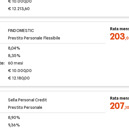
€ 10.000,00
€ 12.213,60
Rata mens
FINDOMESTIC
203
Prestito Personale Flessibile
,
8,04%
8,35%
to:
60 mesi
€ 10.000,00
€ 12.180,00
Rata mens
Sella Personal Credit
207
Prestito Personale
,1
8,90%
9,36%