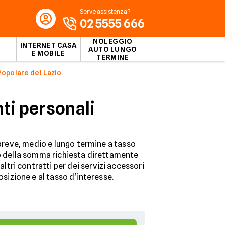
Serve assistenza?
02 5555 666
NOLEGGIO
INTERNET CASA
AUTO LUNGO
E MOBILE
TERMINE
Popolare del Lazio
ti personali
 breve, medio e lungo termine a tasso
dito della somma richiesta direttamente
altri contratti per dei servizi accessori
osizione e al tasso d'interesse.