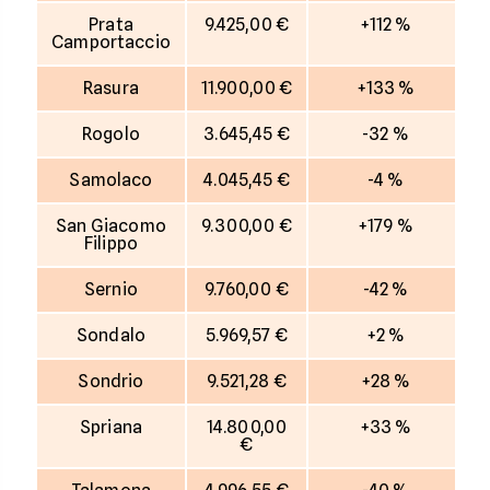
Prata
9.425,00 €
+112 %
Camportaccio
Rasura
11.900,00 €
+133 %
Rogolo
3.645,45 €
-32 %
Samolaco
4.045,45 €
-4 %
San Giacomo
9.300,00 €
+179 %
Filippo
Sernio
9.760,00 €
-42 %
Sondalo
5.969,57 €
+2 %
Sondrio
9.521,28 €
+28 %
Spriana
14.800,00
+33 %
€