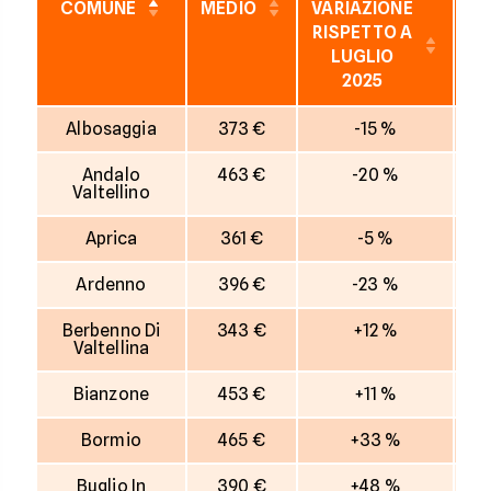
COMUNE
MEDIO
VARIAZIONE
VA
RISPETTO A
R
LUGLIO
2025
I
Albosaggia
373 €
-15 %
Andalo
463 €
-20 %
Valtellino
Aprica
361 €
-5 %
Ardenno
396 €
-23 %
Berbenno Di
343 €
+12 %
Valtellina
Bianzone
453 €
+11 %
Bormio
465 €
+33 %
Buglio In
390 €
+48 %