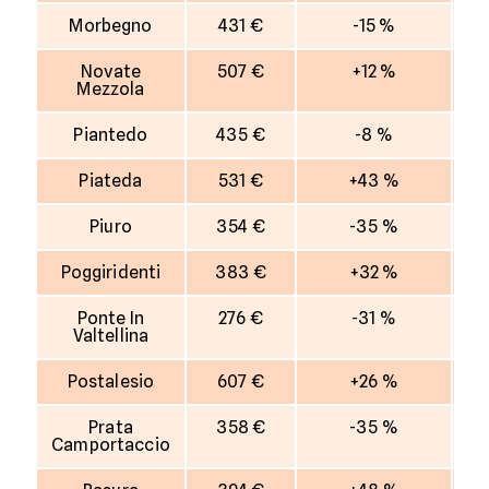
Morbegno
431 €
-15 %
Novate
507 €
+12 %
Mezzola
Piantedo
435 €
-8 %
Piateda
531 €
+43 %
Piuro
354 €
-35 %
Poggiridenti
383 €
+32 %
Ponte In
276 €
-31 %
Valtellina
Postalesio
607 €
+26 %
Prata
358 €
-35 %
Camportaccio