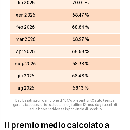
dic 2025
70.01 %
gen 2026
68.47 %
feb 2026
68.84 %
mar 2026
68.27 %
apr 2026
68.63 %
mag 2026
68.93 %
giu 2026
68.48 %
lug 2026
68.13 %
Dati basati su un campione di 18.176 preventivi RC auto (senza
garanzie accessorie) calcolati negli ultimi 12 mesi dagli utenti di
Facile.it con residenza in provincia di Sondrio.
Il premio medio calcolato a