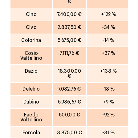
€
Cino
7.400,00 €
+122 %
Civo
2.837,50 €
-34 %
Colorina
5.675,00 €
-14 %
Cosio
7.111,76 €
+37 %
Valtellino
Dazio
18.300,00
+138 %
€
Delebio
7.082,76 €
-18 %
Dubino
5.936,67 €
+9 %
Faedo
500,00 €
-92 %
Valtellino
Forcola
3.875,00 €
-31 %