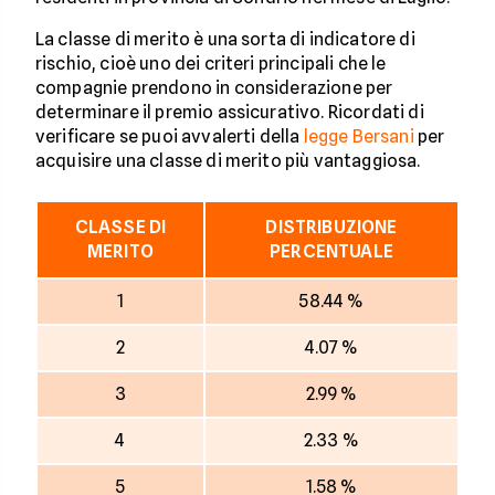
La classe di merito è una sorta di indicatore di
rischio, cioè uno dei criteri principali che le
compagnie prendono in considerazione per
determinare il premio assicurativo. Ricordati di
verificare se puoi avvalerti della
legge Bersani
per
acquisire una classe di merito più vantaggiosa.
CLASSE DI
DISTRIBUZIONE
MERITO
PERCENTUALE
1
58.44 %
2
4.07 %
3
2.99 %
4
2.33 %
5
1.58 %