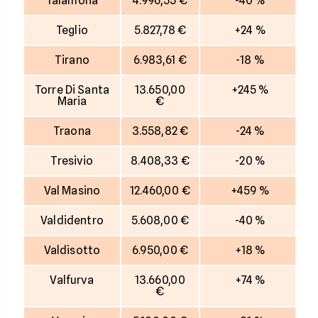
Talamona
4.996,55 €
-40 %
Teglio
5.827,78 €
+24 %
Tirano
6.983,61 €
-18 %
Torre Di Santa
13.650,00
+245 %
Maria
€
Traona
3.558,82 €
-24 %
Tresivio
8.408,33 €
-20 %
Val Masino
12.460,00 €
+459 %
Valdidentro
5.608,00 €
-40 %
Valdisotto
6.950,00 €
+18 %
Valfurva
13.660,00
+74 %
€