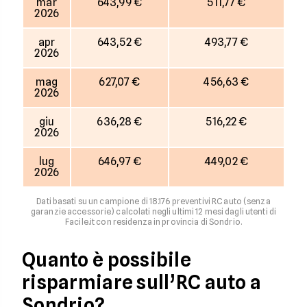
mar
643,99 €
511,77 €
2026
apr
643,52 €
493,77 €
2026
mag
627,07 €
456,63 €
2026
giu
636,28 €
516,22 €
2026
lug
646,97 €
449,02 €
2026
Dati basati su un campione di 18.176 preventivi RC auto (senza
garanzie accessorie) calcolati negli ultimi 12 mesi dagli utenti di
Facile.it con residenza in provincia di Sondrio.
Quanto è possibile
risparmiare sull’RC auto a
Sondrio?