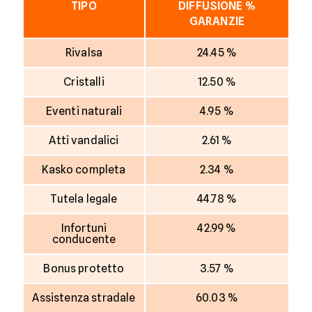
TIPO
DIFFUSIONE %
GARANZIE
Rivalsa
24.45 %
Cristalli
12.50 %
Eventi naturali
4.95 %
Atti vandalici
2.61 %
Kasko completa
2.34 %
Tutela legale
44.78 %
Infortuni
42.99 %
conducente
Bonus protetto
3.57 %
Assistenza stradale
60.03 %