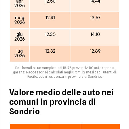
apr
12.50
14.44
2026
mag
12.41
13.57
2026
giu
12.35
14.10
2026
lug
12.32
12.89
2026
Dati basati su un campione di 18.176 preventivi RC auto (senza
garanzie accessorie) calcolati negli ultimi 12 mesi dagli utenti di
Facile.it con residenza in provincia di Sondrio.
Valore medio delle auto nei
comuni in provincia di
Sondrio