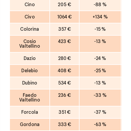
Cino
205 €
-88 %
Civo
1064 €
+134 %
Colorina
357 €
-15 %
Cosio
423 €
-13 %
Valtellino
Dazio
280 €
-24 %
Delebio
408 €
-25 %
Dubino
534 €
-13 %
Faedo
236 €
-33 %
Valtellino
Forcola
351 €
-37 %
Gordona
333 €
-63 %