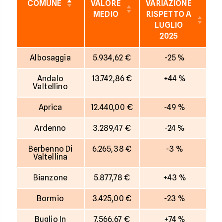
COMUNE
VALORE
VARIAZIONE
V
MEDIO
RISPETTO A
LUGLIO
2025
Albosaggia
5.934,62 €
-25 %
Andalo
13.742,86 €
+44 %
Valtellino
Aprica
12.440,00 €
-49 %
Ardenno
3.289,47 €
-24 %
Berbenno Di
6.265,38 €
-3 %
Valtellina
Bianzone
5.877,78 €
+43 %
Bormio
3.425,00 €
-23 %
Buglio In
7.566,67 €
+74 %