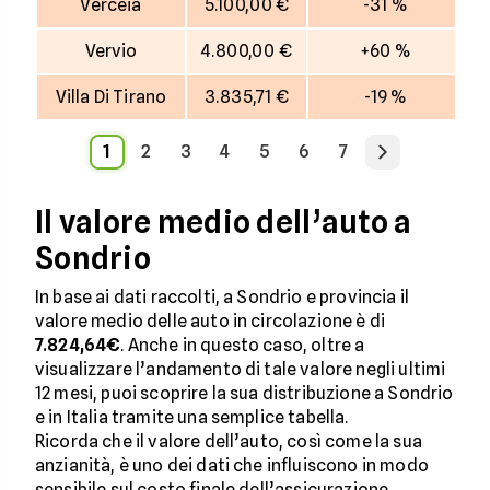
Verceia
5.100,00 €
-31 %
Vervio
4.800,00 €
+60 %
Villa Di Tirano
3.835,71 €
-19 %
1
2
3
4
5
6
7
Il valore medio dell’auto a
Sondrio
In base ai dati raccolti, a Sondrio e provincia il
valore medio delle auto in circolazione è di
7.824,64€
. Anche in questo caso, oltre a
visualizzare l’andamento di tale valore negli ultimi
12 mesi, puoi scoprire la sua distribuzione a Sondrio
e in Italia tramite una semplice tabella.
Ricorda che il valore dell’auto, così come la sua
anzianità, è uno dei dati che influiscono in modo
sensibile sul costo finale dell’assicurazione.