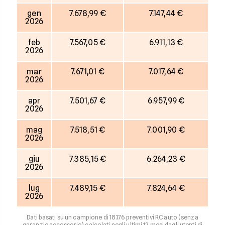
gen
7.678,99 €
7.147,44 €
2026
feb
7.567,05 €
6.911,13 €
2026
mar
7.671,01 €
7.017,64 €
2026
apr
7.501,67 €
6.957,99 €
2026
mag
7.518,51 €
7.001,90 €
2026
giu
7.385,15 €
6.264,23 €
2026
lug
7.489,15 €
7.824,64 €
2026
Dati basati su un campione di 18.176 preventivi RC auto (senza
garanzie accessorie) calcolati negli ultimi 12 mesi dagli utenti di