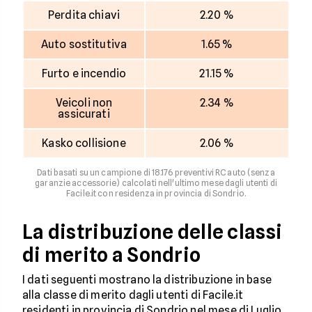
Perdita chiavi
2.20 %
Auto sostitutiva
1.65 %
Furto e incendio
21.15 %
Veicoli non
2.34 %
assicurati
Kasko collisione
2.06 %
Dati basati su un campione di 18.176 preventivi RC auto (senza
garanzie accessorie) calcolati nell'ultimo mese dagli utenti di
Facile.it con residenza in provincia di Sondrio.
La distribuzione delle classi
di merito a Sondrio
I dati seguenti mostrano la distribuzione in base
alla classe di merito dagli utenti di Facile.it
residenti in provincia di Sondrio nel mese di Luglio.