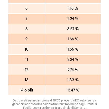
6
1.16 %
7
2.24 %
8
3.57 %
9
1.66 %
10
1.66 %
11
2.24 %
12
2.74 %
13
1.83 %
14 o più
13.47 %
Dati basati su un campione di 18.176 preventivi RC auto (senza
garanzie accessorie) calcolati nell'ultimo mese dagli utenti di
Facile.it con residenza in provincia di Sondrio.