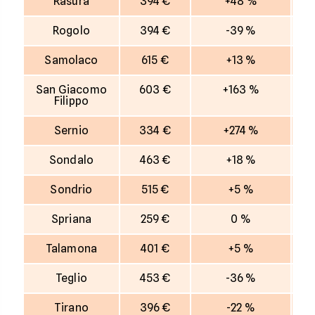
Rasura
394 €
+48 %
Rogolo
394 €
-39 %
Samolaco
615 €
+13 %
San Giacomo
603 €
+163 %
Filippo
Sernio
334 €
+274 %
Sondalo
463 €
+18 %
Sondrio
515 €
+5 %
Spriana
259 €
0 %
Talamona
401 €
+5 %
Teglio
453 €
-36 %
Tirano
396 €
-22 %