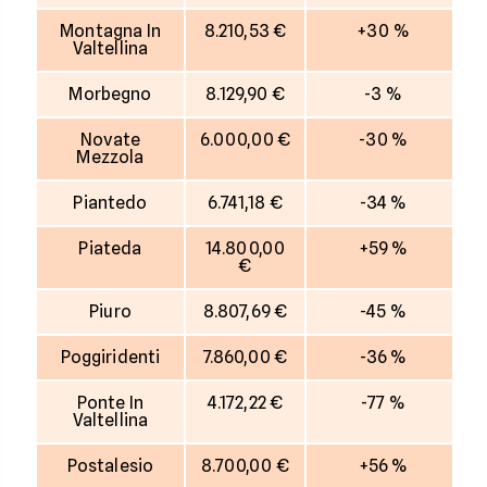
Montagna In
8.210,53 €
+30 %
Valtellina
Morbegno
8.129,90 €
-3 %
Novate
6.000,00 €
-30 %
Mezzola
Piantedo
6.741,18 €
-34 %
Piateda
14.800,00
+59 %
€
Piuro
8.807,69 €
-45 %
Poggiridenti
7.860,00 €
-36 %
Ponte In
4.172,22 €
-77 %
Valtellina
Postalesio
8.700,00 €
+56 %