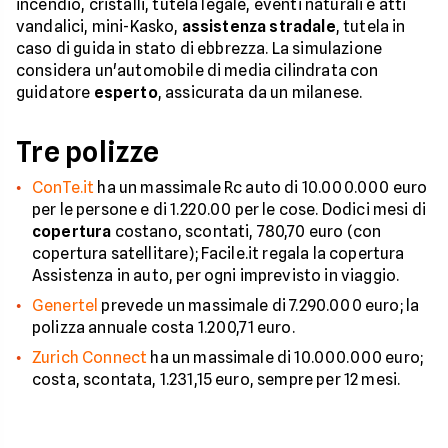
incendio, cristalli, tutela legale, eventi naturali e atti
vandalici, mini-Kasko,
assistenza stradale
, tutela in
caso di guida in stato di ebbrezza. La simulazione
considera un'automobile di media cilindrata con
guidatore
esperto
, assicurata da un milanese.
Tre polizze
ConTe.it
ha un massimale Rc auto di 10.000.000 euro
per le persone e di 1.220.00 per le cose. Dodici mesi di
copertura
costano, scontati, 780,70 euro (con
copertura satellitare); Facile.it regala la copertura
Assistenza in auto, per ogni imprevisto in viaggio.
Genertel
prevede un massimale di 7.290.000 euro; la
polizza annuale costa 1.200,71 euro.
Zurich Connect
ha un massimale di 10.000.000 euro;
costa, scontata, 1.231,15 euro, sempre per 12 mesi.