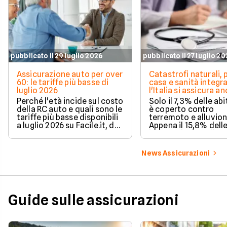
pubblicato il 29 luglio 2026
pubblicato il 27 luglio 2
Assicurazione auto per over
Catastrofi naturali, 
60: le tariffe più basse di
casa e sanità integra
luglio 2026
l'Italia si assicura a
troppo poco. I dati 
Perché l'età incide sul costo
Solo il 7,3% delle abi
della RC auto e quali sono le
è coperto contro
tariffe più basse disponibili
terremoto e alluvion
a luglio 2026 su Facile.it, da
Appena il 15,8% dell
106,32€ annui.
imprese ha la polizz
catastrofale obbligat
dati ANIA 2025 sul g
News Assicurazioni
assicurativo italiano
Guide sulle assicurazioni