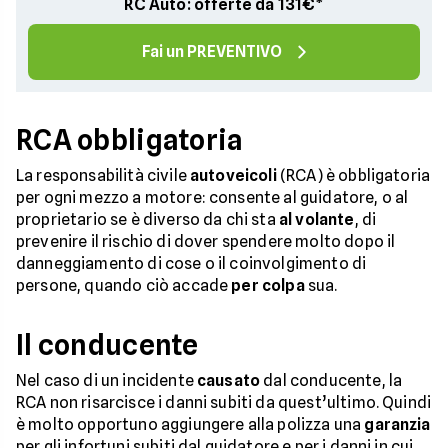
RC Auto: offerte da 131€*
Fai un PREVENTIVO
RCA obbligatoria
La responsabilità civile
autoveicoli
(RCA) è obbligatoria
per ogni mezzo a motore: consente al guidatore, o al
proprietario se è diverso da chi sta
al volante
, di
prevenire il rischio di dover spendere molto dopo il
danneggiamento di cose o il coinvolgimento di
persone, quando ciò accade
per colpa
sua.
Il conducente
Nel caso di un incidente
causato
dal conducente, la
RCA non risarcisce i danni subiti da quest’ultimo. Quindi
è molto opportuno aggiungere alla polizza una
garanzia
per gli infortuni subiti dal guidatore e per i danni in cui