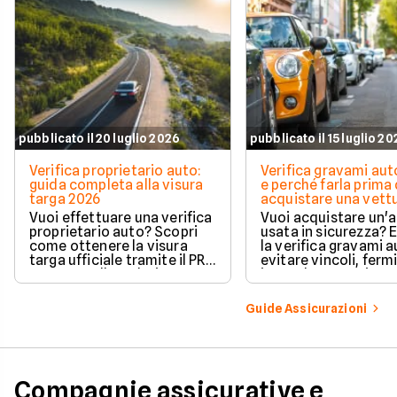
pubblicato il 20 luglio 2026
pubblicato il 15 luglio 2
Verifica proprietario auto:
Verifica gravami au
guida completa alla visura
e perché farla prima 
targa 2026
acquistare una vett
Vuoi effettuare una verifica
Vuoi acquistare un'
proprietario auto? Scopri
usata in sicurezza? 
come ottenere la visura
la verifica gravami a
targa ufficiale tramite il PRA
evitare vincoli, fermi
per controllare dati e
ipoteche. Scopri co
vincoli in totale sicurezza.
tutelare il tuo acqui
Guide Assicurazioni
Compagnie assicurative e