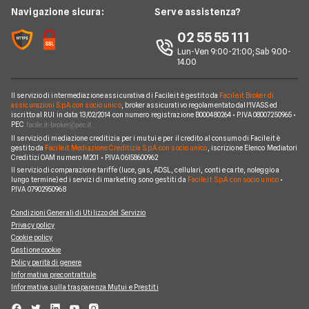
RC Familiare
Linear
News
Navigazione sicura:
Serve assistenza?
Glossario Assicurativo
Assicurazione Avvocati
Assicurazione Auto Mensile
Prima.it
Chi siamo
02 55 55 111
Notizie Assicurazioni
Assicurazione Infortuni
Quixa
Lun-Ven 9:00-21:00; Sab 9.00-
Perché scegliere Facile.it
Argomenti in evidenza Assicurazioni
Assicurazione Cane
14.00
Verti
Contatti
Assicurazione Smartphone
UnipolSai
Il servizio di intermediazione assicurativa di Facile.it è gestito da
Facile.it Broker di
Mappa del sito
Assicurazione Autocarro
assicurazioni S.p.A. con socio unico
, broker assicurativo regolamentato dall'IVASS ed
iscritto al RUI in data 13/02/2014 con numero registrazione B000480264 • P.IVA 08007250965 •
Allianz
PEC
Il servizio di mediazione creditizia per i mutui e per il credito al consumo di Facile.it è
Compagnie e intermediari
gestito da
Facile.it Mediazione Creditizia S.p.A. con socio unico
, iscrizione Elenco Mediatori
Creditizi OAM numero M201 • P.IVA 06158600962
Il servizio di comparazione tariffe (luce, gas, ADSL, cellulari, conti e carte, noleggio a
lungo termine) ed i servizi di marketing sono gestiti da
Facile.it S.p.A. con socio unico
•
P.IVA 07902950968
Condizioni Generali di Utilizzo del Servizio
Privacy policy
Cookie policy
Gestione cookie
Policy parità di genere
Informativa precontrattule
Informativa sulla trasparenza Mutui e Prestiti