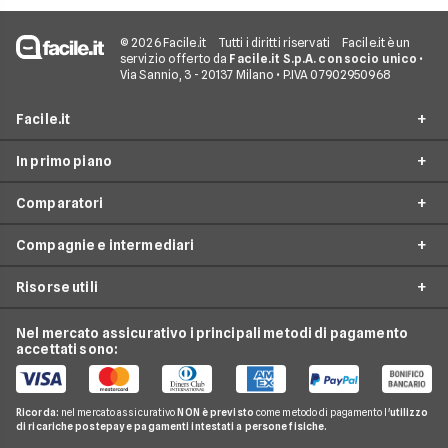
© 2026 Facile.it
Tutti i diritti riservati
Facile.it è un
servizio offerto da
Facile.it S.p.A. con socio unico
•
Via Sannio, 3 - 20137 Milano • P.IVA 07902950968
Facile.it
In primo piano
Assicurazioni
Comparatori
Prestiti
Assicurazioni online
Mutui
Compagnie e intermediari
Assicurazione Auto
Preventivo assicurazione auto
Internet Casa
Assicurazione Moto
Risorse utili
Preventivo Assicurazione Moto
24hassistance
Luce e Gas
Assicurazione Viaggio
Preventivo Assicurazione Autocarro
Bene Assicurazioni
Nel mercato assicurativo i principali metodi di pagamento
Conti e Carte
Osservatorio Assicurazioni
Assicurazione Casa
accettati sono:
Preventivo Assicurazione Casa
ConTe
Telefonia Mobile
Guida Assicurazioni
Assicurazione Vita
Preventivo Assicurazione Vita
Genertel
Pay TV
Agenzie Assicurative
Assicurazione Mutuo
Ricorda:
nel mercato assicurativo
NON è previsto
come metodo di pagamento l'
utilizzo
Preventivo Assicurazione Viaggio
Allianz Direct
di ricariche postepay e pagamenti intestati a persone fisiche.
Noleggio Lungo Termine
Domande Assicurazioni
Assicurazione Professionale