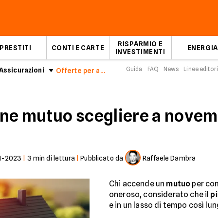
RISPARMIO E
PRESTITI
CONTI E CARTE
ENERGIA
INVESTIMENTI
Guida
FAQ
News
Linee editori
Assicurazioni
Offerte per assicurazione mutuo di novembre 2023
one mutuo scegliere a nove
1-2023
|
3
min di lettura
|
Pubblicato da
Raffaele Dambra
Chi accende un
mutuo
per co
oneroso, considerato che il
pi
e in un lasso di tempo così l