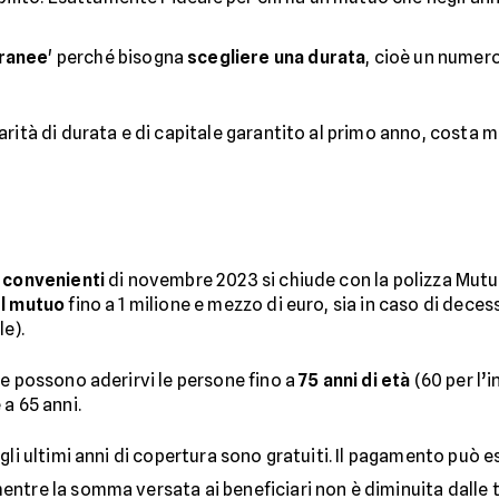
ranee
' perché bisogna
scegliere una durata
, cioè un numero
parità di durata e di capitale garantito al primo anno, costa me
 convenienti
di novembre 2023 si chiude con la polizza Mutu
l mutuo
fino a 1 milione e mezzo di euro, sia in caso di dece
le).
e possono aderirvi le persone fino a
75 anni di età
(60 per l’
a 65 anni.
 gli ultimi anni di copertura sono gratuiti. Il pagamento può 
mentre la somma versata ai beneficiari non è diminuita dalle 