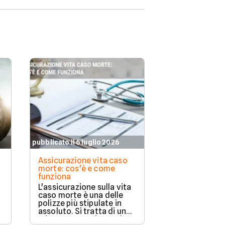
pubblicato il 6 luglio 2026
pubblicato il 11 
Assicurazione vita caso
Assicurazione
morte: cos'è e come
copre e a chi 
funziona
Proteggere la 
L'assicurazione sulla vita
casa e la propr
caso morte è una delle
da eventi impr
polizze più stipulate in
importante. L
assoluto. Si tratta di una
compagnie ass
misura preventiva molto