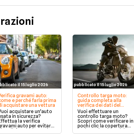
urazioni
bblicato il 15 luglio 2026
pubblicato il 15 luglio 2026
Verifica gravami auto:
Controllo targa moto:
come e perché farla prima
guida completa alla
di acquistare una vettura
verifica dei dati del
veicolo
Vuoi acquistare un'auto
Vuoi effettuare un
usata in sicurezza?
controllo targa moto?
Effettua la verifica
Scopri come verificare in
gravami auto per evitare
pochi clic la copertura
vincoli, fermi o ipoteche.
assicurativa, la revisione