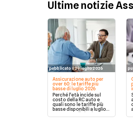
Ultime notizie As
pubblicato il 29 luglio 2026
pu
Assicurazione auto per
over 60: le tariffe più
basse di luglio 2026
Perché l'età incide sul
costo della RC auto e
quali sono le tariffe più
basse disponibili a luglio
2026 su Facile.it, da
106,32€ annui.