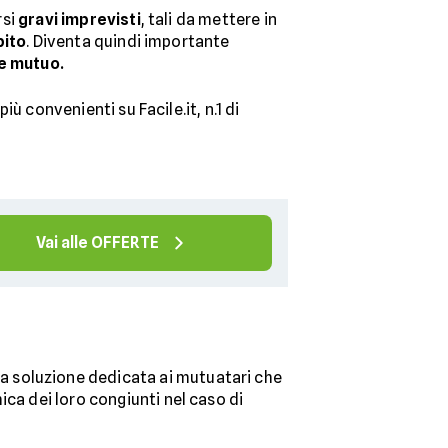
rsi
gravi imprevisti
, tali da mettere in
bito
. Diventa quindi importante
e mutuo.
iù convenienti su Facile.it, n.1 di
Vai alle OFFERTE
 la soluzione dedicata ai mutuatari che
ca dei loro congiunti nel caso di