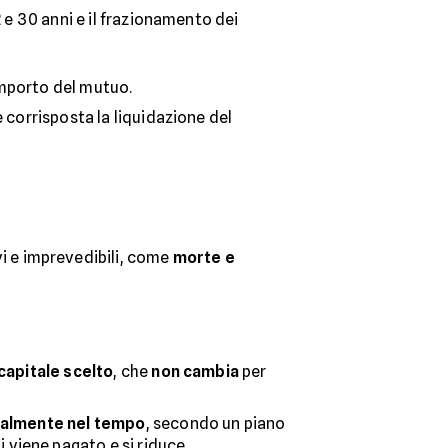
2 e 30 anni e il frazionamento dei
’importo del mutuo.
e corrisposta la liquidazione del
vi e imprevedibili, come
morte e
apitale scelto
, che
non cambia
per
ualmente nel tempo
, secondo un piano
 viene pagato e si riduce.