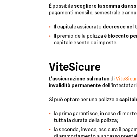
È possibile
scegliere la somma da ass
pagamenti mensile, semestrale e annu
Il capitale assicurato
decresce nel
Il premio della polizza è
bloccato per
capitale esente da imposte.
ViteSicure
L’
assicurazione sul mutuo
di
ViteSicu
invalidità permanente
dell’intestatar
Si può optare per una polizza a
capital
la prima garantisce, in caso di morte 
tutta la durata della polizza;
la seconda, invece, assicura il paga
di ammortamento a un tasso prestabil