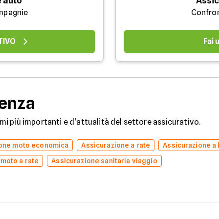
 auto
Assic
mpagnie
Confro
TIVO
Fai
denza
temi più importanti e d'attualità del settore assicurativo.
ione moto economica
Assicurazione a rate
Assicurazione a
 moto a rate
Assicurazione sanitaria viaggio