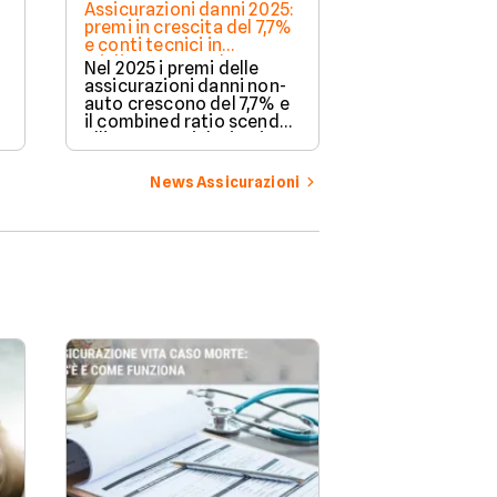
Assicurazioni danni 2025:
Assicurazione 
premi in crescita del 7,7%
mutuo: le offer
e conti tecnici in
2026 su Facile.
miglioramento. Il settore
Nel 2025 i premi delle
Solo la metà d
regge anche in un anno di
assicurazioni danni non-
italiane è ass
tensioni geopolitiche
auto crescono del 7,7% e
contro l'incen
il combined ratio scende
un mutuo la po
all'83,3%. Dai dati Ania,
diventa quasi
u
un quadro del mercato
obbligatoria. L
assicurativo italiano tra
luglio 2026 a 
News Assicurazioni
inflazione, geopolitica e
nuove coperture.