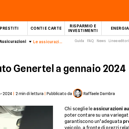
RISPARMIO E
PRESTITI
CONTI E CARTE
ENERGIA
INVESTIMENTI
Guida
FAQ
News
Linee editori
Assicurazioni
Le assicurazioni auto Genertel di gennaio 2024
uto Genertel a gennaio 2024
6-2024
|
2
min di lettura
|
Pubblicato da
Raffaele Dambra
Chi sceglie le
assicurazioni a
poter contare su una variegat
garantiscono un’adeguata
pr
veicolo, a fronte di prezzi re