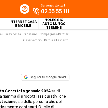
Serve assistenza?
02 55 55 111
NOLEGGIO
INTERNET CASA
AUTO LUNGO
E MOBILE
TERMINE
ali
In evidenza
Glossario
Compagnie e Partner
Osservatorio
Parola all'esperto
Seguici su Google News
uto Genertel a gennaio 2024
sa di
a gamma di prodotti assicurativi che
otezione
, sia della persona che del
lativamente contenuti. Quelle di