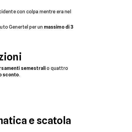
incidente con colpa mentre era nel
uto Genertel per un
massimo di 3
zioni
rsamenti semestrali
o quattro
o sconto
.
atica e scatola