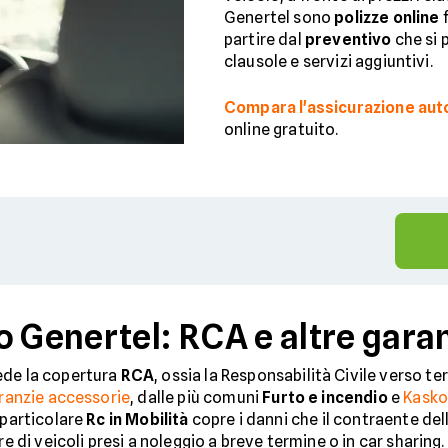
Genertel sono
polizze online
f
partire dal
preventivo
che si 
clausole e servizi aggiuntivi.
Compara l'assicurazione aut
online gratuito.
o Genertel: RCA e altre gara
de la copertura
RCA
, ossia la Responsabilità Civile verso ter
ranzie accessorie
, dalle più comuni
Furto e incendio
e
Kask
 particolare
Rc in Mobilità
copre i danni che il contraente del
re di veicoli presi a noleggio a breve termine o in car sharing.