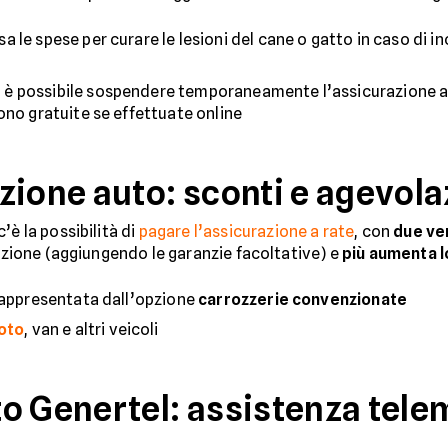
a le spese per curare le lesioni del cane o gatto in caso di 
e
è possibile sospendere temporaneamente l’assicurazione a
ono gratuite se effettuate online
zione auto: sconti e agevola
c’è la possibilità di
pagare l’assicurazione a rate
, con
due ve
tezione (aggiungendo le garanzie facoltative) e
più aumenta l
 rappresentata dall’opzione
carrozzerie convenzionate
oto
, van e altri veicoli
o Genertel: assistenza telem