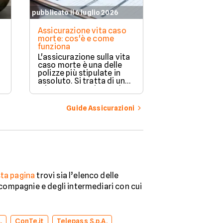
pubblicato il 6 luglio 2026
pubblicato il 11 
Assicurazione vita caso
Assicurazione
morte: cos'è e come
copre e a chi 
funziona
Proteggere la 
L'assicurazione sulla vita
casa e la propr
caso morte è una delle
da eventi impr
polizze più stipulate in
importante. L
assoluto. Si tratta di una
compagnie ass
misura preventiva molto
offrono divers
rilevante quando si ha a
flessibili in ba
che fare con eventi
Guide Assicurazioni
esigenze di o
imponderabili. Scopriamo
la guida per or
di cosa si tratta e come
nella scelta mi
funziona un contratto di
questo genere.
ta pagina
trovi sia l’elenco delle
e compagnie e degli intermediari con cui
.
ConTe.it
Telepass S.p.A.