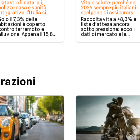
Catastrofi naturali,
Vita e salute: perché nel
polizze casa e sanità
2026 sempre più italiani
integrativa: l'Italia si
scelgono di assicurarsi
assicura ancora troppo
Solo il 7,3% delle
Raccolta vita a +8,3% e
poco. I dati 2025
abitazioni è coperto
liste d'attesa ancora
contro terremoto e
sotto pressione: ecco i
alluvione. Appena il 15,8%
dati di mercato e le
delle imprese ha la polizza
offerte di assicurazione
catastrofale obbligatoria.
vita e salute disponibili s
I dati ANIA 2025 sul gap
Facile.it a luglio 2026.
assicurativo italiano.
urazioni